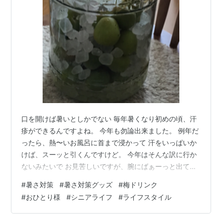
口を開けば暑いとしかでない 毎年暑くなり初めの頃、汗
疹ができるんですよね。 今年も勿論出来ました。 例年だ
ったら、熱〜いお風呂に首まで浸かって 汗をいっぱいか
けば、スーッと引くんですけど。 今年はそんな訳に行か
ないみたいで お見苦しいですが、腕にばぁーっと出てし
まい、 首周りも痛痒いほど。 常備薬のムヒを塗って、
#
暑さ対策
#
暑さ対策グッズ
#
梅ドリンク
【指定第2類医薬品】液体ムヒS 50ML 【セルフメディケ
#
おひとり様
#
シニアライフ
#
ライフスタイル
ーション税制対象】価格: 396 円楽天で詳細を見る これ
は虫刺されにも、痒みにも効く。 が、暑いのはどうしよ