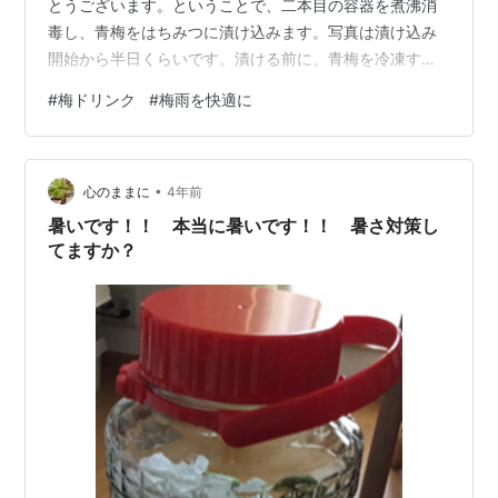
とうございます。ということで、二本目の容器を煮沸消
毒し、青梅をはちみつに漬け込みます。写真は漬け込み
開始から半日くらいです。漬ける前に、青梅を冷凍する
のがコツです。冷凍された状態から漬け込んでいるの
#
梅ドリンク
#
梅雨を快適に
で、入れ物が汗をかいています。 青梅(おうめ)の色や質
感から時間差がわかります。
https://theparthenon.hatenablog.com/entry/20230612/
•
1686571180 使用した業務用はちみつを紹介します。 華
心のままに
4年前
通商）純粋はちみつ1kg 華通商 はちみつ ジャム・は…
暑いです！！ 本当に暑いです！！ 暑さ対策し
てますか？