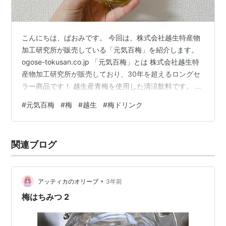
こんにちは、ぱおみです。 今回は、株式会社越生特産物
加工研究所が販売している「元気百梅」を紹介します。
ogose-tokusan.co.jp 「元気百梅」とは 株式会社越生特
産物加工研究所が販売しており、30年を超えるロングセ
ラー商品です！ 越生産青梅を使用した清涼飲料です。 元
気百梅 越生の梅 越生町は古くから梅の里として良質な梅
#
元気百梅
#
梅
#
越生
#
梅ドリンク
を生産してきました。 その歴史を紐解くと、南北朝時代
に九州太宰府から運ばれた梅の木が、広く植えられ栽培
されたものと伝えられています。 寒暖差のある気候が柚
関連ブログ
子の郷としても適しており、現在では梅・柚子ともに埼
玉県第一位の生産量を誇っています。 感想 酸味と甘みの
バラン…
•
アッティカのオリーブ
3年前
梅はちみつ 2