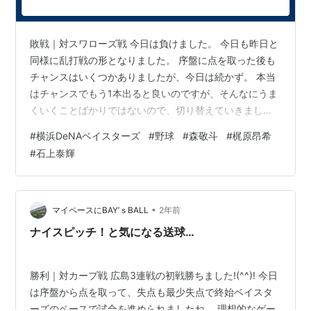
敗戦｜対スワローズ戦 今日は負けました。 今日も昨日と
同様に乱打戦の形となりました。 序盤に点を取った後も
チャンスはいくつかありましたが、今日は続かず。 本当
はチャンスでもう1本出ると良いのですが、そんなにうま
くいくことばかりではないので、切り替えていきましょ
う！ 試合内容 打撃陣は好調なのですが、ミス一つで今日
#
横浜DeNAベイスターズ
#
野球
#
森敬斗
#
梶原昂希
は流れが変わってしまった印象です。 ５回表の先頭打者
#
石上泰輝
のショートゴロに森選手が送球エラー…。 ２塁に進ま
れ、その後連打で複数失点、石田裕投手がイニング途中
降板という流れとなってしまいました。 エラーが得点に
絡んでくると中々勝ちを拾うのは難しくなりますね…(-
•
マイペースにBAY’ｓBALL
2年前
_-;) 森選手は先日のカープ…
ナイスピッチ！と気になる送球…