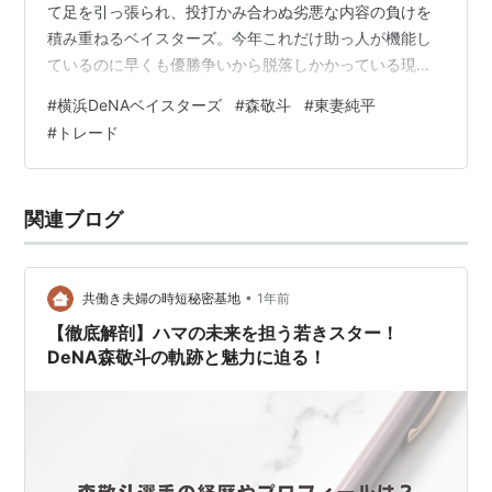
て足を引っ張られ、投打かみ合わぬ劣悪な内容の負けを
積み重ねるベイスターズ。今年これだけ助っ人が機能し
ているのに早くも優勝争いから脱落しかかっている現状
では編成側に打てる手などもはや残っておらず、監督コ
#
横浜DeNAベイスターズ
#
森敬斗
#
東妻純平
ーチを刷新するしかないでしょうが、ひとまず今後につ
#
トレード
ながる戦力活性化のためにトレードで来てほしい選手を
考えます。 1.横浜から出せそうな選手 若さや成績などの
トレードバリューがあって、かつチーム内での役割が限
関連ブログ
られる選手は売ることを考えてもよさそう。 ・森敬斗
(23) ポテンシャル十分ながら試行錯誤の続…
•
共働き夫婦の時短秘密基地
1年前
【徹底解剖】ハマの未来を担う若きスター！
DeNA森敬斗の軌跡と魅力に迫る！