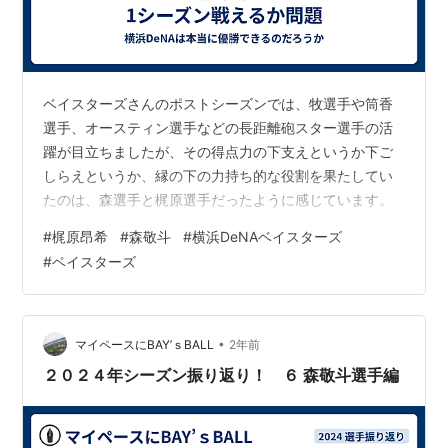
ベイスターズさんのポストシーズンでは、牧選手や筒香
選手、オースティン選手などの長距離砲スター選手の活
躍が目立ちましたが、その得点力の下支えというか下ご
しらえというか、縁の下の力持ち的な役割を果たしてい
たのは、森選手と梶原選手だったように感じています。
#
梶原昂希
#
森敬斗
#
横浜DeNAベイスターズ
#
ベイスターズ
•
マイペースにBAY’ｓBALL
2年前
２０２４年シーズン振り返り！ ６ 森敬斗選手編