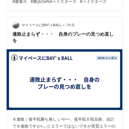
#
森敬斗
#
横浜DeNAベイスターズ
#
ベイスターズ
•
マイペースにBAY’ｓBALL
2年前
連敗止まらず・・・ 自身のプレーの見つめ直し
を
８連敗｜後半戦勝ち無し いやー、後半戦６戦全敗、合計
で８連敗ですか(-_-;) エラーではないですが実質エラーの