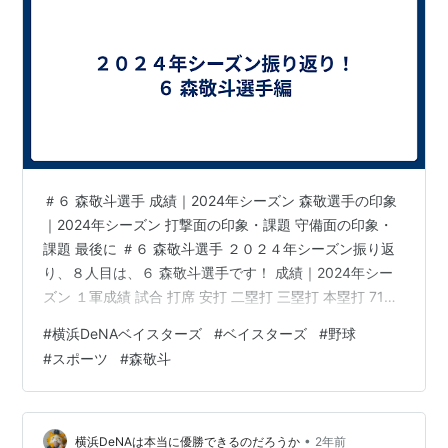
＃６ 森敬斗選手 成績｜2024年シーズン 森敬選手の印象
｜2024年シーズン 打撃面の印象・課題 守備面の印象・
課題 最後に ＃６ 森敬斗選手 ２０２４年シーズン振り返
り、８人目は、６ 森敬斗選手です！ 成績｜2024年シー
ズン １軍成績 試合 打席 安打 二塁打 三塁打 本塁打 71
200 47 12 1 0 打点 得点 三振 四球／死球 盗塁 盗塁死 5
#
横浜DeNAベイスターズ
#
ベイスターズ
#
野球
16 43 12／0 8 6 犠打 出塁率 長打率 OPS 得点圏 失策 0
#
スポーツ
#
森敬斗
0.295 0.326 0.621 0.154 12 対左右成績 投手 打率 安打
本塁打 打点 三振 右投手 0.260 33 0 4 29 左投手 0.…
•
横浜DeNAは本当に優勝できるのだろうか
2年前