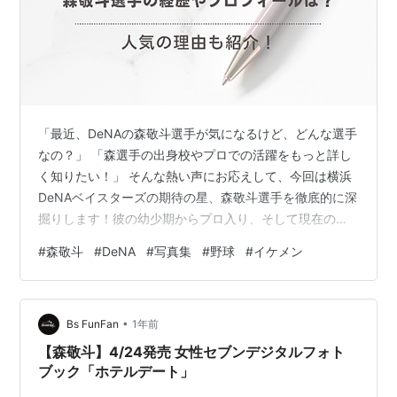
「最近、DeNAの森敬斗選手が気になるけど、どんな選手
なの？」 「森選手の出身校やプロでの活躍をもっと詳し
く知りたい！」 そんな熱い声にお応えして、今回は横浜
DeNAベイスターズの期待の星、森敬斗選手を徹底的に深
掘りします！彼の幼少期からプロ入り、そして現在の素
晴らしいプレースタイルまで、写真集の情報も交えなが
#
森敬斗
#
DeNA
#
写真集
#
野球
#
イケメン
ら、森選手の魅力の全てを余すところなくお伝えしま
す。 彼のスピード感溢れるプレー、優しい笑顔に魅了さ
れたファンはもちろん、これから森選手を知りたいとい
•
う方も、この記事を読めば彼のファンになること間違い
Bs FunFan
1年前
なし！ さあ、森敬斗選手の軌跡を一緒に辿りましょう！
【森敬斗】4/24発売 女性セブンデジタルフォト
1. 森敬斗、彼の素顔に迫る！基本…
ブック「ホテルデート」