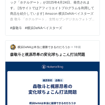
ック「ホテルデート」が2025年4月24日、発売されま
す。 [当サイトではアフィリエイトプログラムを利用して
商品を紹介しています] Amazon 横浜DeNAベイスターズ
森 敬斗 「ホテルデート」 女性セブンデジタルフォトブ
ック 作者:森敬斗 小学館 Amazon 楽天 【楽天Kobo限定
#
森敬斗
#
横浜DeNAベイスターズ
特典画像付き】横浜DeNAベイスターズ 森 敬斗 「ホテル
デート」【電子書籍】[ 森敬斗 ]価格: 1650 円楽天で詳細
を見る ※Kobo限定特典画像付き
•
横浜DeNAは本当に優勝できるのだろうか
1年前
森敬斗と梶原昂希の変化球ちょこん打法問題