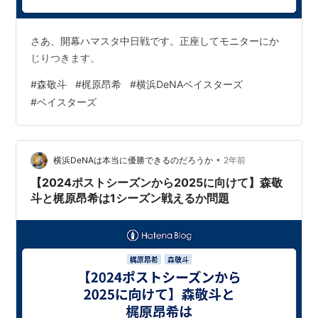
さあ、開幕ハマスタ中日戦です。正座してモニターにか
じりつきます。
#
森敬斗
#
梶原昂希
#
横浜DeNAベイスターズ
#
ベイスターズ
•
横浜DeNAは本当に優勝できるのだろうか
2年前
【2024ポストシーズンから2025に向けて】森敬
斗と梶原昂希は1シーズン戦えるか問題