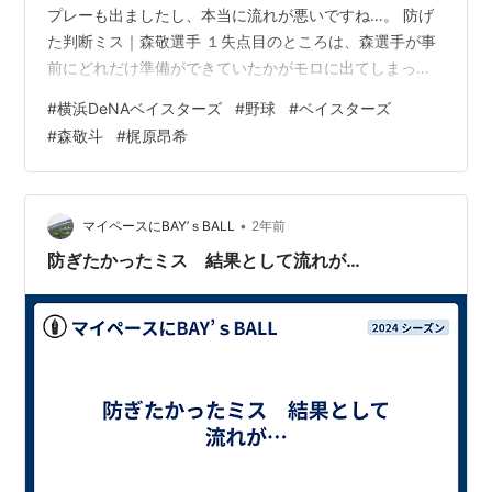
プレーも出ましたし、本当に流れが悪いですね…。 防げ
た判断ミス｜森敬選手 １失点目のところは、森選手が事
前にどれだけ準備ができていたかがモロに出てしまった
ようなプレーだと私個人は感じました。 自分の守備位
#
横浜DeNAベイスターズ
#
野球
#
ベイスターズ
置、牧選手の守備位置、１塁走者の足の速さ、飛んでく
#
森敬斗
#
梶原昂希
る打球によってはどう動くか、など他にも気にかけると
ころはあると思いますが、ここら辺だけでもどれだけ考
えて準備できていたか。 詰めが甘いといいますか、こう
いった部分が本当にもったいないんですよね…。 持って
•
マイペースにBAY’ｓBALL
2年前
いる能力はチーム内でもトップク…
防ぎたかったミス 結果として流れが…