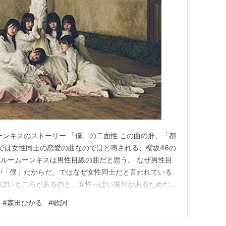
ーンキスのストーリー 「僕」の二面性 この曲の肝、「都
巷では女性同士の恋愛の曲なのではと噂される、櫻坂46の
ルームーンキスは男性目線の曲だと思う。 なぜ男性目
が「僕」だからだ。ではなぜ女性同士だと言われている
っぽいところがあるのと、女性っぽい振付があるためだ。
して見つめないでブルームーンキス 驚かせちゃってごめ
#
森田ひかる
#
歌詞
っぽさではなく「僕」の二面性を表しているのだと思
ーリー 今夜は月…