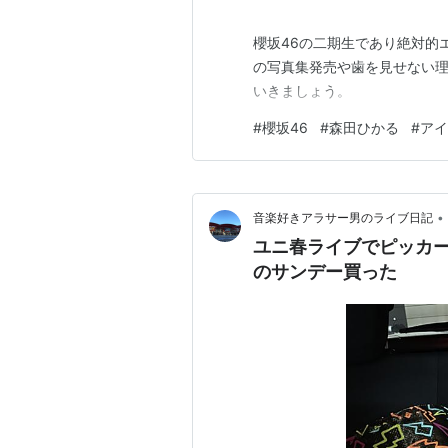
櫻坂46の二期生であり絶対的
の写真集発売や歯を見せない
いきましょう。
#
櫻坂46
#
森田ひかる
#
アイ
•
音楽好きアラサー男のライブ日記
ユニ春ライブでピッカ
のサンデー買った