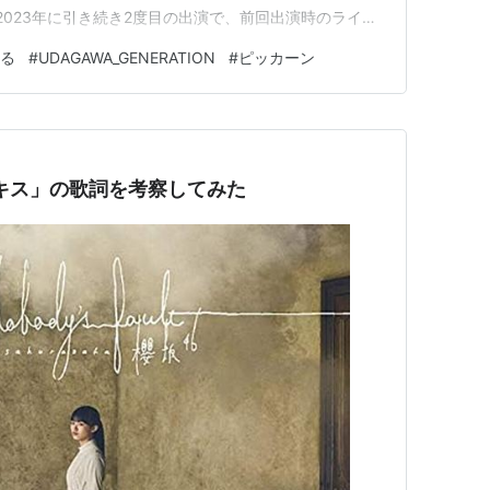
2023年に引き続き2度目の出演で、前回出演時のライブ
するのを知ってすごく嬉しかったですし、絶対行きた
る
#
UDAGAWA_GENERATION
#
ピッカーン
、チケットは泣く泣く落選。USJのある大阪に住んでる
く家でS…
キス」の歌詞を考察してみた