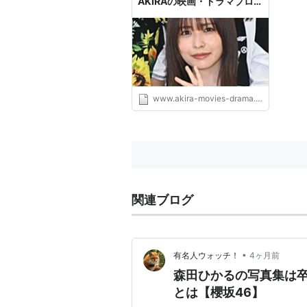
AKIRAの映画・ドラマブロ
グ
www.akira-movies-drama.com
関連ブログ
•
有名人ウォッチ！
4ヶ月前
森田ひかるの写真集は
とは【櫻坂46】