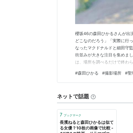
櫻坂46の森田ひかるさんが出
どこなのだろう」「実際に行っ
なったマクドナルドと細田守監
街並みが大きな注目を集めまし
は、場所を調べるだけで終わ
わります。 移動時間や宿泊場
#
森田ひかる
#
撮影場所
#
聖
らゆっくりと聖地巡礼を楽しめ
田ひかるさんのロケ地情報や、
ネットで話題
7
ブックマーク
長濱ねると森田ひかるは似て
る女優？10枚の画像で比較 -