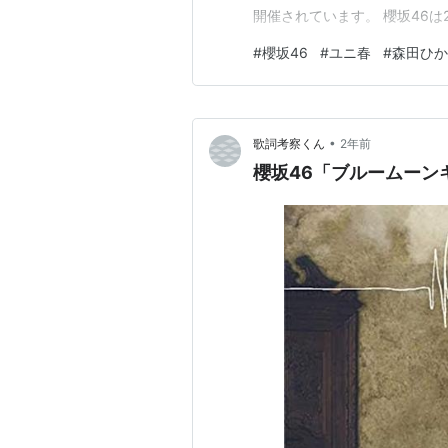
開催されています。 櫻坂46は
が好評だったので今年も出演
#
櫻坂46
#
ユニ春
#
森田ひか
い！！と思っていました。 が
のに... ライブ当日はおとなし
•
歌詞考察くん
2年前
櫻坂46「ブルームーン