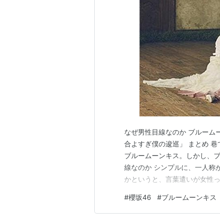
なぜ男性目線なのか ブルーム
合よすぎ僕の逡巡」 まとめ 
ブルームーンキス。しかし、ブ
線なのか シンプルに、一人称
かというと、言葉遣いが女性
ブルームーンキス そんな顔を
#
櫻坂46
#
ブルームーンキス
んなさい しかしこれは、女性
う。 ブルームーンキスのスト