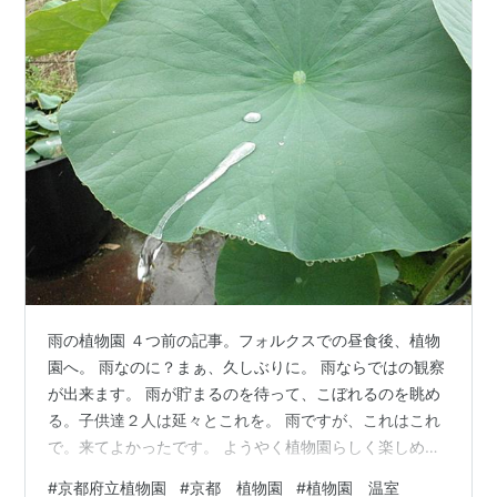
雨の植物園 ４つ前の記事。フォルクスでの昼食後、植物
園へ。 雨なのに？まぁ、久しぶりに。 雨ならではの観察
が出来ます。 雨が貯まるのを待って、こぼれるのを眺め
る。子供達２人は延々とこれを。 雨ですが、これはこれ
で。来てよかったです。 ようやく植物園らしく楽しめ
る？ その後、雨が再び強くなってきたので温室へ。 コン
#
京都府立植物園
#
京都 植物園
#
植物園 温室