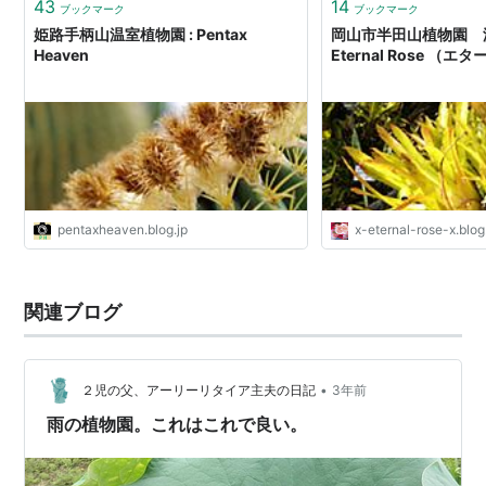
43
14
ブックマーク
ブックマーク
姫路手柄山温室植物園 : Pentax
岡山市半田山植物園 温
Heaven
Eternal Rose （
pentaxheaven.blog.jp
x-eternal-rose-x.blog
関連ブログ
•
２児の父、アーリーリタイア主夫の日記
3年前
雨の植物園。これはこれで良い。