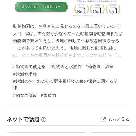
動植物園は、お客さんに見せるのを主眼に置いている（^
人^） 僕は、生存数が少なくなった動植物を動物園または
植物園で繁殖生育し、現地に離して生存数を回復させる
一面があっても良いと思う。 現地に離した動植物園に
は、どこかの機関から報奨金を出すようにする♪( ´θ｀)ノ
もしかしたら、法律面の縛りがあるかも知れない(￣(工)
#
動物園で使える
#
動物園と水族館
#
植物園 温室
￣) 人間の金儲けで、自然が破壊され、または密猟で生存
#
絶滅危惧種
数が少なくなっている動植物がいる。 なら、人間の手で
#
絶滅のおそれのある野生動植物の種の保存に関する法
動植物の生存数を回復させるのが当たり前だと僕は思う(
律
^ω^ ) 間違っても絶滅なんて、あってはならない。 ちゃ
#
飼育の部屋
#
繁殖力
んと、人間は責任を負うべきだと思うo(｀ω´ )o 法律的な
問…
ネットで話題
もっと見る