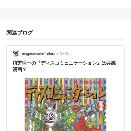
X」をいずれも月刊アフタヌーンで連載。「夢使い」と
「謎の彼女X」はテレビアニメ化されている。
男女の性愛をテーマに描くことが多い。また「ディスコ
ミュニケーション」「夢使い」では、民俗学や神話の意
関連ブログ
匠、YMO、特撮や漫画、アニメなどからの引用などを
多く取り入れ、過剰とも思える背景の書き込みを行って
いた。
•
magatamamo’s diary
3年前
植芝理一の『ディスコミュニケーション』は共感
作品
漫画？
謎の彼女X
通常版