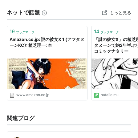
ていたら、いつの間にか長編に突入しました。主人公達
ネットで話題
もっと見る
は夢の中という異世界に迷い込みます。そうかと思えば
また日常の話に戻って…いや！これもその異世界…
限定版
19
14
ブックマーク
ブックマーク
Amazon.co.jp: 謎の彼女X 1 (アフタヌ
「謎の彼女X」の植芝
ーンKC): 植芝理一: 本
タヌーンで約2年半ぶり
コミックナタリー
夢使い
www.amazon.co.jp
natalie.mu
関連ブログ