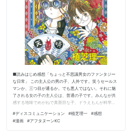
■読みはじめ感想「ちょっと不思議男女のファンタジー
な日常」 この主人公の男の子、人外です。笑うセールス
マンか、三つ目が通るか。でも悪人ではない。それに魅
了される女の子の主人公は、普通の子です。みんなが共
感する地味でめがねで真面目な子。ドラえもんが科学の
力で不思議な道具を使うなら、こちらは神秘と宗教的な
#
ディスコミュニケーション
#
植芝理一
#
感想
力でトンチキな出来事が起こる。決して日常の青春漫画
#
漫画
#
アフタヌーンKC
ではない。 ■そこそこ走った後「作者のセンスで見せる
難解漫画」 いつものように摩訶不思議な短編話だと思っ