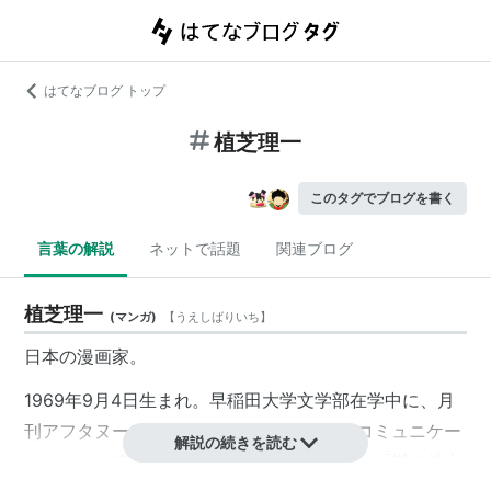
はてなブログ トップ
植芝理一
このタグでブログを書く
言葉の解説
ネットで話題
関連ブログ
植芝理一
(
マンガ
)
【
うえしばりいち
】
日本の漫画家。
1969年9月4日生まれ。早稲田大学文学部在学中に、月
刊
アフタヌーン
1992年2月号から「ディスコミュニケー
解説の続きを読む
ション」の連載を始める。以降、「夢使い」「謎の彼女