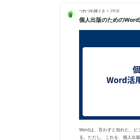
•
つれづれ雑ぐさ
2年前
個人出版のためのWor
Wordは、言わずと知れた、
る。ただし、これを、個人出