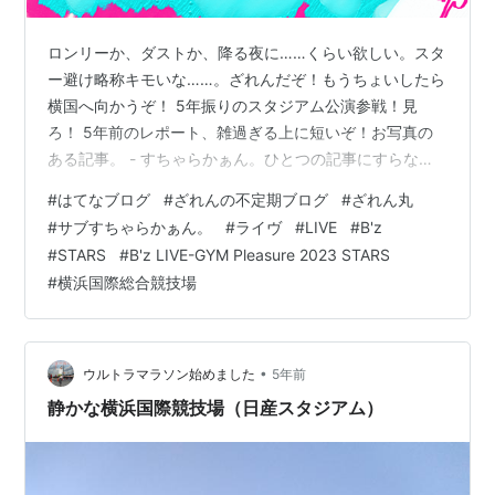
ロンリーか、ダストか、降る夜に……くらい欲しい。スタ
ー避け略称キモいな……。ざれんだぞ！もうちょいしたら
横国へ向かうぞ！ 5年振りのスタジアム公演参戦！見
ろ！ 5年前のレポート、雑過ぎる上に短いぞ！お写真の
ある記事。 - すちゃらかぁん。ひとつの記事にすらなっ
ていない……。今年はちゃんと単独で出す気持ちで行く
#
はてなブログ
#
ざれんの不定期ブログ
#
ざれん丸
ぞ。一番最初に今、ツアータイトル捩りで演奏曲リクエ
#
サブすちゃらかぁん。
#
ライヴ
#
LIVE
#
B'z
ストを出したよ。けれどもね、そういうの、基本無いん
#
STARS
#
B'z LIVE-GYM Pleasure 2023 STARS
だよね(笑)。ハイウェイだってよ、クレイジーなランデヴ
#
横浜国際総合競技場
ーか、ワイルドなロードか、XだからXやれよ、とかさ
散々言ったよ。何も無えよ。それどころかクソつまらん
セトリだったぞ。なので、あんまり期待…
•
ウルトラマラソン始めました
5年前
静かな横浜国際競技場（日産スタジアム）