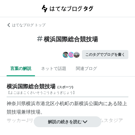
はてなブログ トップ
横浜国際総合競技場
このタグでブログを書く
言葉の解説
ネットで話題
関連ブログ
横浜国際総合競技場
(
スポーツ
)
【
よこはまこくさいそうごうきょうぎじょう
】
神奈川県横浜市港北区小机町の
新横浜公園
内にある陸上
競技場兼球技場。
サッカーJリーグ、
横浜F・マリノス
のホームスタジア
解説の続きを読む
ム。