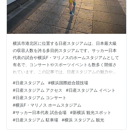
2015年12月2日、横浜市は、日産自動車と、2016年3月
から2021年2月末まで命名権契約を更新した。
交通アクセス
JR東海道新幹線・JR横浜線・横浜市営地下鉄 新横浜
横浜市港北区に位置する日産スタジアムは、日本最大級
駅より徒歩12分
の収容人数を誇る多目的スタジアムです。サッカー日本
JR横浜線 小机駅より徒歩7分
代表の試合や横浜F・マリノスのホームスタジアムとして
有名で、コンサートやスポーツイベントも数多く開催さ
れています。この記事では、日産スタジアムの魅力やア
クセス方法、周辺の見どころを詳しく解説します。 日産
#
日産スタジアム
#
横浜国際総合競技場
スタジアム 日産スタジアムの基本情報 アクセス方法 日
#
日産スタジアム アクセス
#
日産スタジアム イベント
産スタジアムで楽しめるイベント 1. サッカー観戦 2. コン
#
日産スタジアム コンサート
サート 3. マラソンや地域イベント 日産スタジアム周辺の
#
横浜F・マリノス ホームスタジアム
見どころ まとめ 日産スタジアムの基本情報 正式名称：
#
サッカー日本代表 試合会場
#
新横浜 観光スポット
横浜国際総合競技場 所在地：神奈川県横浜市港北区小机
#
日産スタジアム 駐車場
#
横浜 スタジアム 観光
町3300 収容…