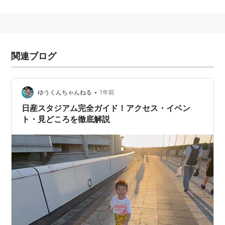
客席は72,327席。国内最大級の屋外競技場。
元々は2008年の横浜オリンピック招致のために建設さ
れた。1998年オープン。
日本陸上競技連盟第1種公認陸上競技場。補助競技場と
関連ブログ
して
小机競技場
がある。
2002年FIFAワールドカップの決勝戦で世界的に有名
に。
•
ゆうくんちゃんねる
1年前
一方で、巨額の管理費は、横浜市の財政を圧迫してお
日産スタジアム完全ガイド！アクセス・イベン
り、人気アーティストグループなどのライブを積極的に
ト・見どころを徹底解説
行っている。
初のコンサート開催は、1999年8月に行われたB’zのコ
ンサート。
2005年3月より日産自動車が命名権（ネーミングライ
ツ）を取得し、競技場名が「
日産スタジアム
」となる。
2019年ラグビーワールドカップ決勝戦の会場候補に挙
がっている。