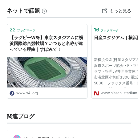
ネットで話題
もっと見る
22
16
ブックマーク
ブックマーク
【ラグビーW杯】東京スタジアムに横
日産スタジアム｜横浜
浜国際総合競技場？いつもと名称が違
っている理由｜すぽみて！
新横浜公園(日産スタジア
浜市スポーツ協会・F・マ
ラブ・管理JV共同事業体 〒
市港北区小机町3300 電話番
5000 ファックス番号：04
サイトに関わる著作権、
www.x4l.org
www.nissan-stadium.
公益財団法人横浜市スポ
す。本サイトの一部または.
関連ブログ