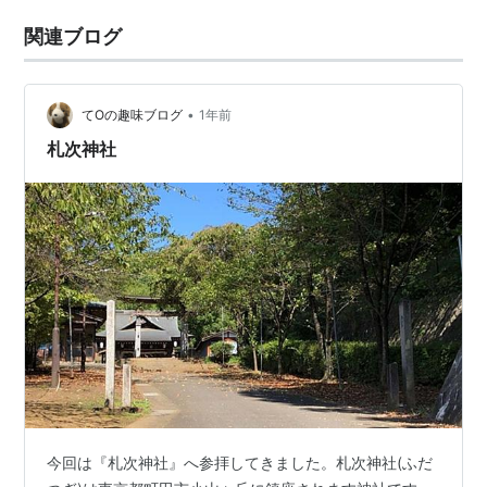
関連ブログ
•
てOの趣味ブログ
1年前
札次神社
今回は『札次神社』へ参拝してきました。札次神社(ふだ