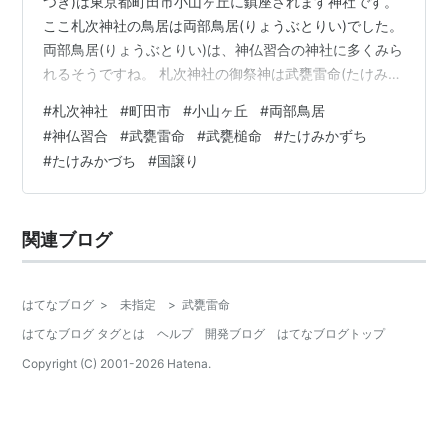
つぎ)は東京都町田市小山ヶ丘に鎮座されます神社です。
ここ札次神社の鳥居は両部鳥居(りょうぶとりい)でした。
両部鳥居(りょうぶとりい)は、神仏習合の神社に多くみら
れるそうですね。 札次神社の御祭神は武甕雷命(たけみか
ずちのみこと)と紹介されています。「常陸国(茨城県)一
#
札次神社
#
町田市
#
小山ヶ丘
#
両部鳥居
之宮鹿島神宮を勧請した」と紹介されているとおり、鹿
#
神仏習合
#
武甕雷命
#
武甕槌命
#
たけみかずち
島神宮の御祭神である武甕槌命(たけみかづちのみこと)と
#
たけみかづち
#
国譲り
同じ神様です。 武甕槌命(たけみかづちのみこと)は個人
的に非常に興味のある『古事記』『日本書記』にみられ
る”国譲り”の神話の大事な神様です。神話でありながらも
関連ブログ
歴史的な要素をに…
はてなブログ
>
未指定
>
武甕雷命
はてなブログ タグとは
ヘルプ
開発ブログ
はてなブログトップ
Copyright (C) 2001-
2026
Hatena.