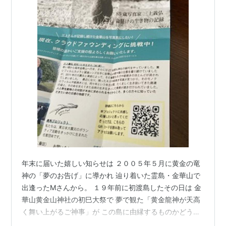
年末に届いた嬉しい知らせは ２００５年５月に黄金の竜
神の「夢のお告げ」に導かれ 辿り着いた霊島・金華山で
出逢ったMさんから。 １９年前に初渡島したその日は 金
華山黄金山神社の初巳大祭で 夢で観た「黄金龍神が天高
く舞い上がるご神事」が この島に由縁するものかどうか
を誰かに確かめたくて 聞くべき＂その人”を 直観アンテ