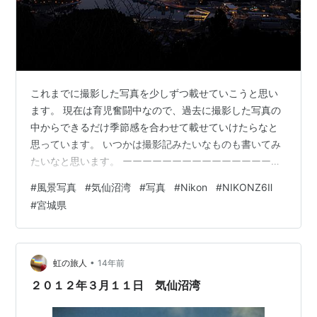
これまでに撮影した写真を少しずつ載せていこうと思い
ます。 現在は育児奮闘中なので、過去に撮影した写真の
中からできるだけ季節感を合わせて載せていけたらなと
思っています。 いつかは撮影記みたいなものも書いてみ
たいなと思います。 ーーーーーーーーーーーーーーーー
ーーーーーーー 「気仙沼湾を染める朝焼け」 気仙沼湾を
#
風景写真
#
気仙沼湾
#
写真
#
Nikon
#
NIKONZ6Ⅱ
染める朝焼け （2022年3月28日5:00頃） ISO：100、F
#
宮城県
値：8.0、シャッタースピード：20秒 レンズ：Nikkor z
24-120mm f4s (撮影時： 49㎜) ーーーーーーーーーーー
ーーーーーーーーーーーー 昨年の3月末、ようやく仕事
の繁忙期がひと段落し、妻と気仙沼に…
•
虹の旅人
14年前
２０１２年３月１１日 気仙沼湾