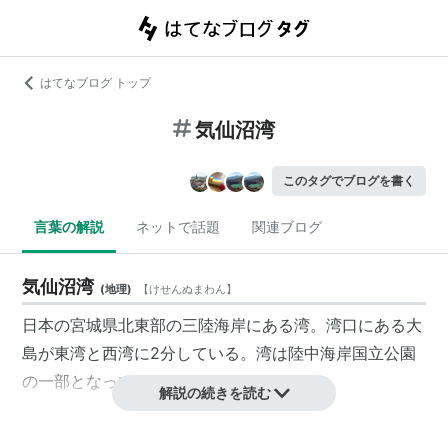
はてなブログ トップ
気仙沼湾
このタグでブログを書く
言葉の解説
ネットで話題
関連ブログ
気仙沼湾
(
地理
)
【
けせんぬまわん
】
日本の宮城県北東部の三陸海岸にある湾。湾口にある大
島が東湾と西湾に2分している。湾は陸中海岸国立公園
の一部となっている。
解説の続きを読む