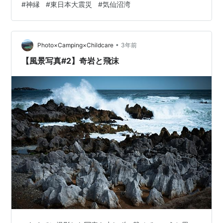
#
神縁
#
東日本大震災
#
気仙沼湾
ナを高くして私は探していました。 境内下のお水場で 気
配を消してひっそりと佇んでいたけれど ”その人”だけが
浮かんで見えたので お声をかけた以来 ご神縁で繋がって
•
います。 東日本大震災直後から 震源地に一番近い神社で
Photo×Camping×Childcare
3年前
ボランティアとして復興奉仕をしていたけど ７年後に海
【風景写真#2】奇岩と飛沫
上不法投棄事件で…