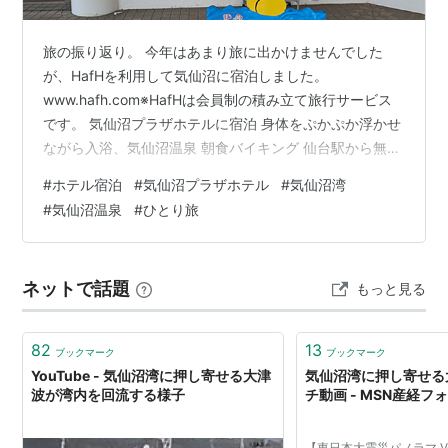
旅の振り返り。 今年はあまり旅に出かけませんでした
が、HafHを利用して気仙沼に宿泊しました。
www.hafh.com※HafHは会員制の積み立て旅行サービス
です。 気仙沼プラザホテルに宿泊 身体をぷかぷか浮かせ
ながら入浴、気仙沼温泉 朝食バイキング 仙台駅から無料
シャトルバスで送迎 まとめ 気仙沼プラザホテルに宿泊
#
ホテル宿泊
#
気仙沼プラザホテル
#
気仙沼湾
気仙沼湾を見渡せる高台に建つ気仙沼プラザホテル。 仙
#
気仙沼温泉
#
ひとり旅
台から車で2時間半ほどの距離。 同じ県内に住んでいて
も遠くてなかなか行くことがなかった場所です。 HafHの
コインが残っていたので、どこか泊まれるところはない
ネットで話題
もっと見る
かなと検討し見つけたのが気仙沼プラザホテルです。
HafHについて詳し…
82
13
ブックマーク
ブックマーク
YouTube - 気仙沼湾に押し寄せる大津
気仙沼湾に押し寄せる大
波が湾内を回流する様子
チ動画 - MSN産経フ
【東日本大震災パノラマ Vo