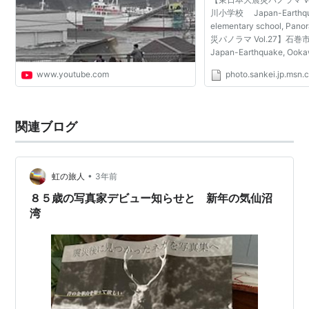
川小学校 Japan-Earthqu
elementary school, P
災パノラマ Vol.27】
Japan-Earthquake, Ooka
school, Panorama
www.youtube.com
photo.sankei.jp.msn.
関連ブログ
•
虹の旅人
3年前
８５歳の写真家デビュー知らせと 新年の気仙沼
湾