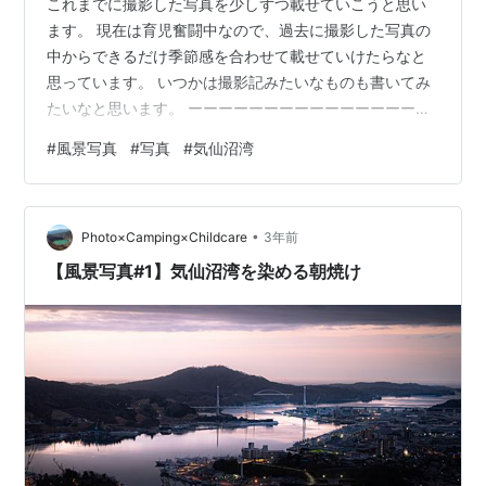
これまでに撮影した写真を少しずつ載せていこうと思い
ます。 現在は育児奮闘中なので、過去に撮影した写真の
中からできるだけ季節感を合わせて載せていけたらなと
思っています。 いつかは撮影記みたいなものも書いてみ
たいなと思います。 ーーーーーーーーーーーーーーーー
ーーーーーーー 「奇岩と飛沫」 奇岩と飛沫（2022年3月
#
風景写真
#
写真
#
気仙沼湾
27日14時頃） ISO：400、F値：8.0、シャッタースピー
ド：1/2500秒 レンズ：Nikkor z 24-120mm f4s (撮影
時： 35㎜) ーーーーーーーーーーーーーーーーーーーー
•
ーーー この写真は、宮城県気仙沼市の岩井崎という場所
Photo×Camping×Childcare
3年前
で撮影しました。 この場所は海岸沿い…
【風景写真#1】気仙沼湾を染める朝焼け