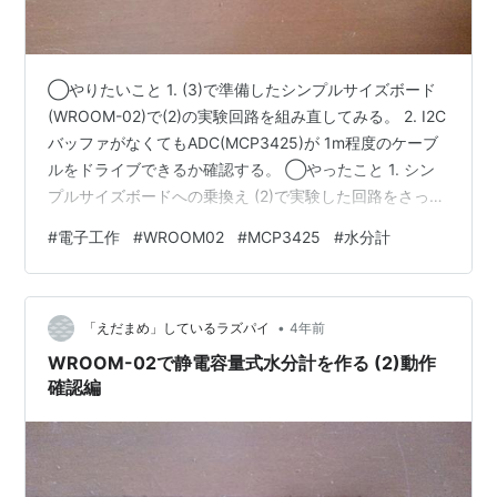
◯やりたいこと 1. (3)で準備したシンプルサイズボード
(WROOM-02)で(2)の実験回路を組み直してみる。 2. I2C
バッファがなくてもADC(MCP3425)が 1m程度のケーブ
ルをドライブできるか確認する。 ◯やったこと 1. シン
プルサイズボードへの乗換え (2)で実験した回路をさっそ
くシンプルサイズボードで組み直してみます。ESP-01程
#
電子工作
#
WROOM02
#
MCP3425
#
水分計
ではないのですが、電源回路まで含めてミニブレッドボ
ード上に組み上げられるのはさすがシンプルサイズで
す。 プローブを接続してデータを集めてみると前回の実
•
験と同様キチンとデータを送信してきます。乗換えは問
「えだまめ」しているラズパイ
4年前
題なく成功です。 2. I2Cバッファなし…
WROOM-02で静電容量式水分計を作る (2)動作
確認編