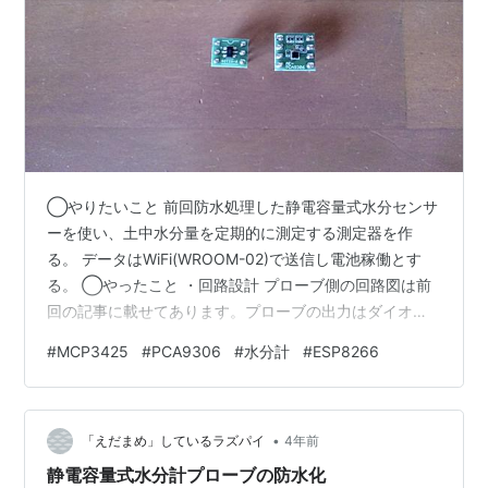
◯やりたいこと 前回防水処理した静電容量式水分センサ
ーを使い、土中水分量を定期的に測定する測定器を作
る。 データはWiFi(WROOM-02)で送信し電池稼働とす
る。 ◯やったこと ・回路設計 プローブ側の回路図は前
回の記事に載せてあります。プローブの出力はダイオー
ドで整流後、平滑コンデンサの端子電圧をそのまま出力
#
MCP3425
#
PCA9306
#
水分計
#
ESP8266
しているアナログな値ですので不必要に引き回すと測定
値が変わってしまいそう。そこでプローブのすぐ近くで
AD(Analog-to-Digital)変換を行い、WROOM-02迄はI2C
•
でデータを送る回路を検討します。当初はAD変換を
「えだまめ」しているラズパイ
4年前
ATtiny85で検討したのですが、ICの大きさやスケッ…
静電容量式水分計プローブの防水化