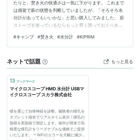
たりと、焚き火の快適さは一気に下がります。 これまで
は感覚で薪の状態を判断していましたが、「そろそろ水
分計があってもいいかな」と思い購入してみました。 薪
ストーブを使っているならもっと早く買っておくべきア
イテムでしたが、ちょうどポイントの期限もあったので
#
キャンプ
#
焚き火
#
水分計
#
KIPRIM
導入。 実際に使ってみた結論としては、乾燥した薪と湿
った薪が混ざっている環境では必須アイテムです。
ネットで話題
もっと見る
13
ブックマーク
マイクロスコープ HMD 水分計 USBマ
イクロスコープ スカラ株式会社
瞳を通じて自律神経を診断。被験者の瞳孔を
タブレット端末でリアルタイム表示！瞳孔の
面積を実面積で測定します。操作が簡単で高
精度な瞳孔計をリーズナブルな価格でご提供
いたします。 ＊WiFiのエラーを大幅に減少し