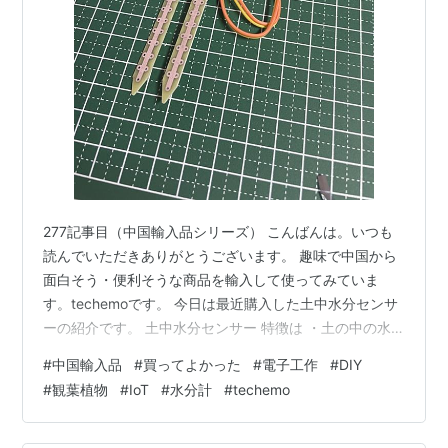
277記事目（中国輸入品シリーズ） こんばんは。いつも
読んでいただきありがとうございます。 趣味で中国から
面白そう・便利そうな商品を輸入して使ってみていま
す。techemoです。 今日は最近購入した土中水分センサ
ーの紹介です。 土中水分センサー 特徴は ・土の中の水
分を検出できる ・マイコン接続側は４ピンありアナログ
#
中国輸入品
#
買ってよかった
#
電子工作
#
DIY
とデジタルの出力が可能 ・感度も調整できる ・ジャンパ
#
観葉植物
#
IoT
#
水分計
#
techemo
ー線3本同梱 ・安い（３００円） 使い方は 観葉植物の水
やりのタイミングを知りたくて購入しました 参考にした
のは以下のプロジェクト projecthub.arduino.cc ゆくゆ