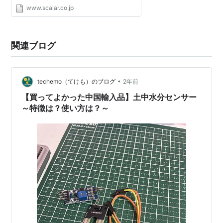
ました。 ＊照度を常時表示としました。 ＊
www.scalar.co.jp
チェック画面を改善しました。 DK-100 [医
療分野] 製品点検...
関連ブログ
•
techemo（てけも）のブログ
2年前
【買ってよかった中国輸入品】土中水分センサー
～特徴は？使い方は？～