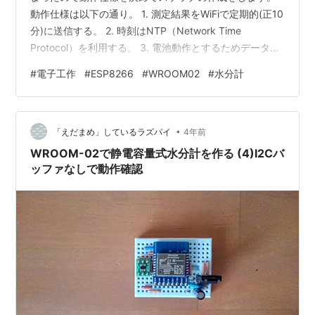
動作仕様は以下の通り。 1. 測定結果をWiFiで定期的(正10
分)に送信する。 2. 時刻はNTP（Network Time
Protocol）を利用する。 3. 電池動作とするためデータ送
信時以外はスリープして省電力化を図る。 4. 1回の起動
#
電子工作
#
ESP8266
#
WROOM02
#
水分計
で1秒ごとに10回測定しその平均値を測定値とする。 ◯
やったこと ・ハードウエアの追加 WROOM-
02(ESP8266)は省電力スタンバイモードとしていくつか
•
のスリープモードを持ちますが、1番電力を消費しないの
「えだまめ」しているラズパイ
4年前
がディープスリープモード。今回はこの…
WROOM-02で静電容量式水分計を作る (4)I2Cバ
ッファなしで動作確認