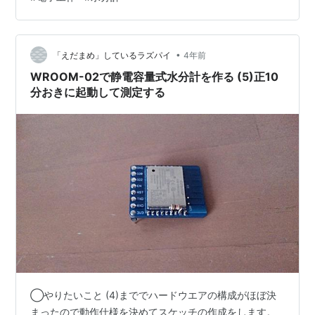
に転送できる事が(4)で確認できています。ですので追加
する部品は変換モジュール1個のみ。XHコネクタを外し
た後のスペースにうまい具合に乗りそうですのでそれほ
•
ど大きくならずにプローブを作る事ができそうです。プ
「えだまめ」しているラズパイ
4年前
ローブ回路とADCモジュールのショート防止は熱収縮チ
WROOM-02で静電容量式水分計を作る (5)正10
ューブと接着絶縁系…
分おきに起動して測定する
◯やりたいこと (4)まででハードウエアの構成がほぼ決
まったので動作仕様を決めてスケッチの作成をします。