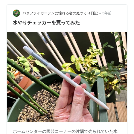
れていません。そこで即席で防水対策を取ることにしま
•
した。まずは3PのXHコネクタを外し、防水しやすい様フ
バタフライガーデンに憧れる者の庭づくり日記
5年前
ラットケーブルでの引き出しに変更します。そして準備
水やりチェッカーを買ってみた
するのはこれ。熱収縮チュ…
ホームセンターの園芸コーナーの片隅で売られていた水