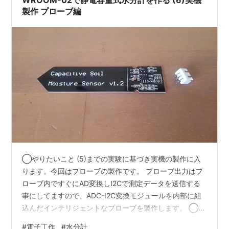
WROOM-02で静電容量式水分計を作る (6)実機
製作 プローブ編
◯やりたいこと (5)までの実験に基づき実機の製作に入
ります。今回はプローブの製作です。 プローブ出力はプ
ローブ内ですぐにAD変換しI2Cで測定データを送信する
事にしてますので、ADC-I2C変換モジュールを内部に組
込んだインテリジェントなプローブを製作します。 ◯や
った事 ADCモジュールのI2C出力はバッファリングせず
#
電子工作
#
水分計