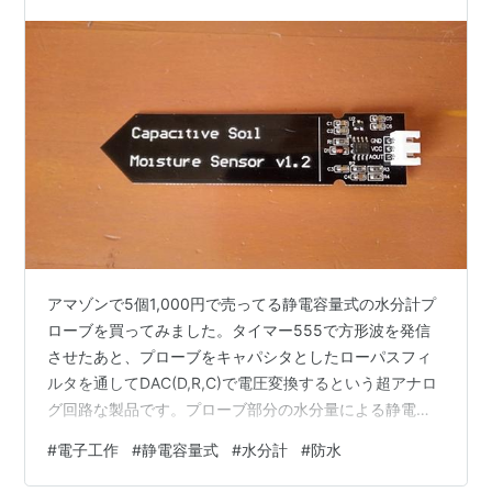
アマゾンで5個1,000円で売ってる静電容量式の水分計プ
ローブを買ってみました。タイマー555で方形波を発信
させたあと、プローブをキャパシタとしたローパスフィ
ルタを通してDAC(D,R,C)で電圧変換するという超アナロ
グ回路な製品です。プローブ部分の水分量による静電容
量の変化でLPFの定数を変え変化を検出しています。鉢植
#
電子工作
#
静電容量式
#
水分計
#
防水
えの土などに挿して土中水分量を測る事などが目的なの
ですが、水の中に入れるのにいかんせん防水対策が取ら