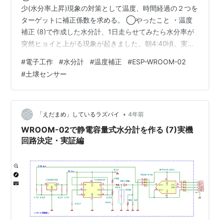
少(水分率上昇)現象の対策として温度、時間経過の２つを
ターゲットに補正係数を求める。 ◯やったこと ・温度
補正 (8)で作成した水分計、1日走らせてみたら水分率が
突然ヒョイと上がる現象が起きました。朝4:40頃。実は
これ朝起きて部屋の中が暑かったので窓全開で室内の空
#
電子工作
#
水分計
#
温度補正
#
ESP-WROOM-02
気を入れ替えた時に起きた現象。この日の朝は外の方が
#
土壌センサー
気温や湿度が低くカラッとした空気。気持ちいい風が室
内に入ってきて湿度も急減、温度もあっという間に3℃程
下がったのですが同時に水分率も急上昇。室温が下がる
と水分率が上がる、水分率が室温と密接に関係している
•
「えだまめ」しているラズパイ
4年前
ことをヒョンなことから発見です…
WROOM-02で静電容量式水分計を作る (7)実機
回路決定・実証編