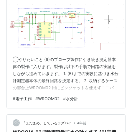
◯やりたいこと (6)のプローブ製作に引き続き測定器本
体の製作に入ります。製作は以下の手順で回路の実証を
しながら進めていきます。 1. (5)までの実験に基づき水分
計測定器本体の最終回路を決定する。 2. 収納するケース
の都合上WROOM02 用にピンソケットを使えずユニバー
サル基板直付けとなる。スケッチの修正が出来なくなる
#
電子工作
#
WROOM02
#
水分計
のでブレッドボードに組んだ実機回路でロングランテス
トを行いバグ取りを確実に行う。 3. 実験段階で発生して
いたプローブ出力電圧の漸減減少対策 4. 気温変化による
•
プローブ出力の変化確認 5. アルカリ電池での動作確認 6.
「えだまめ」しているラズパイ
4年前
本体を防水ケースに収納 ◯やったこと ・実機回路図…