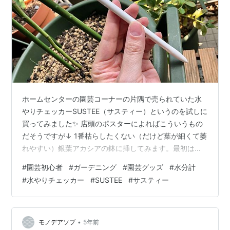
ホームセンターの園芸コーナーの片隅で売られていた水
やりチェッカーSUSTEE（サスティー）というのを試しに
買ってみました✨ 店頭のポスターによればこういうもの
だそうですが↓ 1番枯らしたくない（だけど葉が細くて萎
れやすい）銀葉アカシアの鉢に挿してみます。最初はフ
ィルター部分は白いんですが↓ 土に挿して水やりをする
#
園芸初心者
#
ガーデニング
#
園芸グッズ
#
水分計
と青になりました。 pF値（有効水分域）というのを測定
#
水やりチェッカー
#
SUSTEE
#
サスティー
して色が変わっているらしいです。フィルターの色が青
から白に変わったタイミングで水やりするのがよいとの
こと。 こちらは数日前までまだまだ暑くて最高気温も
28℃くらいだったりしたんですけど（今朝は急に涼しく
•
モノデアソブ
5年前