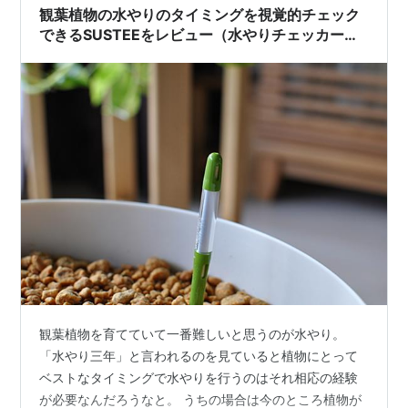
なりました…）、1日半が過ぎる…
観葉植物の水やりのタイミングを視覚的チェック
できるSUSTEEをレビュー（水やりチェッカー・
サスティー）
観葉植物を育てていて一番難しいと思うのが水やり。
「水やり三年」と言われるのを見ていると植物にとって
ベストなタイミングで水やりを行うのはそれ相応の経験
が必要なんだろうなと。 うちの場合は今のところ植物が