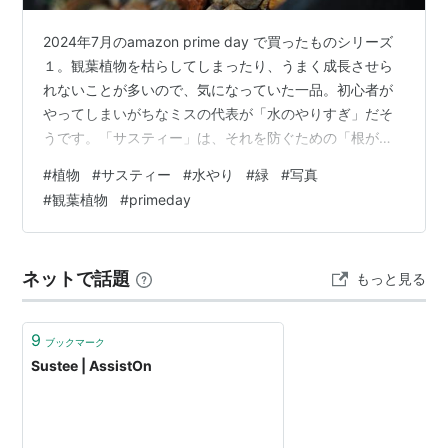
2024年7月のamazon prime day で買ったものシリーズ
１。観葉植物を枯らしてしまったり、うまく成長させら
れないことが多いので、気になっていた一品。初心者が
やってしまいがちなミスの代表が「水のやりすぎ」だそ
うです。「サスティー」は、それを防ぐための「根が水
を吸う力」の可視化を行う装置とのこと。要するに、植
#
植物
#
サスティー
#
水やり
#
緑
#
写真
物の土に指すことで、土の水分状態を教えてくれるそう
#
観葉植物
#
primeday
です。
ネットで話題
もっと見る
9
ブックマーク
Sustee | AssistOn