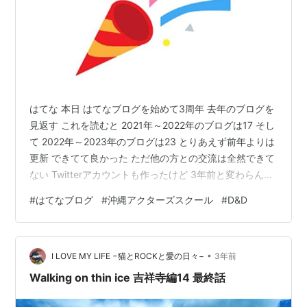
はてな 本日 はてなブログを始めて3周年 去年のブログを
見返す これを読むと 2021年～2022年のブログは17 そし
て 2022年～2023年のブログは23 とりあえず前年よりは
更新 できてて良かった ただ他の方との交流は全然できて
ない Twitterアカウントも作ったけど 3年前と変わらんし
そもそもリアルコミュ障だから SNSにおいてもコミュニ
#
はてなブログ
#
沖縄アクターズスクール
#
D&D
ケーションが とれないという(笑) 積極的に、マメにとい
うのは わかってるんだけど それでも 少なくてもブログ
を読んでくれた 人からはてなスターつけてもらえる のは
•
嬉しい しかし3年経っても変わらんのが はてなブログの
I LOVE MY LIFE −猫とROCKと愛の日々−
3年前
アプリ もう少し使いやすくし…
Walking on thin ice 吉祥寺編14 最終話