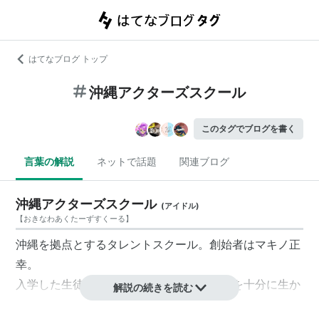
はてなブログ トップ
沖縄アクターズスクール
このタグでブログを書く
言葉の解説
ネットで話題
関連ブログ
沖縄アクターズスクール
(
アイドル
)
【
おきなわあくたーずすくーる
】
沖縄を拠点とするタレントスクール。創始者はマキノ正
幸。
入学した生徒全員に対し、それぞれの個性を十分に生か
解説の続きを読む
してタレントデビューのチャンスを与える。