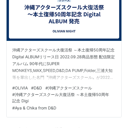
沖縄アクターズスクール大復活祭 ～本土復帰50周年記念
Digital ALBUMリリース日 2022.09.28商品形態 配信限定
アルバム 90年代にSUPER
MONKEYS,MAX,SPEED,D&D,DA PUMP,Folder,三浦大知
等を輩出した名門〝沖縄アクターズスクール〟が2022年
10月2日に沖縄コンベンションセンターにて、「沖縄アク
#
OLIVIA
#
D&D
#
沖縄アクターズスクール
ターズスクール大復活祭～本土復帰50周年記念～」の開
#
沖縄アクターズスクール大復活祭 ～本土復帰50周年
催を記念するデジタルアルバム ！ MAX「恋するヴェルフ
記念 Digi
ァーレダンス ～Saturday Night」・DA PUMP「Feelin'
#
Aya & Chika from D&D
Good -It's PARADISE- 」・Folder…