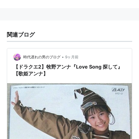
初期には
早坂好恵
を輩出。
90年代に入り安室奈美恵やSPEEDらの大ヒットで全盛
期を築く。
その後、
沖縄アクターズ
に続けと全国各地にタレントス
関連ブログ
クールが作られるようになり、一方で
沖縄アクターズ
自
体も全国展開も行い玉置成実やLeadの古屋敬多らを輩
出した。
•
時代遅れの男のブログ
9ヶ月前
現在は、
マキノ
氏によって沖縄に
ドリームプラネットイ
【ドラクエ2】牧野アンナ『Love Song 探して』
ンターナショナルスクール
が運営される。
【歌姫アンナ】
関連
スターライトスタジオ
アクターズスタジオ
キャレス