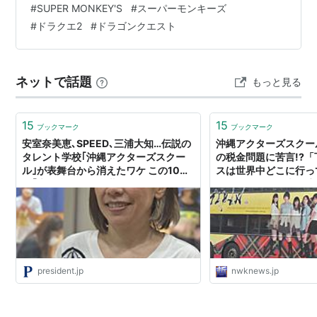
#
SUPER MONKEY'S
#
スーパーモンキーズ
#
ドラクエ2
#
ドラゴンクエスト
ネットで話題
もっと見る
15
15
ブックマーク
ブックマーク
安室奈美恵､SPEED､三浦大知…伝説の
沖縄アクターズスクー
タレント学校｢沖縄アクターズスクー
の税金問題に苦言!?
ル｣が表舞台から消えたワケ この10月
スは世界中どこに行っ
の｢大復活祭｣で第2幕が始まる
はAKBを選んだ文化庁」
スnwk
president.jp
nwknews.jp