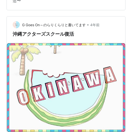
念〜
間：開場15:30 開演17:00料金：全席指定8,500円（税
込）配信3,000円（税込）年齢制限:保護者1名につき未…
•
G Goes On～のらりくらりと書いてます
4年前
沖縄アクターズスクール復活