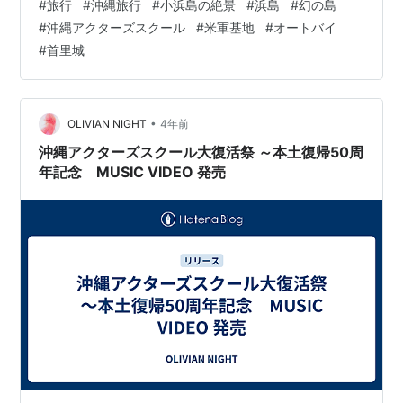
#
旅行
#
沖縄旅行
#
小浜島の絶景
#
浜島
#
幻の島
を与えた仕事だった。初めて立つ沖縄の地で、目の前に
#
沖縄アクターズスクール
#
米軍基地
#
オートバイ
雪崩れ込んでくる沖縄の現状に圧倒され、困惑し、日本
#
首里城
人として私はどうあるべきかと、考えることになる。 沖
縄での取材は、ある沖縄出身のアイドルグループの身辺
取材で、それらを元に執筆する著者のための資料まとめ
だ。おおよその原稿を書き起こし…
•
OLIVIAN NIGHT
4年前
沖縄アクターズスクール大復活祭 ～本土復帰50周
年記念 MUSIC VIDEO 発売