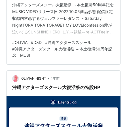
沖縄アクターズスクール大復活祭 ～本土復帰50周年記念
MUSIC VIDEOリリース日 2022.10.05商品形態 配信限定
収録内容恋するヴェルファーレダンス ～Saturday
NightTORA TORA TORAGET MY LOVE!confession愛が
泣いてるSUNSHINE HEROI.L.Y.～欲望～re-ACTFeelin'
Good -It's PARADISE-ごきげんだぜっ! ～Nothing But
#
OLIVIA
#
D&D
#
沖縄アクターズスクール
Something～Crazy Beat Goes On!パラシュータージャカ
#
沖縄アクターズスクール大復活祭 ～本土復帰50周年記
ジャカジャンケンポンI WANT YOU BACKEverlasting
念 MUSI
LoveS…
•
OLIVIAN NIGHT
4年前
沖縄アクターズスクール大復活祭の特設HP