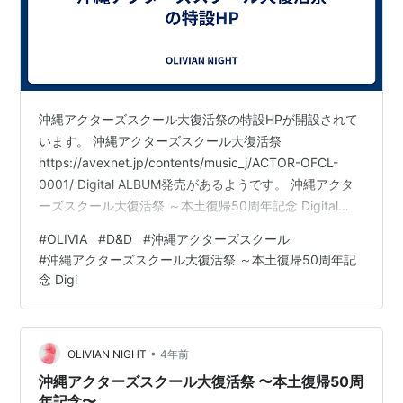
沖縄アクターズスクール大復活祭の特設HPが開設されて
います。 沖縄アクターズスクール大復活祭
https://avexnet.jp/contents/music_j/ACTOR-OFCL-
0001/ Digital ALBUM発売があるようです。 沖縄アクタ
ーズスクール大復活祭 ～本土復帰50周年記念 Digital
ALBUMhttps://avexnet.jp/contents/music_j/ACTOR-
#
OLIVIA
#
D&D
#
沖縄アクターズスクール
OFCL-0001/discography/10348442022/09/28配信限
#
沖縄アクターズスクール大復活祭 ～本土復帰50周年記
定アルバム www.youtube.com 上の映像によると、D&D
念 Digi
関係では以下の曲が入っているようです…
•
OLIVIAN NIGHT
4年前
沖縄アクターズスクール大復活祭 〜本土復帰50周
年記念〜