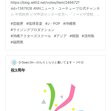
https://blog.with2.net/votes/item/246672?
sid=1367628 ANNニュース・ユーチューブ公式チャンネ
ル 中国政府 ビザ申請センター拡充へ 「ノービザ渡航」
復活が遠のく懸念も ビジネスインサイダージャパン ４年
#
芸能界
#
琉球音楽
#
J－POP
#
沖縄県
ぶりに渡航した中国は 「デジタル・ガラパゴス」だっ
#
ライジングプロダクション
た。 オンライン化と実名制徹底 外国籍旅行者は実質排除
#
沖縄アクターズスクール
#
アジア
#
韓国
#
済州島
https://www.businessinsider.jp/post-272781 聯合ニュー
#
福岡県
ス 韓国・済州島 外国観光客が急速に回復 最多は中国
https:…
•
G Goes On～のらりくらりと書いてます
3年前
祝3周年