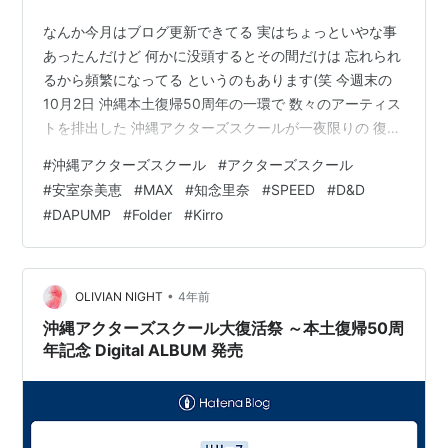
なんか今月はブログ更新できてる 実はちょっといやな事
あったんだけど 何かに没頭するとその間だけは 忘れられ
るから頻繁になってる というのもあります(笑 今週末の
10月2日 沖縄本土復帰50周年の一環で 数々のアーティス
トを排出した 沖縄アクターズスクールが一夜限りの 復活
イベントが開かれるそうな ーー目次ーー アクターズスク
#
沖縄アクターズスクール
#
アクターズスクール
ール Spotify リスト ◎安室奈美恵 ◎MAX ◎SPEED ◎知念
#
安室奈美恵
#
MAX
#
知念里奈
#
SPEED
#
D&D
里奈 ◎D & D ◎DA PUMP ◎kiroro ◎Hipp's ◎Folder 安室
#
DAPUMP
#
Folder
#
Kirro
ちゃんの影響 最後に アクターズスクール 安室ちゃんが
ブレイクしてから スクールが注目されて続々と デビュー
し…
•
OLIVIAN NIGHT
4年前
沖縄アクターズスクール大復活祭 ～本土復帰50周
年記念 Digital ALBUM 発売