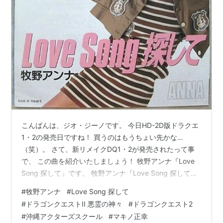
こんばんは、ジオ・ジーノです。 今日HD-2D版ドラクエ
1・2の発売日ですね！ 買うのはもうちょい先かな…
（笑）。 さて、新リメイクDQ1・2が発売されたって事
で、 この曲を紹介いたしましょう！ 牧野アンナ『Love
Song 探して』です。 牧野アンナ『Love Song 探して』
www.youtube.com 当時弱冠15歳！今となっては貴重な
#
牧野アンナ
#
Love Song 探して
アンナ先生のソロ歌唱映像です^^
#
ドラゴンクエストII 悪霊の神々
#
ドラゴンクエスト2
#
沖縄アクターズスクール
#
マキノ正幸