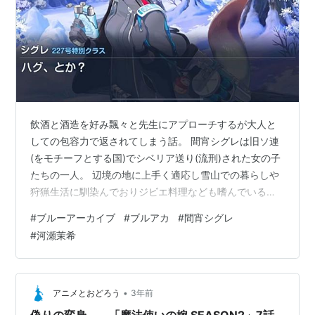
飲酒と酒造を好み飄々と先生にアプローチするが大人と
しての包容力で返されてしまう話。 間宵シグレは旧ソ連
(をモチーフとする国)でシベリア送り(流刑)された女の子
たちの一人。 辺境の地に上手く適応し雪山での暮らしや
狩猟生活に馴染んでおりジビエ料理なども嗜んでいる。
その性格は飄々としており常に余裕をもって先生に接し
#
ブルーアーカイブ
#
ブルアカ
#
間宵シグレ
時には大胆なアプローチを取るのだが…… なんとシグレ√
#
河瀬茉希
の先生はイケメンっぷりを発揮し、大人の余裕を以てシ
グレを受容するのであった。 遭難してシグレにおんぶで
市街地まで運んでもらったお返しには高級レストランの
ディナーでお返し。 ジビエを振る舞おうと野生動物の肉
•
アニメとおどろう
3年前
を持ってきたシグレには逆に先生…
偽りの変身――「魔法使いの嫁 SEASON2」7話