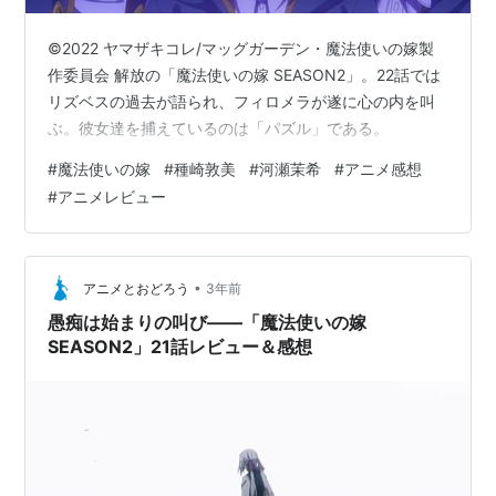
©2022 ヤマザキコレ/マッグガーデン・魔法使いの嫁製
作委員会 解放の「魔法使いの嫁 SEASON2」。22話では
リズベスの過去が語られ、フィロメラが遂に心の内を叫
ぶ。彼女達を捕えているのは「パズル」である。
#
魔法使いの嫁
#
種崎敦美
#
河瀬茉希
#
アニメ感想
#
アニメレビュー
•
アニメとおどろう
3年前
愚痴は始まりの叫び――「魔法使いの嫁
SEASON2」21話レビュー＆感想