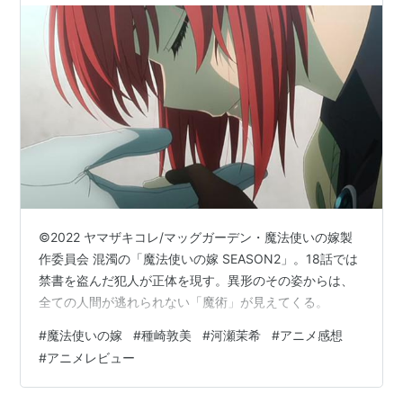
©2022 ヤマザキコレ/マッグガーデン・魔法使いの嫁製
作委員会 混濁の「魔法使いの嫁 SEASON2」。18話では
禁書を盗んだ犯人が正体を現す。異形のその姿からは、
全ての人間が逃れられない「魔術」が見えてくる。
#
魔法使いの嫁
#
種崎敦美
#
河瀬茉希
#
アニメ感想
#
アニメレビュー