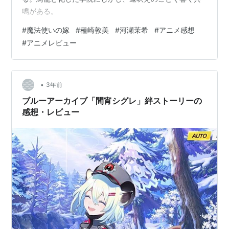
鳴がある。
#
魔法使いの嫁
#
種崎敦美
#
河瀬茉希
#
アニメ感想
#
アニメレビュー
•
3年前
ブルーアーカイブ「間宵シグレ」絆ストーリーの
感想・レビュー