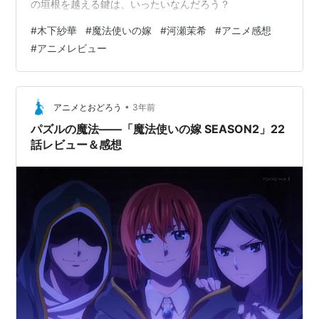
の垣根を越える鍵は、いったいなんだろう？
#
木下紗華
#
魔法使いの嫁
#
河瀬茉希
#
アニメ感想
#
アニメレビュー
•
アニメとおどろう
3年前
パズルの魔法――「魔法使いの嫁 SEASON2」22
話レビュー＆感想