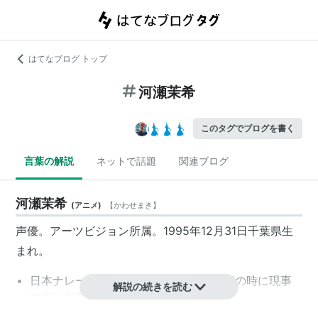
はてなブログ トップ
河瀬茉希
このタグでブログを書く
言葉の解説
ネットで話題
関連ブログ
河瀬茉希
(
アニメ
)
【
かわせまき
】
声優。アーツビジョン所属。1995年12月31日千葉県生
まれ。
日本ナレーション演技研究所出身。18歳の時に現事
解説の続きを読む
務所に所属。