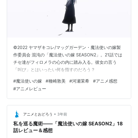
©2022 ヤマザキコレ/マッグガーデン・魔法使いの嫁製
作委員会 混沌の「魔法使いの嫁 SEASON2」。21話では
チセ達がフィロメラの心の内に踏み入る。彼女の言う
「叫び」とはいったい何を指すのだろう？
#
魔法使いの嫁
#
種崎敦美
#
河瀬茉希
#
アニメ感想
#
アニメレビュー
•
アニメとおどろう
3年前
私を巡る魔術――「魔法使いの嫁 SEASON2」18
話レビュー＆感想