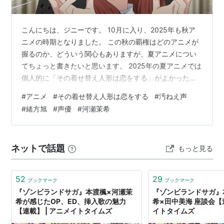
こんにちは、ジニーです。 10月に入り、2025年も秋ア
ニメの時期となりました。 この秋の覇権はどのアニメが
握るのか、どういう関心もありますが、夏アニメについ
てちょっと書きたいと思います。 2025年の夏アニメでは
個人的に「その着せ替え人形は恋をする」がよかったで
す。 シーズン1から3年の月日を経て放映されたシーズン
#
アニメ
#
その着せ替え人形は恋をする
#
汚ねえ声
2でしたが、3年という月日を感じさせない安定の面白さ
#
緒方旭
#
声優
#
河瀬茉希
でした。 中でも一番よかったのは緒方旭（CV：河瀬茉
希）ですね。 河瀬さん自身もこのアニメの原作のファン
で、念願かなっての参加だったわけですが、本当に素晴
ネットで話題
もっと見る
らしい演技でした。 クールっぽい印象を一瞬でぶっ壊す
汚ねぇ声（誉め言葉）。 …
52
29
ブックマーク
ブックマーク
『ゾンビランドサガ』本渡楓×河瀬茉
『ゾンビランドサガ』
希が感じたOP、ED、挿入歌の魅力
希×田中美海 座談会【連
【連載】 | アニメイトタイムズ
イトタイムズ