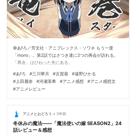
©あfろ／芳文社・アニプレックス・ソワネ もう一度
「mono」。第2話ではさつき達に2つの再会が訪れる。
「再会」はひねった先にある。
#
あfろ
#
三川華月
#
古賀葵
#
遠野ひかる
#
上田麗奈
#
河瀬茉希
#
アニメ感想
#
アニメ感想文
#
アニメレビュー
•
アニメとおどろう
3年前
冬休みの魔法――「魔法使いの嫁 SEASON2」24
話レビュー＆感想