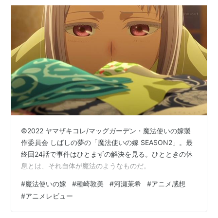
©2022 ヤマザキコレ/マッグガーデン・魔法使いの嫁製
作委員会 しばしの夢の「魔法使いの嫁 SEASON2」。最
終回24話で事件はひとまずの解決を見る。ひとときの休
息とは、それ自体が魔法のようなものだ。
#
魔法使いの嫁
#
種崎敦美
#
河瀬茉希
#
アニメ感想
#
アニメレビュー