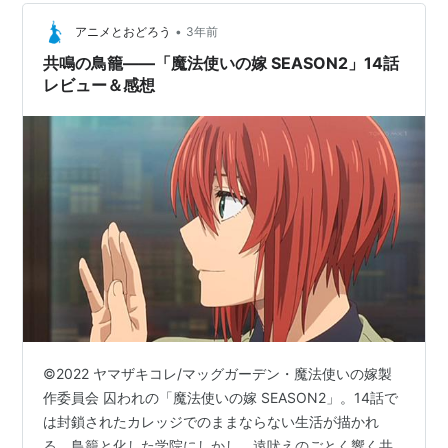
•
アニメとおどろう
3年前
共鳴の鳥籠――「魔法使いの嫁 SEASON2」14話
レビュー＆感想
©2022 ヤマザキコレ/マッグガーデン・魔法使いの嫁製
作委員会 囚われの「魔法使いの嫁 SEASON2」。14話で
は封鎖されたカレッジでのままならない生活が描かれ
る。鳥籠と化した学院にしかし、遠吠えのごとく響く共