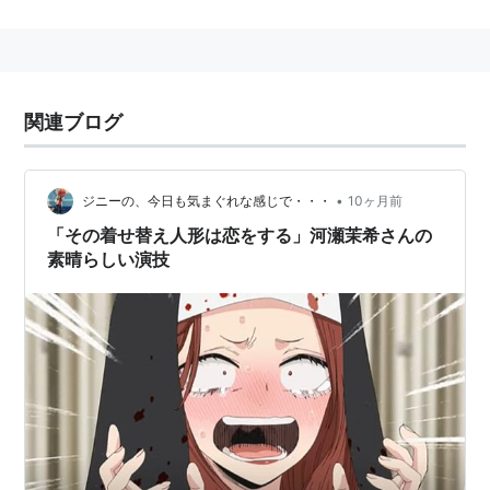
アニメ
「しまじろうのわお！」
「セントールの悩み」（獄楽章、八千代田十和子）
関連ブログ
「ひそねとまそたん」（星野絵瑠）
「百錬の覇王と聖約の戦乙女」（イングリット）
•
ジニーの、今日も気まぐれな感じで・・・
10ヶ月前
ゲーム
「その着せ替え人形は恋をする」河瀬茉希さんの
「天華百剣ー斬ー」（誉切丸）
素晴らしい演技
「フィギュアヘッズ」（エステラ）