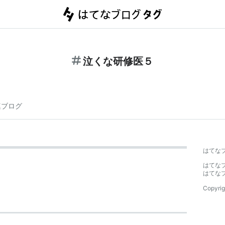
泣くな研修医５
連ブログ
はてな
はてな
はてな
Copyrig