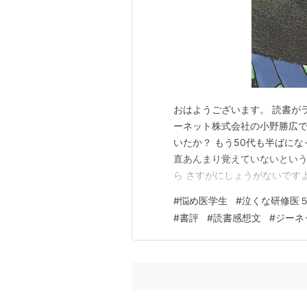
おはようございます。 読書が
ーネット株式会社の小野勝広で
いたか？ もう50代も半ばに
直あんまり覚えていないという
ら さすがにしょうがないです
ろに残っているのが これはこ
#
悩め医学生
#
泣くな研修医
一流大学の出身であることを誇
#
書評
#
読書感想文
#
ジーネ
に合格して、卒業したことは 