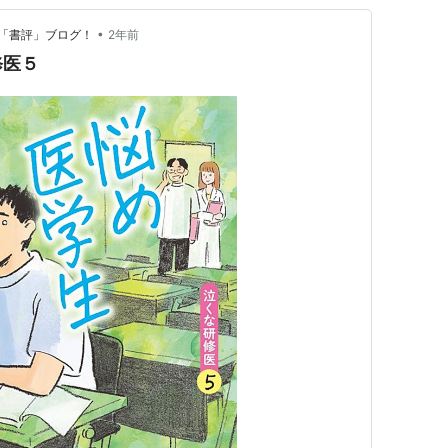
•
「書評」ブログ！
2年前
修医５