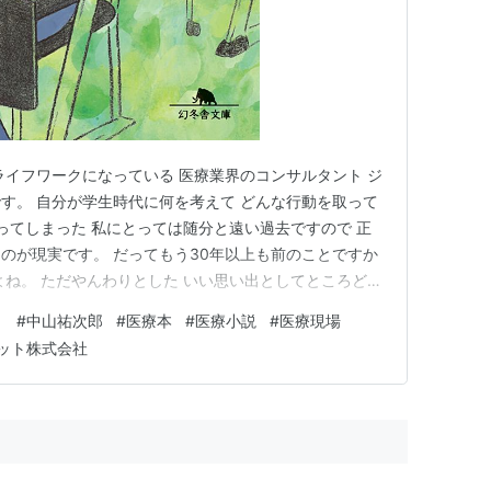
ライフワークになっている 医療業界のコンサルタント ジ
す。 自分が学生時代に何を考えて どんな行動を取って
なってしまった 私にとっては随分と遠い過去ですので 正
のが現実です。 だってもう30年以上も前のことですか
よね。 ただやんわりとした いい思い出としてところどこ
れでいいのかなと思ってます。 先日、同年代のある方が
５
#
中山祐次郎
#
医療本
#
医療小説
#
医療現場
っていました。 そりゃ頑張って、勉強して、 一流大学
ット株式会社
素晴…