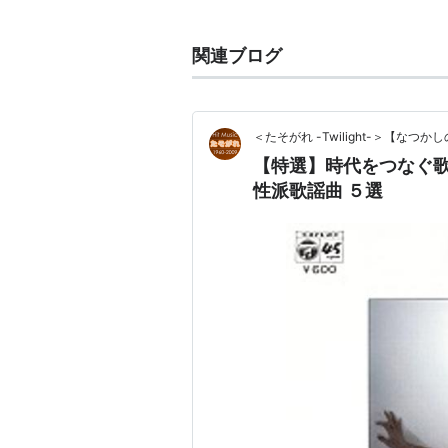
関連ブログ
涙の太陽
アーティスト:
田中美奈子,湯
出版社/メーカー:
徳間ジャパ
発売日:
1989/07/25
＜たそがれ -Twilight-＞【な
メディア:
CD
クリック
: 21回
【特選】時代をつなぐ歌
この商品を含むブログ (1件) を見る
性派歌謡曲 ５選
メロン記念日によるカバー
涙の太陽
アーティスト:
出版社/メーカ
発売日:
2004/
メディア:
CD
クリック
: 13