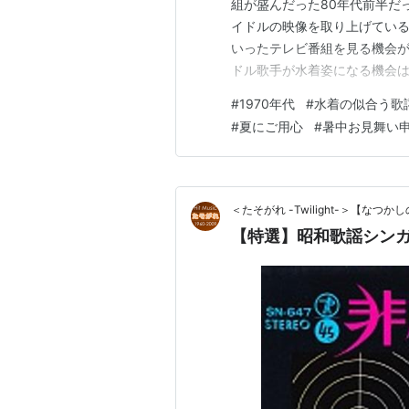
組が盛んだった80年代前半だ
イドルの映像を取り上げている
いったテレビ番組を見る機会が
ドル歌手が水着姿になる機会
まり存在していない。 そうい
#
1970年代
#
水着の似合う歌
るだろう。 この当時は、アイ
#
夏にご用心
#
暑中お見舞い
とは違ったセクシー系アーチス
＜たそがれ -Twilight-＞【な
【特選】昭和歌謡シン