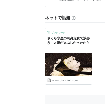
「演歌歌手」のスタイルとは程
ネットで話題
11
ブックマーク
さくら水産の刺身定食で涙巻
き - 太陽がまぶしかったから
www.du-soleil.com