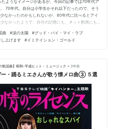
ったようなイメージがあるが、今回の記事では70年代ア
。 70年代、自分は小学生かそれ以下だったので、そう
少なかったのかもしれないが、80年代に比べるとアイ
は少なかったようで、自分の記憶にも、ネット動画にもあ
う点で今回の記事は、貴重な映像を集めたものだと言え
謡曲
#
涙の太陽
#
グッド・バイ・マイ・ラブ
ドル歌手は行儀よく可愛らしく歌うという役割で、それ
申し上げます
#
イミテイション・ゴールド
トは水着というよりも…
•
つかしの歌謡曲】昭和-平成ヒット・ミュージック
3年前
ガー・踊るミエさんが歌う懐メロ曲③ ５選