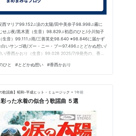
西マリア99.152♫涙の太陽/田中美奈子98.998♫霧に
にむせぶ夜/黒木憲（生音）98.829♫初恋のひと/小川知子
生音）99.111♫雨/三善英史98.640 ※98.846に届かず
8♫白いサンゴ礁/ズー・ニー・ブー97.496♫とどかぬ想い/
い/香西かおり（生音）99.028 2025/7/9発売の、香西
チャレンジしてもなかなか９８点を超えることができず半
のひと
#
とどかぬ想い
#
香西かおり
、９９点をゲッ…
•
つかしの歌謡曲】昭和-平成ヒット・ミュージック
1年前
年代を彩った水着の似合う歌謡曲 ５選