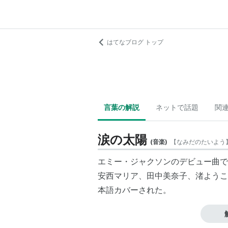
はてなブログ トップ
言葉の解説
ネットで話題
関
涙の太陽
(
音楽
)
【
なみだのたいよう
エミー・ジャクソン
のデビュー曲で
安西マリア
、
田中美奈子
、
渚ようこ
本語カバーされた。
田中美奈子によるカバー