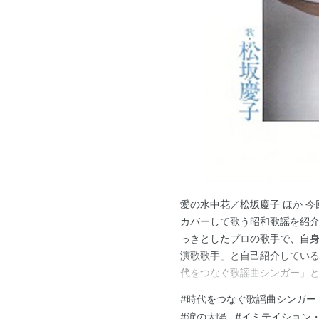
この商品を含む
かわいい彼
←
涙の太陽
→
シャン
*
リスト
：
リスト::曲タイトル
*
リスト
：
リスト::ハロプロ関連キ
愛の水中花／松坂慶子 ほか 今
カバーして歌う昭和歌謡を紹介
っきとしたプロの歌手で、自身
演歌歌手」と自己紹介している
代をつなぐ歌謡曲シンガー」
見てわかるようにかなり独特
#
時代をつなぐ歌謡曲シンガー
もっとシュールなのは自身が
#
涙の太陽
#
イミテイション