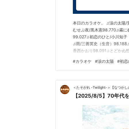
本日のカラオケ。 ♫涙の太陽/安
むせぶ夜/黒木憲98.770♫霧
99.027♫初恋のひと/小川知子（
♫雨/三善英史（生音）98.18
香西かおり98.091♫とどかぬ想
かおり「とどかぬ想い」は、
#
カラオケ
#
涙の太陽
#
初恋
ばあきらめていた。それだけに
＜たそがれ -Twilight-＞【な
【2025/8/5】70