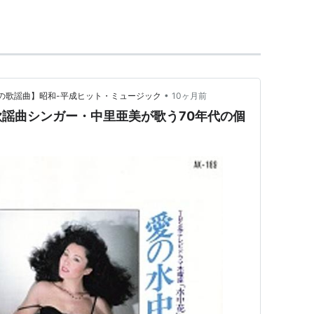
川れい子,芹沢類,関根安里
ンコミュニケーションズ
•
つかしの歌謡曲】昭和-平成ヒット・ミュージック
10ヶ月前
謡曲シンガー・中里亜美が歌う70年代の個
メロン記念日,湯川れいこ,つんく,鈴木Daichi秀行
ー:
ZETIMA
06/09
回