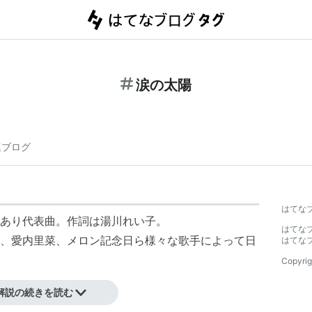
涙の太陽
連ブログ
】
はてな
あり代表曲。作詞は
湯川れい子
。
はてな
、愛内里菜、メロン記念日ら様々な歌手によって日
はてな
Copyrig
解説の続きを読む