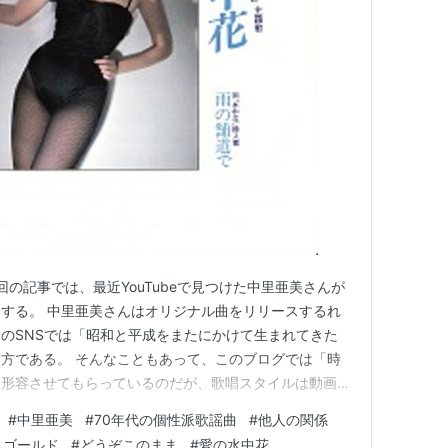
ブログ (29件) を見る
パンの恋
ーワード//固有名詞
回の記事では、最近YouTubeで見つけた中里亜美さんが
する。 中里亜美さんはオリジナル曲をリリースするれ
のSNSでは「昭和と平成をまたにかけて生まれてきた
方である。 そんなこともあって、このブログでは「時
と形容させてもらっているのだが、歌唱スタイルは動画を
なもので、ベッドや海辺に寝そべって歌うものだったり、
#
中里亜美
#
70年代の個性派歌謡曲
#
他人の関係
歌っている映像を横に置いたモニタに映して歌うなど、
・ゴールド
#
どうぞこのまま
#
愛の水中花