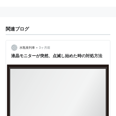
20インチ以上が主流になります。
【サイズ別寸法】 標準画面 横縦比 4:3 ワイド画
面 16:9 (1インチ=2.54cm)
画面サイズ（対角線） ４：３ １６：９
関連ブログ
インチ センチ 高さ 幅 高さ 幅
15 38.1 22.9 30.5 18.7 33.2
17 43.2 25.9 34.6 21.2 37.6
•
水瓶座列車
3ヶ月前
19 48.3 29.0 38.6 23.7 42.1
液晶モニターが突然、点滅し始めた時の対処方法
26 66.0 39.6 52.8 32.4 57.6
32 81.3 48.8 65.0 39.9 70.8
42 106.7 64.0 85.3 52.3 93.0
50 127.0 76.2 101.6 62.3 110.7
60 152.4 91.4 121.9 74.7 132.8
ディスプレイサイズに対する一般的な解像度
15型 XGA 1024× 768 ドット