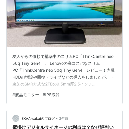
友人からの依頼で構築中のスリムPC「ThinkCentre neo
50q Tiny Gen4」、 Lenovoの高コスパなスリム
PC「ThinkCentre neo 50q Tiny Gen4」レビュー！内臓
HDDの増設や回復ドライブなどの導入をしましたが、 ・
東芝のSMR方式な2TBの9.5mm厚2.5インチ
HDD「MQ04ABD200」レビュー。 ・安価で読み書きが
#
液晶モニター
#
IPS液晶
高速で扱いやすいADATA製スライドコネクタのUSB3.2メ
モリー ・CDやDVDをダブルカセットデッキのようにコピ
ーしたいと言われたので。 前に納入したPCがノートなの
•
で、今回は液晶を新調する事にしました。条件としては
EKAA-sakaiのブログ
3年前
メジャ…
壁掛けデジタルサイネージの利点は？なぜ評判い