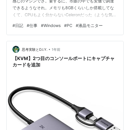
感じのマシンでさ。要するに、市販の中でも安価で調達
できるようなそれ。メモリも8GBくらいしか搭載してな
くて、CPUもよく分からないCeleronだった（ような気が
する）。だけどHDD周りはSSDになっていて、メモリが
#
日記
#
仕事
#
Windows
#
PC
#
液晶モニター
少ないのもなんとかなる、そんな感じだった。 これなら
入力作業でも大丈夫だよね、なんて思ってちょっと原稿
の手直しをそのマシンでやったんだよ。何気なく。 そし
•
たらまあ、本当にひどかった。人の作業のことをなんも
思考実験とD.I.Y.
1年前
考えてないのかなと一瞬思ってしまった。それくらいで
【KVM】2つ目のコンソールポートにキャプチャ
きがあまりよろしくなかっ…
カードを追加