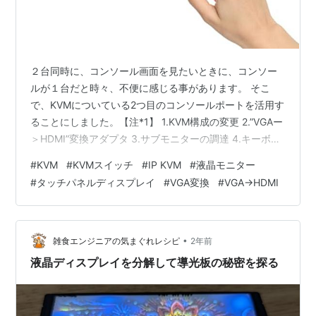
２台同時に、コンソール画面を見たいときに、コンソー
ルが１台だと時々、不便に感じる事があります。 そこ
で、KVMについている2つ目のコンソールポートを活用す
ることにしました。【注*1】 1.KVM構成の変更 2.”VGAー
＞HDMI”変換アダプタ 3.サブモニターの調達 4.キーボー
ド＆マウス 5.設置 出典・引用・備考 1.KVM構成の変更
#
KVM
#
KVMスイッチ
#
IP KVM
#
液晶モニター
現在、使っている”HPE製のIP KVM
#
タッチパネルディスプレイ
#
VGA変換
#
VGA→HDMI
G4（Q1P55A）”［*2］（*3,*4）では、ブラウザ経由で
コンソールを表示、操作することが出来ますが、CUIであ
れば、特に不便を感じませんが、GUIの場合、少々もたつ
きがあり、不便に感じる事があります。 また…
•
雑食エンジニアの気まぐれレシピ
2年前
液晶ディスプレイを分解して導光板の秘密を探る