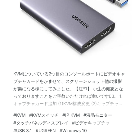
KVMについている2つ目のコンソールポートにビデオキャ
プチャカードをかませて、スクリーンショット他の撮影
が楽になる様にしてみました。【注*1】 小生の健忘とな
っておりますことをご容赦いただければ幸いです🙇‍♂️。 1.
キャプチャカード追加 (1)KVM構成変更 (2)キャプチャカ
ード準備 2.設定確認 3.スクリーンショット撮影 出典・引
#
KVM
#
KVMスイッチ
#
IP KVM
#
液晶モニター
用・備考 1.キャプチャカード追加 (1)KVM構成変更 コン
#
タッチパネルディスプレイ
#
ビデオキャプチャ
ソール（B）に繋いだ”VGA⇒HDMI”変換アダプタと、モニ
#
USB 3.1
#
UGREEN
#
Windows 10
ターとの間にビデオキャプチャカードをかませます。 ア