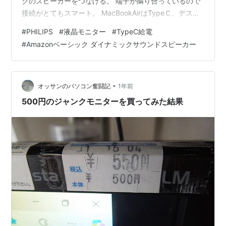
クのスピーカーをつなげる。 端子が隣り合っているので
接続がとてもスマート。 MacBookAirはTypeＣ、デスク
トップはHDMIで接続しモニターに映し出された機器の音
#
PHILIPS
#
液晶モニター
#
TypeC給電
が出る。 当たり前っちゃー当たり前だが一つのスピーカ
#
Amazonベーシック ダイナミックサウンドスピーカー
ーで余計な操作もなく繋いだパソコンの音が出せるのは
結構便利。 なかなかいいですぞ。【Amazon.co.jp 限
定】PHILIPS 液晶TypeCディスプレイ (27インチ/IPS/…
•
オッサンのパソコン奮闘記
1年前
500円のジャンクモニターを買ってみた結果