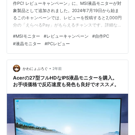
作PC! レビューキャンペーン」に、MSI液晶モニターが対
象製品として追加されました。2024年7月19日から始ま
るこのキャンペーンでは、レビューを投稿すると2,000円
分の「えらべるPay」がもらえるチャンスです。詳細な情
報をお伝えしますので、ぜひ参考にしてください。 キャ
#
MSIモニター
#
レビューキャンペーン
#
自作PC
ンペーン概要 実施期間 キャンペーンの詳細 対象製品 対
#
液晶モニター
#
PCレビュー
象レビュー投稿サイト 応募方法 MSI液晶モニターの魅力
高解像度とリフレッシュレート 豊富な接続オプション 優
れたカラーパフォーマンス キャンペーン参加のメリット
えらべるPayとは？ …
•
かわにょぶろぐ
2年前
Acerの27型フルHDなIPS液晶モニターを購入。
お手頃価格で反応速度も発色も良好でオススメ。