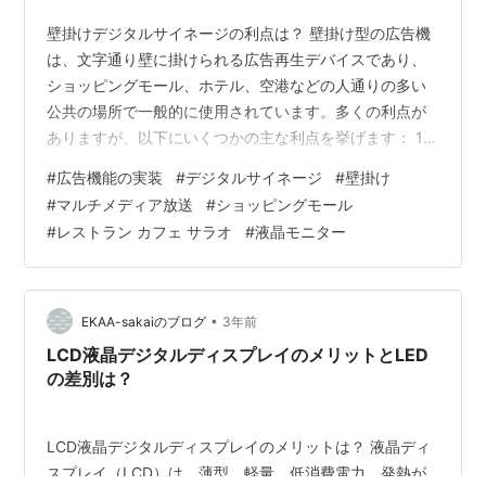
壁掛けデジタルサイネージの利点は？ 壁掛け型の広告機
は、文字通り壁に掛けられる広告再生デバイスであり、
ショッピングモール、ホテル、空港などの人通りの多い
公共の場所で一般的に使用されています。多くの利点が
ありますが、以下にいくつかの主な利点を挙げます： 1.
スペース節約：壁掛けデザインのため、床のスペースを
#
広告機能の実装
#
デジタルサイネージ
#
壁掛け
占有せず、スペースが限られている環境に非常に適して
#
マルチメディア放送
#
ショッピングモール
います。 2.広範囲な視野**：壁掛け広告機は通常、人々
#
レストラン カフェ サラオ
#
液晶モニター
の視線が簡単に届く高さに設置されるため、より多くの
人の注意を引きます。 3.高精細ディスプレイ：現代の壁
掛け広告機は、高解像度のスクリーンが装備されてお
り、鮮明で明るい画像を提供し、広告の…
•
EKAA-sakaiのブログ
3年前
LCD液晶デジタルディスプレイのメリットとLED
の差別は？