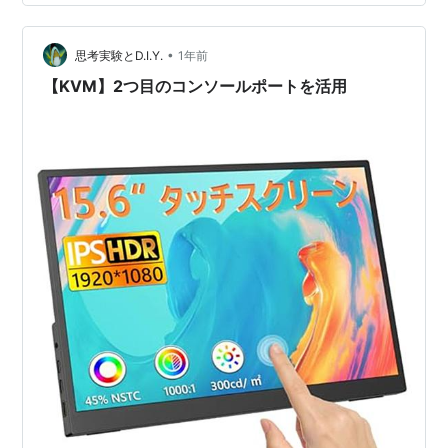
イコン引用元［*2］［*3］［*4］ キャプチャカードから
のデータは、USBでパソコン…
•
思考実験とD.I.Y.
1年前
【KVM】2つ目のコンソールポートを活用