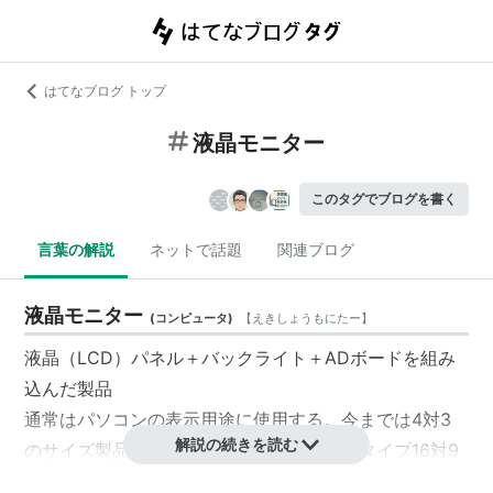
はてなブログ トップ
液晶モニター
このタグでブログを書く
言葉の解説
ネットで話題
関連ブログ
液晶モニター
(
コンピュータ
)
【
えきしょうもにたー
】
液晶（LCD）パネル＋バックライト＋ADボードを組み
込んだ製品
通常はパソコンの表示用途に使用する。今までは4対3
解説の続きを読む
のサイズ製品が主流でしたが近年はワイドタイプ16対9
で