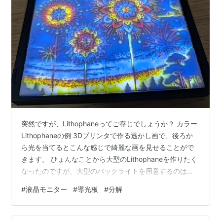
突然ですが、Lithophaneってご存じでしょうか？ カラー
Lithophaneの例 3Dプリンタで作る透かし画で、後ろか
ら光を当てるとこんな感じで綺麗な画を見せることがで
きます。 ひょんなことから大型のLithophaneを作りたく
なったのですが、大型のバックライトを用意するのは大
変だなーなんて考えていた際に、ふと思いました。 液晶
#
液晶モニター
#
導光板
#
分解
ディスプレイのバックライトってどうやってるんだ？ 調
べてみると、導光板というものが中にあって、横から入
れた光を面発光させているということまでは分かりまし