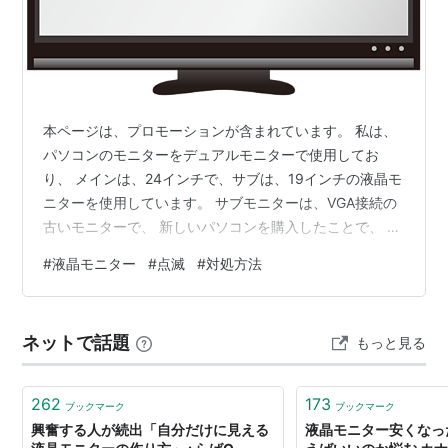
17型 SXGA 1280×1024 ドット
19型 SXGA 1280×1024 ドット
20型〜 UXGA 1600×1200 ドット
19型ワイド WXGA+ 1440× 800 ドット
24型 WUXGA 1920×1200 ドット
本ページは、プロモーションが含まれています。 私は、
フルHD 1920×1080 ドット
パソコンのモニターをデュアルモニターで使用してお
り、 メインは、24インチで、サブは、19インチの液晶モ
ニターを使用しています。 サブモニターは、VGA接続の
古いモニターで、 新しいパソコンを購入したことで、 サ
ブとして使用しています。 しばらく使用していたとこ
#
液晶モニター
#
点滅
#
対処方法
ろ、突然サブモニターの液晶画面が点滅し始めました。
デュアルモニターは使い勝手が良かったので、できれば
そのまま使用したいのですが、 古い液晶モニターなの
ネットで話題
もっと見る
で、そろそろ寿命かなあ・・と思いました。 しかし、少
しネット調べてみると、 電源アダプタが故障している可
能性があるということがわかりま…
262
173
ブックマーク
ブックマーク
興奮する人が続出「自分だけに見える
液晶モニター安くなっ