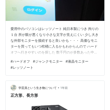
愛用中のパソコンはレッツノート 純日本製につき 拘りの
１台 所が眼が悪くなり小さな文字が見えにくい 少し大き
な外部モニターを接続すると良いかも・・・ 高価なモニ
ターを買ってもいつ棺桶に入るかもわからんので ハード
オフへ行きやすいのを探した 数千円のが多数あった中に
見つけたのが 何と税込み550円 だが使えるのか？ 映りま
#
ハードオフ
#
ジャンクモニター
#
液晶モニター
した の注意書きを見て速攻購入 もちろんジャンク品につ
#
レッツノート
き画面の映りは最悪を想定しての購入なのである 戻りレ
ッツノートと接続 これに接続したら 無事に映ったが白色
が黄ばんでいるのは想定内 Youtubeを見たら意外と良い
かもと思った550円也のジャンクモニターだった
•
学芸員という生き物について
1年前
正方形、長方形