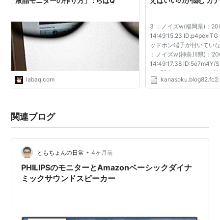
液晶モニターの作り方」 : らばQ
えばいいのか悩む カ
3 ：ノイズw(福岡県)：2009
14:49:15.23 ID:p4pe
ッドホン端子が付いていな
：ノイズw(神奈川県)：2009
14:49:17.38 ID:5e7m4
ズs(関東)：2009/10/02(金)
labaq.com
kanasoku.blog82.fc2
ID:VqQB0xEH プリンス
e(catv?)：2009/10/02(金) 
関連ブログ
•
ともちょんの日常
4ヶ月前
PHILIPSのモニターとAmazonベーシックダイナ
ミックサウンドスピーカー