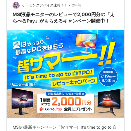
•
た。 ただ、普通にアクリルパネル+レーザー彫刻などを
ゲーミングデバイス速報！！
2年前
行っても、ここまでの光量を得ることは出来ませんでし
MSI液晶モニターのレビューで2,000円分の「え
た。 と…
らべるPay」がもらえるキャンペーン開催中！
MSIの最新キャンペーン「皆サマー!! It’s time to go to 自