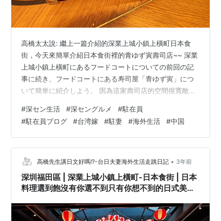
高橋太太說: 繼上一篇介紹的深業上城小鎮上橫町日本食
街，今天來簡單介紹日本食街裡的青ゆず寅壽司店~~ 深業
上城小鎮上橫町にあるフードコートについての前回の記
事に続き、フードコートにある寿司屋「青ゆず寅」につ
いて簡単に紹介しよう。 因為這家壽司店的空間很寬敞，
所以在美食街放眼望去很快就會發現它! この寿司店は広々
#
深セン生活
#
深セングルメ
#
駐在員
としているので、フードコートを見渡せばすぐに見つか
#
駐在員ブログ
#
台湾嫁
#
駐妻
#
海外生活
#
中国
るだろう！ 吧檯的座位前面佈滿了日本酒瓶的裝飾 氛圍感
直接拉到最高! カウンター席の正面には日本酒の瓶が飾ら
れています 雰囲気がそのまま出ていますね！ 我覺得窗戶
的設計讓整體空間看起來更加明亮舒適 加上是離峰時間來
•
高橋先生講日文好嗎!?-台日夫妻海外生活走跳日記
3年前
用餐，所以體驗感受上感覺…
深圳福田區 | 深業上城小鎮上橫町-日本食街 | 日本
料理選到飽沒有你選不到只有你想不到的日式美食
街@深セングルメ