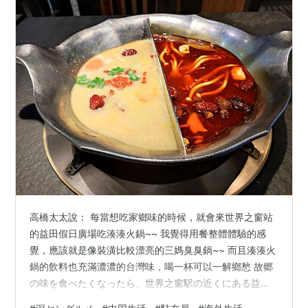
高橋太太說： 每當想吃家鄉味的時候，就會來世界之窗站
的益田假日廣場吃湊湊火鍋~~ 我覺得用餐整體體驗的感
覺，應該就是像裝潢比較漂亮的三媽臭臭鍋~~ 而且湊湊火
鍋的飲料也充滿濃濃的台灣味，喝一杯可以一解鄉愁 故郷
の味を食べたくなったら、世界之窗駅の近くにある益田
假日広場に来て、湊湊火鍋を食べます～～。 全体的な食