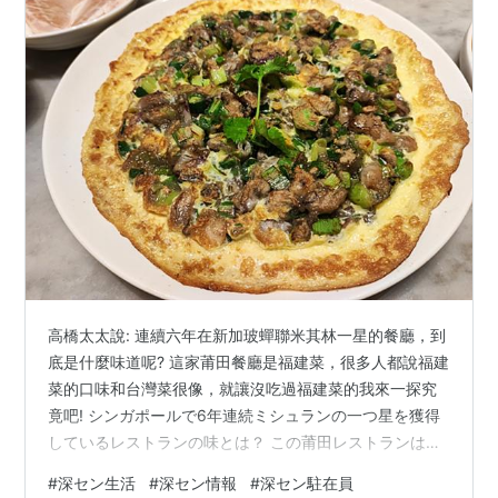
高橋太太說: 連續六年在新加玻蟬聯米其林一星的餐廳，到
底是什麼味道呢? 這家莆田餐廳是福建菜，很多人都說福建
菜的口味和台灣菜很像，就讓沒吃過福建菜的我來一探究
竟吧! シンガポールで6年連続ミシュランの一つ星を獲得
しているレストランの味とは？ この莆田レストランは、
多くの人が台湾料理によく似た味だと言う福建料理を提
#
深セン生活
#
深セン情報
#
深セン駐在員
供しています！ 莆田餐廳的門口有擺放可愛的透明椅，方