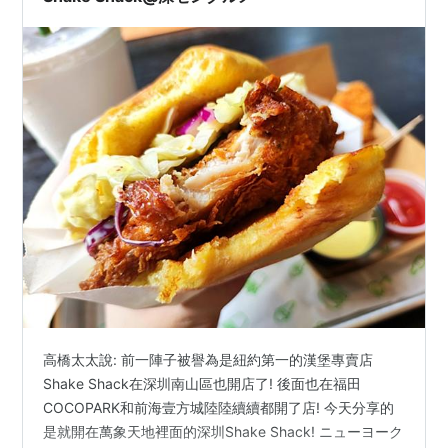
高橋太太說: 前一陣子被譽為是紐約第一的漢堡專賣店
Shake Shack在深圳南山區也開店了! 後面也在福田
COCOPARK和前海壹方城陸陸續續都開了店! 今天分享的
是就開在萬象天地裡面的深圳Shake Shack! ニューヨーク