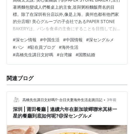
著將麵包變成人們餐桌上的主食,並與粥粉麵飯齊名的目
標。除了在深圳有分店以外,像是上海、廣州也都有他們家
的分店喔! 美心グループの子会社であるPAPER STONE
BAKERYは、パンを食卓の主食にすることを目指してお
り、お粥、麺、米と同じくらい有名である。深センのほ
#
深セン情報
#
中国生活
#
中国情報
#
深セングルメ
か、上海と広州にも支店もあります！ 這家位於萬象天地
#
パン
#
駐在員ブログ
#
海外生活
B1樓的PAPER STONE BAKERY,我覺得在深圳各家分店中,
#
高橋先生講日文好嗎
#
台湾嫁
#
国際結婚
算是空間比較小的!但是這家萬象天地的PAPER STONE是
科技園麵包甜點排行榜上有名的喔! 萬象天地の地下1階に
あるこのPAPER STO…
関連ブログ
•
高橋先生講日文好嗎!?-台日夫妻海外生活走跳日記
3年前
深圳 | 莆田餐廳 | 連續六年在新加玻蟬聯米其林一
星的餐廳到底如何呢?@深セングルメ