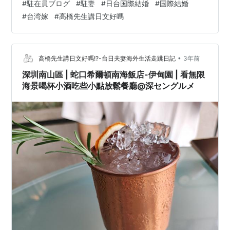
#
駐在員ブログ
#
駐妻
#
日台国際結婚
#
国際結婚
裡面的話，也可以直接搭這個手扶梯上去! 深業上城小鎮は
#
台湾嫁
#
高橋先生講日文好嗎
深業上城の3階にあり、中に入りたくなければ、このエス
カレーターで直接上がることもできます。 三樓除了日本
食街以外，也有書店、運動用品店和其他餐廳! 3階は日本
食フードコートだけでなく…
•
高橋先生講日文好嗎!?-台日夫妻海外生活走跳日記
3年前
深圳南山區 | 蛇口希爾頓南海飯店-伊甸園 | 看無限
海景喝杯小酒吃些小點放鬆餐廳@深セングルメ