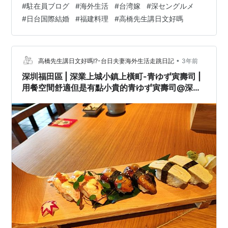
#
駐在員ブログ
#
海外生活
#
台湾嫁
#
深セングルメ
便等待的客人休息，店員也會很親切的詢問需不需要喝點
#
日台国際結婚
#
福建料理
#
高橋先生講日文好嗎
茶~~我覺得這樣的服務蠻貼心的! レストラン「莆田」の
入り口には、待っているゲストが休めるように、透明の
かわいい椅子が置かれている。スタッフはとても親切
で、お茶でもいかがですかと声をか…
•
高橋先生講日文好嗎!?-台日夫妻海外生活走跳日記
3年前
深圳福田區 | 深業上城小鎮上橫町-青ゆず寅壽司 |
用餐空間舒適但是有點小貴的青ゆず寅壽司@深セ
ングルメ