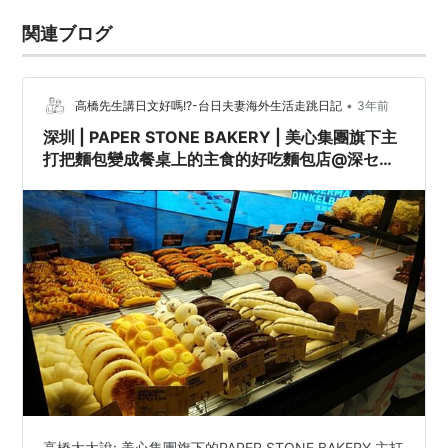
関連ブログ
•
高橋先生講日文好嗎!?-台日夫妻海外生活走跳日記
3年前
深圳 | PAPER STONE BAKERY | 美心集團旗下主
打把麵包變成餐桌上的主食的好吃麵包店@深セン
グルメ
高橋太太說: 美心集團旗下的PAPER STONE BAKERY,主打