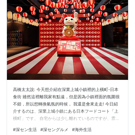
高橋太太說: 今天想介紹在深業上城小鎮裡的上橫町-日本
食街 雖然這裡離我家有點遠，但是因為小鎮裡面的氛圍很
不錯，所以想轉換氣氛的時候， 我還是會來走走! 今日紹
介するのは、深業上城小鎮にある日本フードコート「上
橫町」です。 自宅からは少し離れているのですが、雰囲
気の良い街なので、ちょっと気分を変えたい時はここに
#
深セン生活
#
深セングルメ
#
海外生活
来ます。 深業上城小鎮是是在深業上城的三樓，如果不逛