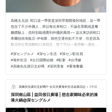
高橋太太說: 蛇口這一帶算是深圳早期開發的地區，這一帶
也住了不少外國人，所以每次來蛇口，不論在景觀或是餐
廳體驗上，也特別能感覺到外國的風情~~ 這次來訪的蛇口
希爾頓南海飯店-伊甸園，雖然交通有點不方便，但是因為
飯店的位置就離蛇口港很近，除了可以一邊用餐一邊欣賞
海景以外，來訪的客人也不算太多，所以整體的用餐體驗
#
深セングルメ
#
深セン生活
#
深セン駐在員
很不錯! 蛇口周辺は深センの初期開発地域とされ、外国人
#
海外生活
#
台日国際結婚
#
駐妻
#
台湾嫁
が多く住んでいるので、蛇口へ来るたびに、風景もレス
#
高橋先生講日文好嗎
#
深圳美食
#
看海餐廳
トランの体験も、外国の雰囲気を感じることができるん
ですよ～ 蛇口南海ヒルトンホテル-伊甸園へのアクセスは
少し不便だったが、蛇口港に近いため、海を眺めながら
食事が楽しめ、お客さんもそれほど…
•
高橋先生講日文好嗎!?-台日夫妻海外生活走跳日記
3年前
深圳南山區 | 益田假日廣場 | 想念家鄉味必來的湊
湊火鍋@深セングルメ