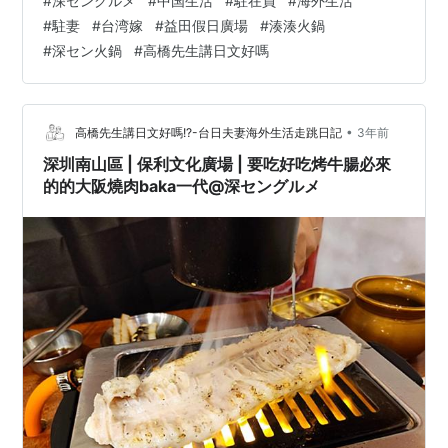
#
深セングルメ
#
中国生活
#
駐在員
#
海外生活
事の雰囲気は、美しく飾られた台湾の三媽臭臭鍋と同じ
#
駐妻
#
台湾嫁
#
益田假日廣場
#
湊湊火鍋
だと思います。 湊湊火鍋の飲み物も台湾の味なので、懐
#
深セン火鍋
#
高橋先生講日文好嗎
かしさを和らげる一杯が飲めますよ。 菜單的設計很繽紛
可愛，湊湊火鍋的價格大概是落在人民幣100多到200元。
也有搭配好喝的台式飲品~~蠻不錯的! メニューはとても
カラフルで可愛く、湊湊…
•
高橋先生講日文好嗎!?-台日夫妻海外生活走跳日記
3年前
深圳南山區 | 保利文化廣場 | 要吃好吃烤牛腸必來
的的大阪燒肉baka一代@深セングルメ