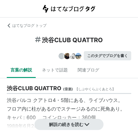
はてなブログ トップ
渋谷CLUB QUATTRO
このタグでブログを書く
言葉の解説
ネットで話題
関連ブログ
渋谷CLUB QUATTRO
(
音楽
)
【
しぶやくらぶくあとろ
】
渋谷パルコ
クアトロ4・5階
にある、
ライブハウス
。
フロア内に柱があるのでステージみるのに死角あり。
キャパ：600 コインロッカー：360個
解説の続きを読む
1988年6月28日、開場。