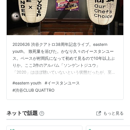
2020626 渋谷クアトロ38周年記念ライブ。eastern
youth。 致死量を浴びた。かなり久々のイースタンユー
ス。ベースが村岡氏になって初めて見るので10年以上ぶ
りか。ここ2作のアルバム「ソンゲントジユウ」
「2020」はほぼ聴いていないという状態だったが、至極
のセトリで致死量のイースタンユースを浴びることにな
#
eastern youth
#
イースタンユース
る。童謡として昇華されて欲しい「夏の日の午後」あの
#
渋谷CLUB QUATTRO
曲のもあればなあという心を見透かしてもらったと気持
ちに届く「青すぎる空」夏を感じるこの季節にぶち込ん
でくる「破戒無慙八月」ハイライトはド頭の一曲目「沸
ネットで話題
もっと見る
点36℃」の出だし。「後手にバタンとドアを閉めて～」
を「後手にバタンとドアを開け…