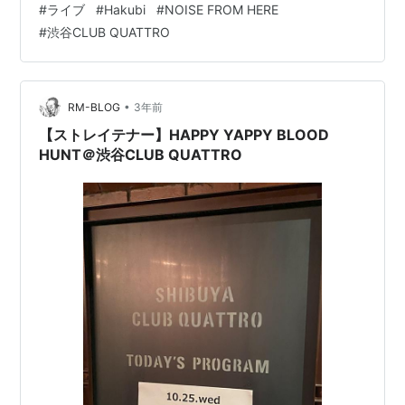
#
ライブ
#
Hakubi
#
NOISE FROM HERE
#
渋谷CLUB QUATTRO
•
RM-BLOG
3年前
【ストレイテナー】HAPPY YAPPY BLOOD
HUNT＠渋谷CLUB QUATTRO