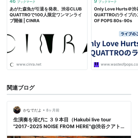
46
9
ブックマーク
ブックマーク
あがた森魚が引退を発表、渋谷CLUB
Only Love Hurts＠
QUATTROで100人限定ワンマンライ
QUATTROのライブのこ
ブ開催 | CINRA
OF POPS 80s-90s
www.cinra.net
www.wasteofpops.c
関連ブログ
•
かなでだよ
8ヶ月前
生演奏を浴びに ３９本目（Hakubi live tour
"2017-2025 NOISE FROM HERE"@渋谷クアト
ロ）