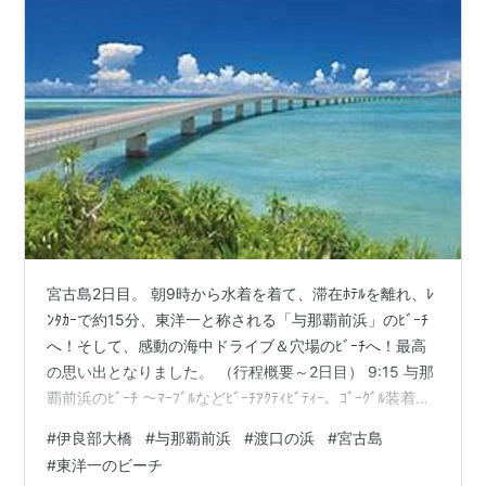
宮古島2日目。 朝9時から水着を着て、滞在ﾎﾃﾙを離れ、ﾚ
ﾝﾀｶｰで約15分、東洋一と称される「与那覇前浜」のﾋﾞｰﾁ
へ！そして、感動の海中ドライブ＆穴場のﾋﾞｰﾁへ！最高
の思い出となりました。 （行程概要～2日目） 9:15 与那
覇前浜のﾋﾞｰﾁ ～ﾏｰﾌﾞﾙなどﾋﾞｰﾁｱｸﾃｨﾋﾞﾃｨｰ、ｺﾞｰｸﾞﾙ装着で
海中お魚と対面 11:00 全長3540ｍの伊良部大橋を車でゆ
#
伊良部大橋
#
与那覇前浜
#
渡口の浜
#
宮古島
っくり渡る 12:00 ｶﾌｪでlunch後、穴場の「渡口の浜」で
#
東洋一のビーチ
波と戯れ 15:00 ﾎﾃﾙに戻り、ゆっくりﾊﾞｽﾀｲﾑ＆最終日ﾃﾞｨﾅ