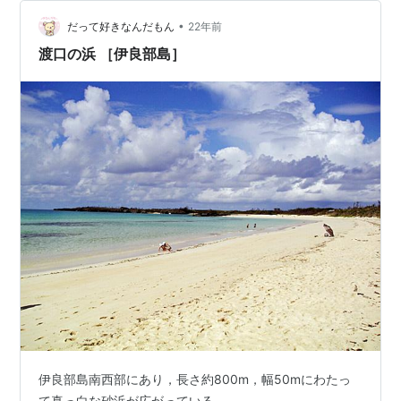
•
だって好きなんだもん
22年前
渡口の浜 ［伊良部島］
伊良部島南西部にあり，長さ約800m，幅50mにわたっ
て真っ白な砂浜が広がっている．