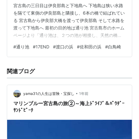
宮古島の三日目は伊良部島と下地島へ 下地島は狭い水路
を隔てて東側の伊良部島と隣接し、6本の橋で結ばれてい
る 宮古島から伊良部大橋を渡って伊良部島 そして水路を
渡って下地島へ 最初の目的地は通り池 宮古島市のホーム
ページより「通り池は、２つの池が相接し、天然の橋に
よって通じている。東北側が直径約55ｍで水深約25ｍ、
#
通り池
#
17END
#
渡口の浜
#
佐和田の浜
#
白鳥崎
南西側が直径約75ｍで水深は海側が約40ｍである。直径
約10ｍの海底洞穴で海と通じており、両池は潮の干満で
水深が変化する。」 通り池（海側） 通り池（陸側） 続
関連ブログ
いて人気のスポット 17ENDへ 17END(ワンセブンエンド)
は下地島の北端に位置する絶景スポット 17ENDの由来
は、下…
•
yama31の人生は冒険・宝探し
1年前
マリンブルー宮古島の旅②～海上ﾄﾞﾗｲﾌﾞ＆ﾊﾟｳﾀﾞｰ
ｻﾝﾄﾞﾋﾞｰﾁ