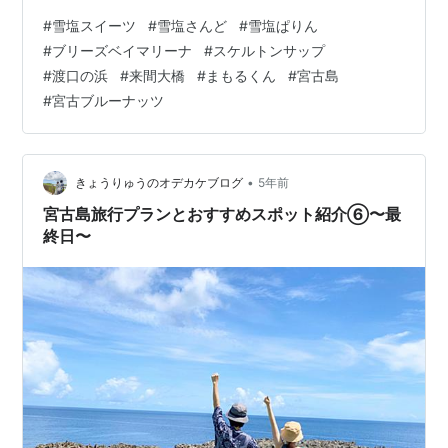
沖縄県宮古島滞在したホテルは宮古島南部…ameblo.jp ホ
#
雪塩スイーツ
#
雪塩さんど
#
雪塩ぱりん
テル「ブリーズベイマリーナ」 『【沖縄県宮古島】GW
#
ブリーズベイマリーナ
#
スケルトンサップ
家族旅行②インギャーマリンガーデンでサップに挑
#
渡口の浜
#
来間大橋
#
まもるくん
#
宮古島
戦！』お立ち寄りいただき、ありがとうございます！GW
#
宮古ブルーナッツ
中の沖縄宮古島旅行『【沖縄県宮古島】GW家族旅行
①HOTELブリーズベイマリーナ』お立ち寄りいただき、
ありがとう…ameblo…
•
きょうりゅうのオデカケブログ
5年前
宮古島旅行プランとおすすめスポット紹介⑥〜最
終日〜