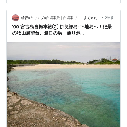
ｰに備える 19:00 ｼｷﾞﾗﾎﾃﾙ内のｲﾀﾘｱﾝ「ﾙﾅﾛｯｻ」でﾜｲﾝ飲みな
がら、絶…
•
輪行×キャンプ×自転車旅｜自転車でここまで来た！
2年前
'09 宮古島自転車旅② 伊良部島･下地島へ！絶景
の牧山展望台、渡口の浜、通り池…