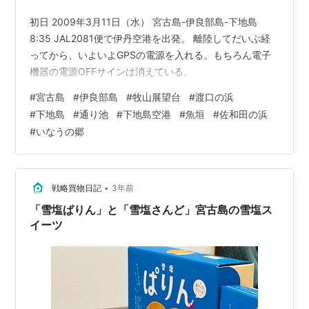
初日 2009年3月11日（水） 宮古島-伊良部島-下地島
8:35 JAL2081便で伊丹空港を出発。 離陸してだいぶ経
ってから、いよいよGPSの電源を入れる。もちろん電子
機器の電源OFFサインは消えている。
#
宮古島
#
伊良部島
#
牧山展望台
#
渡口の浜
#
下地島
#
通り池
#
下地島空港
#
魚垣
#
佐和田の浜
#
いなうの郷
•
戦略買物日記
3年前
「雪塩ぱりん」と「雪塩さんど」宮古島の雪塩ス
イーツ