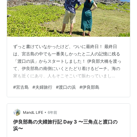
ずっと書けていなかったけど、ついに最終日！ 最終日
は、宮古島の中でも一番美しかったと二人の記憶に残る
「渡口の浜」からスタートしました！ 伊良部大橋を渡っ
て、伊良部島の南側にいくとたどり着けるビーチ。海の
家も近くにあり、人もそこそこいて賑わっていまし
た…！ おそらく地元の人に人気のスポットの様子。 パウ
#
宮古島
#
夫婦旅行
#
渡口の浜
#
伊良部島
ダーサンドの真っ白な砂浜が透明な水の中でおひさまに
あたってユラユラきらめいているのが綺麗で印象的でし
た。 そこから、伊良部島の観光地（通り池、牧山展望
•
台、シンビジ、フナウサギバナタ）をぐるっと回ったあ
MandL LIFE
6年前
と、最終日にして初めて海の幸を頂きにレストラン入江
伊良部島の夫婦旅行記 Day 3 〜三角点と渡口の
へ…！ south-island.jp 宮古島は…
浜〜