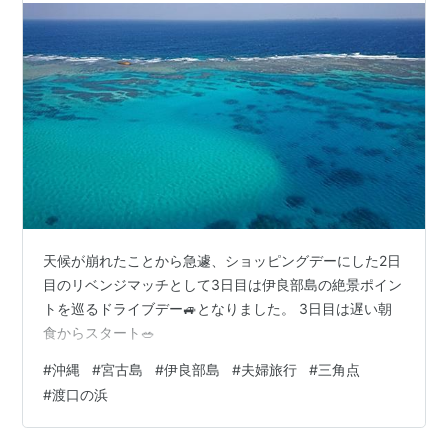
天候が崩れたことから急遽、ショッピングデーにした2日
目のリベンジマッチとして3日目は伊良部島の絶景ポイン
トを巡るドライブデー🚙となりました。 3日目は遅い朝
食からスタート🥗
#
沖縄
#
宮古島
#
伊良部島
#
夫婦旅行
#
三角点
#
渡口の浜