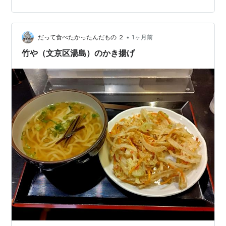
•
だって食べたかったんだもの ２
1ヶ月前
竹や（文京区湯島）のかき揚げ