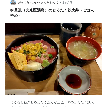
•
だって食べたかったんだもの ２
2ヶ月前
御旦孤（文京区湯島）のとろたく鉄火丼（ごはん
軽め）
まぐろとねぎとろとたくあんが三位一体のとろたく鉄火