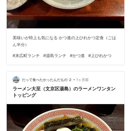
美味いが特上も気になる かつ進の上ひれかつ定食（ごは
ん半分）
#
末広町ランチ
#
湯島ランチ
#
かつ進
#
上ひれかつ
•
だって食べたかったんだもの ２
1ヶ月前
ラーメン大至（文京区湯島）のラーメンワンタン
トッピング