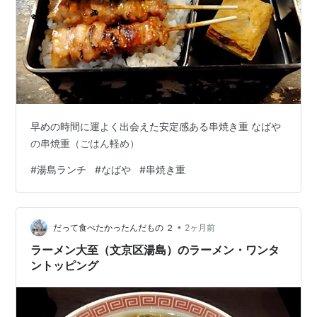
早めの時間に運よく出会えた安定感ある串焼き重 なばや
の串焼重（ごはん軽め）
#
湯島ランチ
#
なばや
#
串焼き重
•
だって食べたかったんだもの ２
2ヶ月前
ラーメン大至（文京区湯島）のラーメン・ワンタ
ントッピング