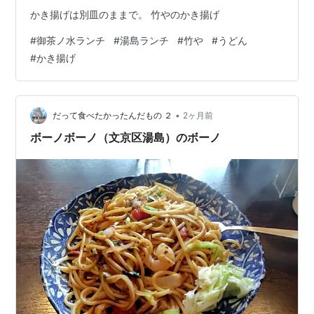
かき揚げは別皿のままで。 竹やのかき揚げ
#
御茶ノ水ランチ
#
湯島ランチ
#
竹や
#
うどん
#
かき揚げ
•
だって食べたかったんだもの ２
2ヶ月前
ボーノボーノ（文京区湯島）のボーノ