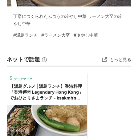
丁寧につくられたふつうの冷やし中華 ラーメン大至の冷
やし中華
#
湯島ランチ
#
ラーメン大至
#
冷やし中華
ネットで話題
もっと見る
5
ブックマーク
【湯島グルメ | 湯島ランチ】香港料理
「香港傳奇 Legendary Hong Kong」
でおひとりさまランチ - ksakmh’s
blog