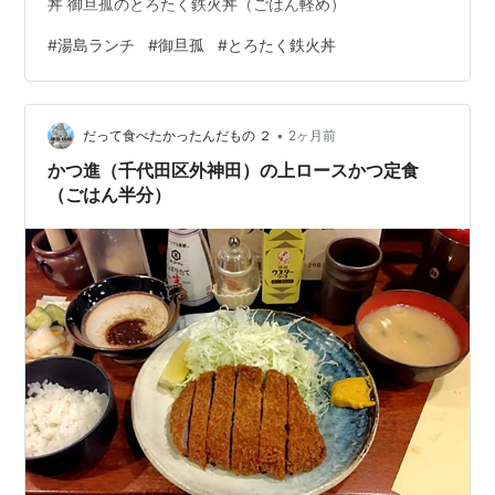
丼 御旦孤のとろたく鉄火丼（ごはん軽め）
#
湯島ランチ
#
御旦孤
#
とろたく鉄火丼
•
だって食べたかったんだもの ２
2ヶ月前
かつ進（千代田区外神田）の上ロースかつ定食
（ごはん半分）