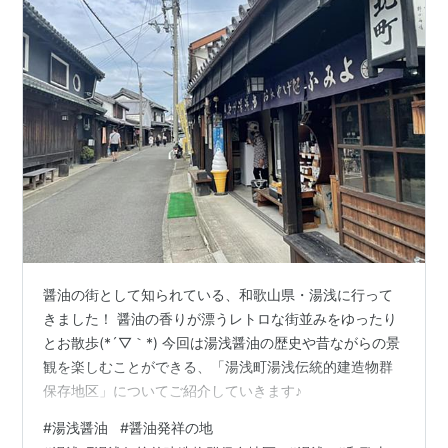
醤油の街として知られている、和歌山県・湯浅に行って
きました！ 醤油の香りが漂うレトロな街並みをゆったり
とお散歩(*´▽｀*) 今回は湯浅醤油の歴史や昔ながらの景
観を楽しむことができる、「湯浅町湯浅伝統的建造物群
保存地区」についてご紹介していきます♪
#
湯浅醤油
#
醤油発祥の地