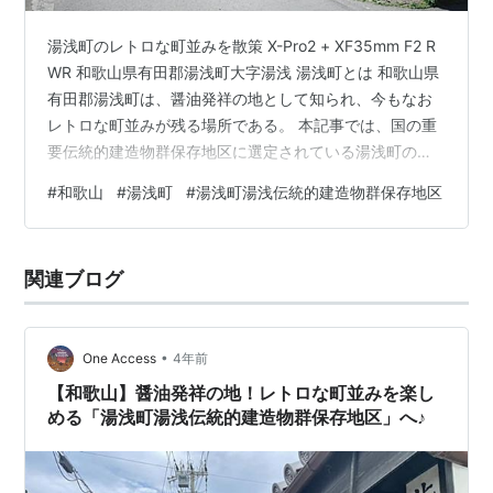
湯浅町のレトロな町並みを散策 X-Pro2 + XF35mm F2 R
WR 和歌山県有田郡湯浅町大字湯浅 湯浅町とは 和歌山県
有田郡湯浅町は、醤油発祥の地として知られ、今もなお
レトロな町並みが残る場所である。 本記事では、国の重
要伝統的建造物群保存地区に選定されている湯浅町の町
並みを、実際に歩いて撮影した写真とともに紹介しま
#
和歌山
#
湯浅町
#
湯浅町湯浅伝統的建造物群保存地区
す。 私も湯浅町が大好きで。他府県の方に和歌山観光の
おすすめは？っと聞かれたら真っ先に出てくるのが湯浅
町。 それぐらい私は湯浅町が大好きなのである。 とにか
関連ブログ
く観光地観光地していない感じ。 あと湯浅の方々の親切
な事。 気軽に声をかけてくれて、色々親切に教えてくれ
ます。 無料…
•
One Access
4年前
【和歌山】醤油発祥の地！レトロな町並みを楽し
める「湯浅町湯浅伝統的建造物群保存地区」へ♪