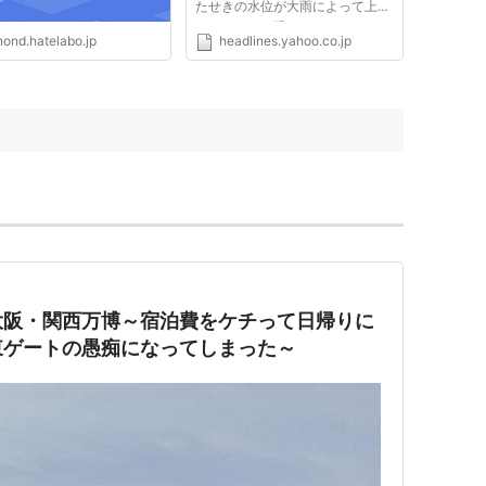
たせきの水位が大雨によって上昇
し、あふれる恐れがあるとして、
nond.hatelabo.jp
headlines.yahoo.co.jp
東電は16日、排水を行ったと発表
した。東電はセシウム濃度を測ら
ず排水しており、汚染水への懸念
が高まる中、批判を招く可能性...
大阪・関西万博～宿泊費をケチって日帰りに
東ゲートの愚痴になってしまった～