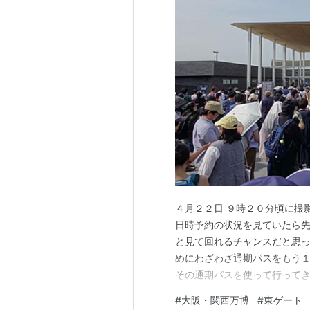
４月２２日 ９時２０分頃に撮
日時予約の状況を見ていたら
と見て回れるチャンスだと思
めにわざわざ通期パスをもう１
その通期パスを使って行ってき
宅から遠く離れた近鉄電車の
#
大阪・関西万博
#
東ゲート
払っての参加です。ところが