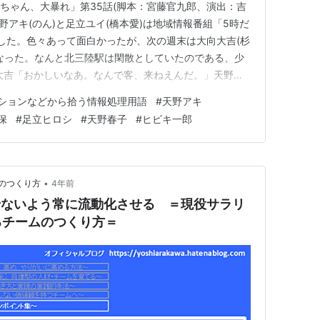
っちゃん、大暴れ」第35話(脚本：宮藤官九郎、演出：吉
まあ天野アキ(のん)と足立ユイ(橋本愛)は地域情報番組「5時だ
演した。色々あって面白かったが、次の週末は大向大吉(杉
なった。なんと北三陸駅は閑散としていたのである、少
大吉「おかしいなあ。なんで客、来ねえんだ。」天野春
観ていなかったんじゃないの。」 すると何故かその場にい
ションなどから拾う情報処理用語
#
天野アキ
相変わらず偉そうに指摘した。 ヒビキ一郎「どうやら逆効
保
#
足立ヒロシ
#
天野春子
#
ヒビキ一郎
•
ムのつくり方
4年前
させないよう常に流動化させる ＝現役サラリ
るチームのつくり方＝