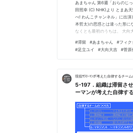
あまちゃん 第6週「おらのじ
田照幸 (C) NHK)より と
べ! わんこチャンネル」に出
本哲太)の思惑とは違った形に
なくとも最初のうちは。 大向
子「(新聞を読みながら)誰も
#
滞留
#
あまちゃん
#
フィク
たヒビキ一郎(村杉蝉之介)が
#
足立ユイ
#
大向大吉
#
菅原
果だったようですね。」…
現役ｻﾗﾘｰﾏﾝが考えた自律するチー
5-197．組織は滞留
ーマンが考えた自律す