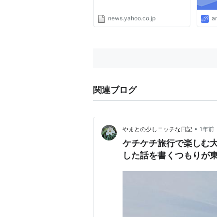
ュース
news.yahoo.co.jp
a
関連ブログ
•
やまとの少しニッチな日記
1年前
ケチケチ旅行で楽しむ
した話を書くつもりが