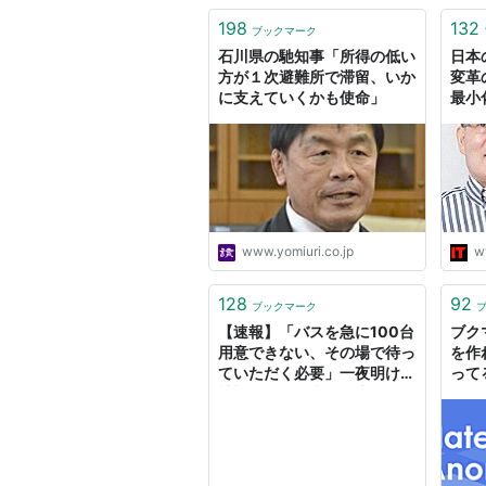
198
132
ブックマーク
石川県の馳知事「所得の低い
日本
方が１次避難所で滞留、いか
変革
に支えていくかも使命」
最小化
ITm
www.yomiuri.co.jp
w
128
92
ブックマーク
【速報】「バスを急に100台
ブク
用意できない、その場で待っ
を作
ていただく必要」一夜明け万
って
博協会が見解表明 大阪メト
ロ・中央線が一時運転見合わ
せ 約4000人が夢洲駅に滞
留「情報連携、改善を図る」
（読売テレビ） - Yahoo!ニ