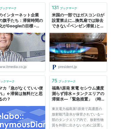
131
ブックマーク
ブックマーク
のインターネット企業
米国の一部ではガスコンロが
の旗手たち：滞留時間の
設置禁止に…換気扇では除去
がGoogleの目標 -
できない｢ベンゼン滞留｣とい
edia エンタープライズ
う健康リスク 白血病やリン
パ腫のリスクが増大する
ww.itmedia.co.jp
president.jp
75
ブックマーク
ブックマーク
マカ「急がなくていい便
福島1原発 東電 セシウム濃度
れ」←滞留は無料だと思
測らず排水＝タンクエリアの
るの？
滞留水―「緊急措置」 （時
事通信） - Yahoo!ニュース
東京電力福島第1原発で高濃度の
放射能汚染水が保管されている一
部のタンクエリア内で、放射性物
質を外部に出さないために設置し