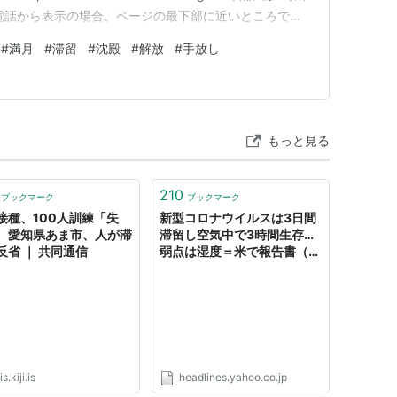
電話から表示の場合、ページの最下部に近いところで言
#
満月
#
滞留
#
沈殿
#
解放
#
手放し
もっと見る
210
ブックマーク
ブックマーク
接種、100人訓練「失
新型コロナウイルスは3日間
 愛知県あま市、人が滞
滞留し空気中で3時間生存…
反省 ｜ 共同通信
弱点は湿度＝米で報告書（日
刊ゲンダイDIGITAL） -
Yahoo!ニュース
is.kiji.is
headlines.yahoo.co.jp