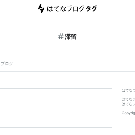
滞留
連ブログ
はてな
はてな
はてな
Copyrig