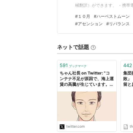
械翻訳）ができます。 ・携帯
語選択（コメントが…
#
１０月
#
ハーベストムーン
#
アセンション
#
リバランス
ネットで話題
591
442
ブックマーク
ちゃん社長 on Twitter: "コ
集団
ンテナ不足が原因で、海上運
敗」
賃の高騰が生じています。で
留と
はコンテナはどこに行ったん
でしょうか？今日は可能な限
り分かり易く説明したいと思
います。長文をご容赦下さ
い。よく「コンテナが中国や
北米に滞留しているので足り
ない」という意見を見ま…
twitter.com
th
https://t.co/tKlNtymi26"