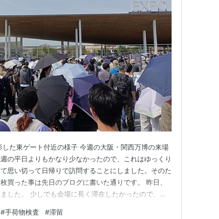
影した東ゲート付近の様子 今週の大阪・関西万博の来場
先週の平日よりもかなり少なかったので、これはゆっくり
って思い切って日帰りで訪問することにしました。そのた
枚買った事は先日のブログに書いた通りです。 昨日、
ました。 少しでも会場に長く滞在したかったので、自
幹線駅まで朝早くから車を走らせ、わざわざ駐車料金を支
#
手荷物検査
#
滞留
『先週よりも来場者が多いんじゃないの？』って思えるほ