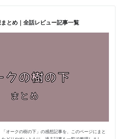
想まとめ｜全話レビュー記事一覧
 「オークの樹の下」の感想記事を、このページにまと
もたどりやすいように、過去記事を一覧で整理しまし