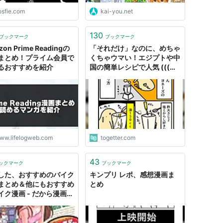
osfie.com
kai-you.net
130
ブックマーク
ブックマーク
on Prime Readingの
「それだけ」なのに、めちゃ
まとめ！プライム会員で
くちゃウマい！エジプトや中
るおすすめを紹介
国の簡単レシピで人気 (((は
げしい)))キーウィさんの漫
画まとめ
ww.lifelogweb.com
togetter.com
43
ックマーク
ブックマーク
した、おすすめのバイク
キンプリ レポ、感想漫画ま
まとめ＆他にもおすすめ
とめ
イク漫画 - だから漫画は
られない