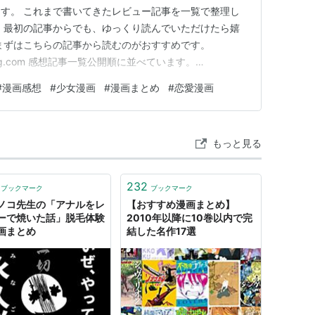
す。 これまで書いてきたレビュー記事を一覧で整理し
、最初の記事からでも、ゆっくり読んでいただけたら嬉
まずはこちらの記事から読むのがおすすめです。
tenablog.com 感想記事一覧公開順に並べています。
g.com gingerginger155-1.hatenablog.com
#
漫画感想
#
少女漫画
#
漫画まとめ
#
恋愛漫画
g.…
もっと見る
232
ブックマーク
ブックマーク
ノコ先生の「アナルをレ
【おすすめ漫画まとめ】
ーで焼いた話」脱毛体験
2010年以降に10巻以内で完
画まとめ
結した名作17選