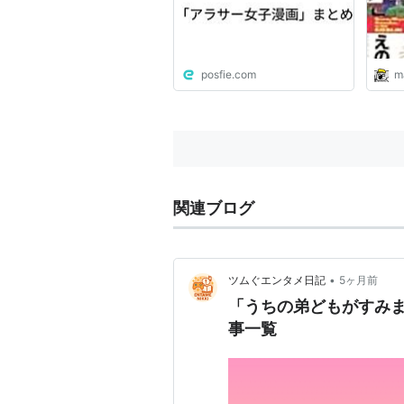
posfie.com
m
関連ブログ
•
ツムぐエンタメ日記
5ヶ月前
「うちの弟どもがすみ
事一覧