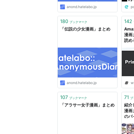
anond.hatelabo.jp
p
180
142
ブックマーク
「伝説の少女漫画」まとめ
Amaz
漫画
読め
anond.hatelabo.jp
w
107
71
ブックマーク
ブ
「アラサー女子漫画」まとめ
紹介
漫画
のバ
やめ