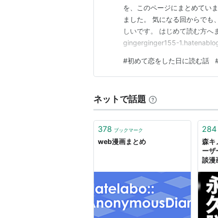
を、このページにまとめていま
ました。 気になる回からでも
しいです。 はじめて読む方へ
gingerginger155-1.ha
gingerginger155-1.hatenablo
#
初めて恋をした日に読む話
gingerginger155-1.hatenablo
ネットで話題
378
284
ブックマーク
web漫画まとめ
森キ
ーザ
談漫