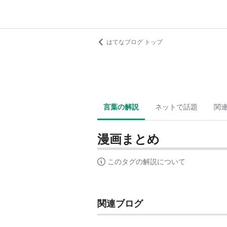
はてなブログ トップ
言葉の解説
ネットで話題
関
漫画まとめ
このタグの解説について
関連ブログ