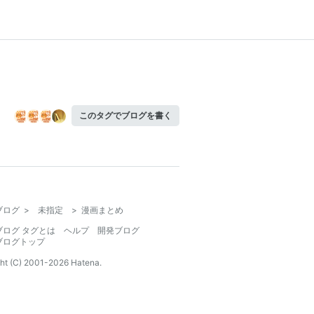
このタグでブログを書く
ブログ
>
未指定
>
漫画まとめ
ブログ タグとは
ヘルプ
開発ブログ
ブログトップ
ht (C) 2001-
2026
Hatena.