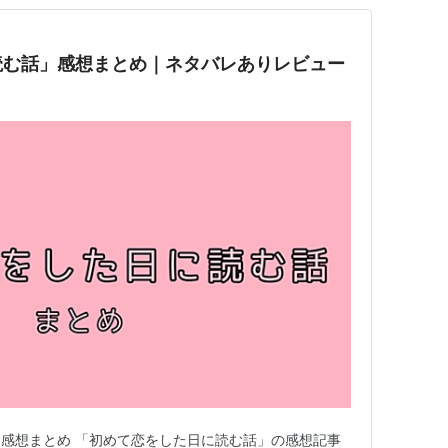
読む話」感想まとめ｜ネタバレありレビュー
感想まとめ 「初めて恋をした日に読む話」の感想記事