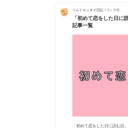
•
ツムぐエンタメ日記
5ヶ月前
「初めて恋をした日に
記事一覧
「初めて恋をした日に読む話」