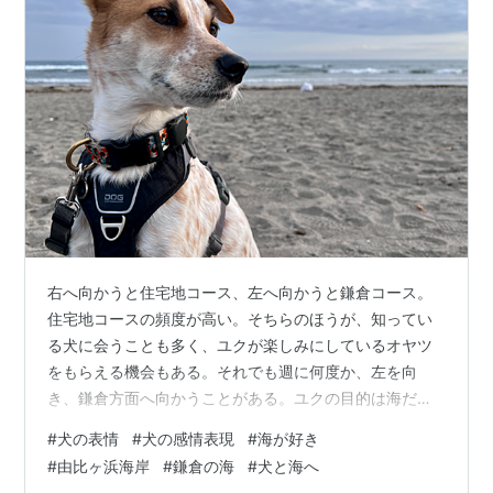
右へ向かうと住宅地コース、左へ向かうと鎌倉コース。
住宅地コースの頻度が高い。そちらのほうが、知ってい
る犬に会うことも多く、ユクが楽しみにしているオヤツ
をもらえる機会もある。それでも週に何度か、左を向
き、鎌倉方面へ向かうことがある。ユクの目的は海だ。
宮古島出身、海が大好きな犬の肖像。 由比ヶ浜までは片
#
犬の表情
#
犬の感情表現
#
海が好き
道一時間くらいはかかる。八幡宮で折り返せば一時間で
#
由比ヶ浜海岸
#
鎌倉の海
#
犬と海へ
帰ってくることができる。ユクを連れて私一人で鎌倉方