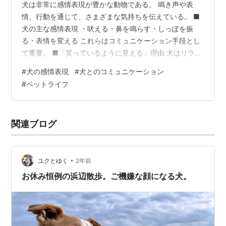
犬は非常に感情表現が豊かな動物である。 鳴き声や表
情、行動を通じて、さまざまな気持ちを伝えている。 ■
犬の主な感情表現 ・吠える・鼻を鳴らす・しっぽを振
る・表情を変える これらはコミュニケーション手段とし
て重要。 ■「笑っているように見える」理由 犬はリラッ
クスしている時、 ・口元がゆるむ・目が細くなる ことが
#
犬の感情表現
#
犬とのコミュニケーション
ある。 人には「笑顔」のように見える場合が多い。 ■鳴
#
ペットライフ
くことは悪いこと？ 鳴き声には、 ・要求・不安・喜び
など複数の意味がある。 単純に「問題行動」と決めつけ
ず、状況を観察することが大切。 ■感情を受け止める重
関連ブログ
要性 犬は飼い主との関係性の中で安心感を得ている。 感
情表現を理解しようとす…
•
ユクとゆく
2年前
お休み恒例の浜辺散歩。ご機嫌な顔になる犬。