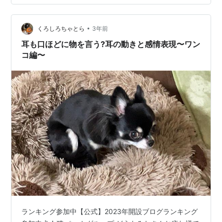
面へ行く場合は大体この折り返しコースとなる。犬も
渋々付いてはくるが、若宮大路を北上する間、何度も足
を止め、振り返る動作をする。あっち海なんだけどな、
•
くろしろちゃとら
3年前
とアピールしているように見える。分かってはいるけ
耳も口ほどに物を言う?耳の動きと感情表現〜ワン
ど…
コ編〜
ランキング参加中【公式】2023年開設ブログランキング