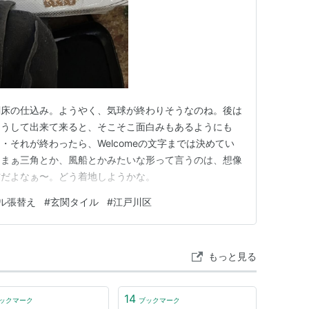
関床の仕込み。ようやく、気球が終わりそうなのね。後は
こうして出来て来ると、そこそこ面白みもあるようにも
・それが終わったら、Welcomeの文字までは決めてい
。まぁ三角とか、風船とかみたいな形って言うのは、想像
方だよなぁ〜。どう着地しようかな。
ル張替え
#
玄関タイル
#
江戸川区
もっと見る
14
ックマーク
ブックマーク