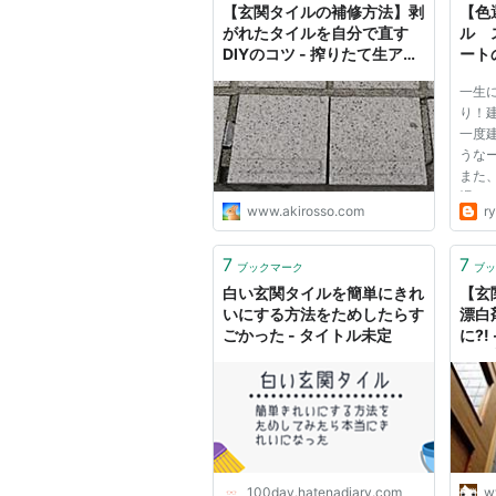
【玄関タイルの補修方法】剥
【色
がれたタイルを自分で直す
ル 
DIYのコツ - 搾りたて生アキ
ート
ロッソ
一生
り！
一度
うな
また
裸々
www.akirosso.com
r
な家
に入
ても
7
7
ブックマーク
ブッ
白い玄関タイルを簡単にきれ
【玄
いにする方法をためしたらす
漂白
ごかった - タイトル未定
に?
フと
100day.hatenadiary.com
w