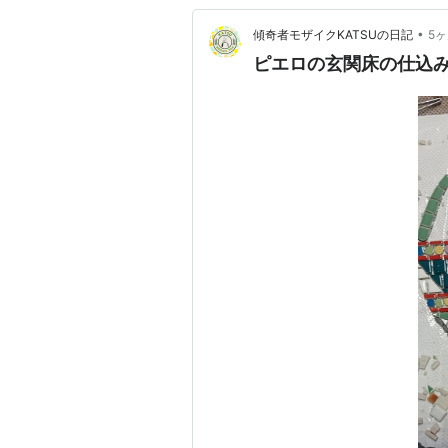
•
傾奇者モザイクKATSUの日記
5
ピエロの玄関床の仕込