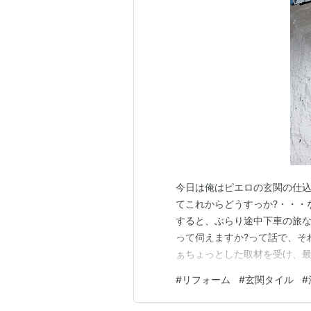
今日は俺はピエロの玄関の仕
てこれからどうすっか?・・・
すると、ぶらり途中下車の旅
って伺えますか?って話で、そ
ぁちょっとした取材を受け、最
回目なのね・・・ぶらりの話っ
#
リフォーム
#
玄関タイル
#
の時、そこからじゃぶらりじ
1回は何だったけなぁ・・・っ