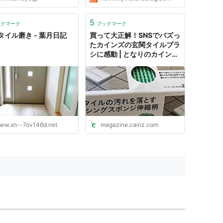
5
ックマーク
ブックマーク
タイル磨き - 葉月日記
買って大正解！SNSでバズっ
たカインズの玄関タイルブラ
シに感動 | となりのカインズ
さん
ww.xn--7ov146d.net
magazine.cainz.com