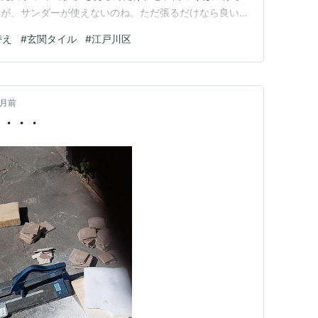
るが、サンダーが使えないのね。ただ張るだけなら良いん
ワードなのか 単なるデザインの問題なのか?なんだけれ
替え
#
玄関タイル
#
江戸川区
言った時に、普通は設計士が下絵を描くのね。設計図を
平米数を拾って 材料を揃え…
ヶ月前
と・・・