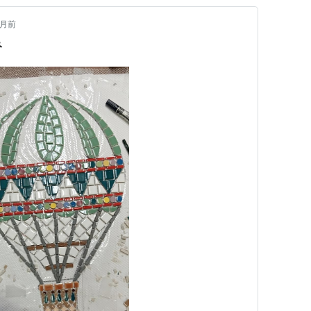
ヶ月前
み