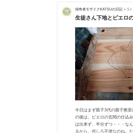
•
傾奇者モザイクKATSUの日記
5
生徒さん下地とピエロ
今日はまず親子3代の親子教室
の後は、ピエロの玄関の仕込み
は出来ず、半分ずつ・・・な
るから、何しろ不便なのね。た