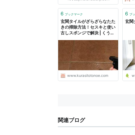
6
6
ブックマーク
ブ
玄関タイルがざらざらなたた
玄関
きの掃除方法！セスキと使い
古しスポンジで解決 | くうか
んしんぷるライフ
www.kurasitotonoe.com
w
関連ブログ