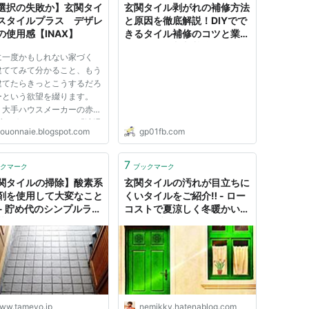
選択の失敗か】玄関タイ
玄関タイル剥がれの補修方法
スタイルプラス デザレ
と原因を徹底解説！DIYでで
の使用感【INAX】
きるタイル補修のコツと業者
に依頼する判断基準
に一度かもしれない家づく
建ててみて分かること、もう
建てたらきっとこうするだろ
ーという欲望を綴ります。
、大手ハウスメーカーの赤
ブログはありますが、『涼温
youonnaie.blogspot.com
gp01fb.com
』はなかったので、もし候補
っている人がいれば参考にし
らえればと思ってます。
7
クマーク
ブックマーク
関タイルの掃除】酸素系
玄関タイルの汚れが目立ちに
剤を使用して大変なこと
くいタイルをご紹介‼️ - ロー
! - 貯め代のシンプルライ
コストで夏涼しく冬暖かい家
暮らしのヒント
づくりブログ
ww.tameyo.jp
nemikky.hatenablog.com