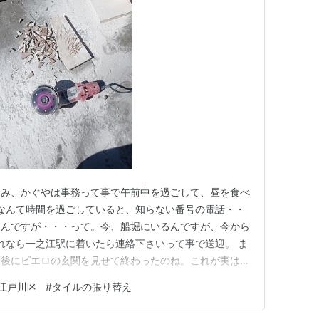
込み、かぐやは事務って事で午前中を過ごして、昼を食べ
なんて時間を過ごしていると、知らない番号の電話・・
なんですが・・・って。今、船堀にいるんですが、今から
れなら一之江駅に着いたら連絡下さいって事で送迎。 ま
後にピエロの玄関を見せて終わったのね。これが実は3
て。昔、南行徳だった時に、JR市川駅で・・・って 話
江戸川区
#
タイルの張り替え
ゃ無くて、アスリートになっちゃうって事で流れたり、後
て位の話で、覚えが余…