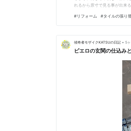
れるから原寸で見る事が出来
だけどね。後は何しろ手狭って
#
リフォーム
#
タイルの張り
ど、本来モザイクをするって
ね。それをモザイクする人が、
•
傾奇者モザイクKATSUの日記
5
ピエロの玄関の仕込み