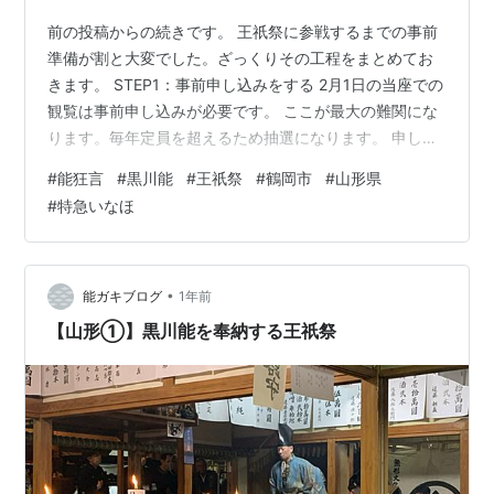
前の投稿からの続きです。 王祇祭に参戦するまでの事前
準備が割と大変でした。ざっくりその工程をまとめてお
きます。 STEP1：事前申し込みをする 2月1日の当座での
観覧は事前申し込みが必要です。 ここが最大の難関にな
ります。毎年定員を超えるため抽選になります。 申し込
み方法 黒川能保存会HP「演能予定表」を確認 受付期間
#
能狂言
#
黒川能
#
王祇祭
#
鶴岡市
#
山形県
前年の8月1日〜11月30日 ちなみに2月2日の春日神社で
#
特急いなほ
の観覧は事前申し込み不要です。 STEP2：抽選結果と書
類が届く めでたく当選すると12月中にA4サイズの書類が
入った封書が届きます。 参戦の意思を固めたら、期限（1
月中旬頃）までに以下を済ませます。 封書に同封された
•
能ガキブログ
1年前
観…
【山形①】黒川能を奉納する王祇祭