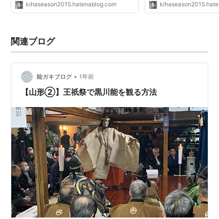
kihaseason2015.hatenablog.com
kihaseason2015.hat
慈しむ旅ブログ (今日は何の日＆ハッ
(今日は何の日＆ハッ
ピートーク)
関連ブログ
•
能ガキブログ
1年前
【山形②】王祇祭で黒川能を観る方法