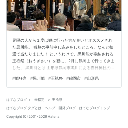
界隈の人から１度は観に行った方が良いとオススメされ
た黒川能。 観覧の事前申し込みをしたところ、なんと抽
選で当たりました！ というわけで、黒川能が奉納される
王祇祭（おうぎさい）を観に、2月に鶴岡まで行ってきま
した。 黒川能とは 山形県鶴岡市黒川にある春日神社の
「神事能」として、農民たち（氏子）によって500年も
#
能狂言
#
黒川能
#
王祇祭
#
鶴岡市
#
山形県
の間、独自に発展し伝承されてきた民俗芸能です。 特徴
としては大きく３点あります。 観阿弥・世阿弥時代の能
楽を色濃く残す 能楽五流派（観世流・宝生流・金春流・
はてなブログ
>
未指定
>
王祇祭
金剛流・喜多流）には属さず独自の伝承を続けてきた 能
はてなブログ タグとは
ヘルプ
開発ブログ
はてなブログトップ
楽五流派ではもう演じられることのない演目や古い様式
などが数多く残っている 昔ながら…
Copyright (C) 2001-
2026
Hatena.