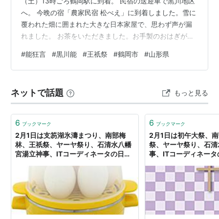
（土）13時ごろ鶴岡駅に到着。 民宿の送迎車で黒川地区
へ。 今晩の宿「農家民宿 松べえ」に到着しました。雪に
覆われた畑に囲まれた大きな日本家屋で、思わず声が漏
れました。 お茶をいただきました。お手製のおはぎが美
味しくて、身体に沁みます。 王祇会館で受付 15時までに
#
能狂言
#
黒川能
#
王祇祭
#
鶴岡市
#
山形県
王祇会館で受付をします。 受付を済ませると、その場で
盃に入ったお酒と凍み豆腐（しみどうふ）が振る舞われ
ました。 凍み豆腐（しみどうふ）とは 杉串に刺した豆腐
ネットで話題
もっと見る
を大きな炉で焼いてから一度雪で冷したもので、この地
方の伝統料理です。 1月中旬から、各座の当屋の親戚や地
域の人たちが集まって…
6
6
ブックマーク
ブックマーク
2月1日は支笏湖氷濤まつり、南部梅
2月1日は初午大祭、
林、王祇祭、ヤーヤ祭り、石清水八幡
祭、ヤーヤ祭り、石清
宮湯立神事、ITコーディネータの日、
事、ITコーディネー
ゆでたまごの日、かに看板の日、ギョ
ごの日、かに看板の日
ーザの日、二月礼者、重ね正月、２分
日、二月礼者、重ね正
の１成人式の日、琉球王国建国記念の
人式の日、琉球王国建
日、仙台市天文台の日、フレイルの
台市天文台の日、フレ
日、ケンハモ「メロディオン」の日、
ハモ「メロディオン」
ニオイの日、LG21の日、テレビ放送
日、LG21の日、テレ
記念日、仏滅等の日 - 風に吹かれ時を
等の日 - 風に吹かれ