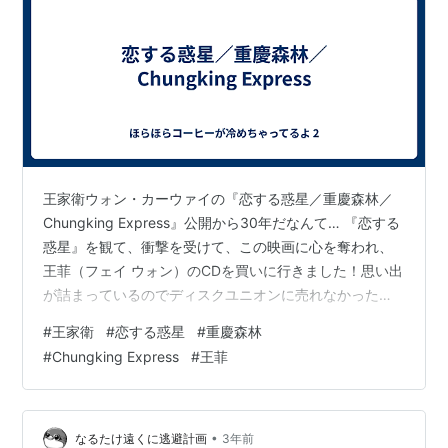
王家衛ウォン・カーウァイの『恋する惑星／重慶森林／
Chungking Express』公開から30年だなんて… 『恋する
惑星』を観て、衝撃を受けて、この映画に心を奪われ、
王菲（フェイ ウォン）のCDを買いに行きました！思い出
が詰まっているのでディスクユニオンに売れなかった。
と思ったんだけど、見つからない😳 売っちゃった？ 王菲
#
王家衛
#
恋する惑星
#
重慶森林
Faye Wong -《夢中人》(Official Music Video) [HD]
#
Chungking Express
#
王菲
youtu.be
•
なるたけ遠くに逃避計画
3年前