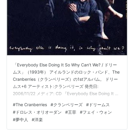
「Everybody Else Doing It So Why Can’t We? / ドリー
ムス」（1993年） アイルランドのロック・バンド、The
Cranberries（クランベリーズ）の1stアルバム。 ドリー
ムス+6 アーティスト:クランベリーズ 発売日:
2006/11/22 メディア: CD 『Everybody Else Doing It So
Why Can’t We? / ドリームス』 （The Complete
#
The Cranberries
#
クランベリーズ
#
ドリームス
Sessions 1991-1993） オリジナル盤発売日：1993年3
#
ドロレス・オリオーダン
#
王菲
#
フェイ・ウォン
月 Original Complete 1993 album01. I Still Do…
#
夢中人
#
洋楽