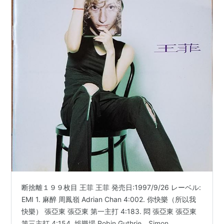
断捨離１９９枚目 王菲 王菲 発売日:1997/9/26 レーベル:
EMI 1. 麻醉 周鳳嶺 Adrian Chan 4:002. 你快樂（所以我
快樂） 張亞東 張亞東 第一主打 4:183. 悶 張亞東 張亞東
第三主打 4:154. 娛樂場 Robin Guthrie、Simon