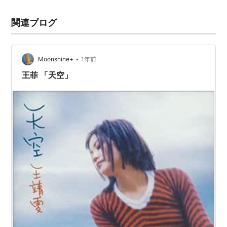
関連ブログ
•
Moonshine+
1年前
王菲 「天空」