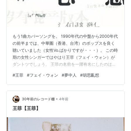
もう1曲カバーソングを。 1990年代の中盤から2000年代
の前半までは、中華圏（香港、台湾）のポップスを良く
聴いていました（女性Vo.ばかりですが・・・）。 この時
期の女性シンガーではやはり王菲（フェイ・ウォン）が
ダントツでしょう。 王菲の名前を一躍有名にしたのは、
1994年の香港映画「恋する惑星（ChungKing
#
王菲
#
フェイ・ウォン
#
夢中人
#
胡思亂想
Express）」への出演とその挿入曲「夢中人」だと思いま
す。 この曲は、アイルランドのロックバンド
Cranberriesのシングルヒット曲「Dreams」のカバー。
•
演奏はオリジナルに忠実で、歌い方もオリジナルを踏襲
30年前のレコード棚
4年前
した形になっています（この曲独特のスキャットも再
王菲【王菲】
現）。この頃…