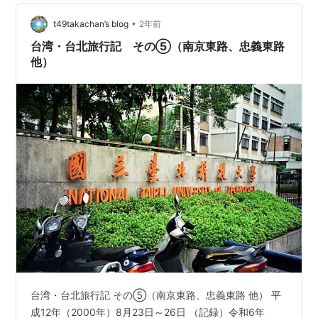
•
t49takachan’s blog
2年前
台湾・台北旅行記 その⑤（南京東路、忠義東路
他）
台湾・台北旅行記 その⑤（南京東路、忠義東路 他） 平
成12年（2000年）8月23日～26日 （記録）令和6年