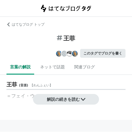
はてなブログ トップ
王菲
このタグでブログを書く
言葉の解説
ネットで話題
関連ブログ
王菲
(
音楽
)
【
わんふぇい
】
＝フェイ・ウォン
解説の続きを読む