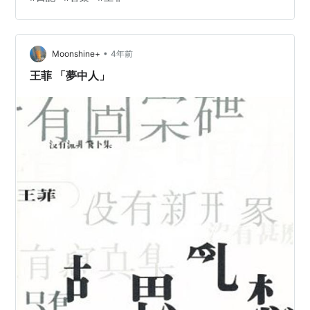
す。ぴんくさんも自分の発想のヤバさに思わず笑ってし
まっていて、こちらもつられてしまいますね。急な
INORANで爆笑してしまいました。 - - - - - キ リ ト…
•
Moonshine+
4年前
王菲 「夢中人」