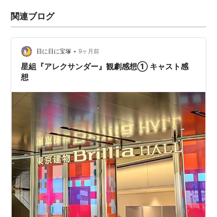
関連ブログ
•
日に日に宝塚
9ヶ月前
星組『アレクサンダー』観劇感想① キャスト感
想