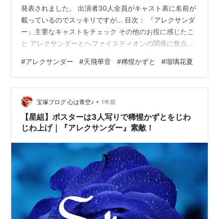
発表されました。 出演者30人全員がキャスト表に名前が
載っているのでスッキリですが… 目次： 『アレクサンダ
ー』主要なキャストをチェック その他のお役に感じたこ
と アレクサンダーとヘファイスティオンの関係に焦点？
誰もが知る東方遠征で大帝国を築いたアレクサンダー大
#
アレクサンダー
#
天飛華音
#
稀惺かずと
#
瑠璃花夏
王の生涯 『アレクサンダー』主要なキャストをチェック
『アレクサンダー大王 -天上の王国-』のWikipediaに登場
しているキャストは、宝塚歌劇公式HPのキャスト30人の
•
半分の15キャストです。 Wikipediaに載っていたキャス
宝塚ブログ 心は青空♪
1年前
トは アレクサンダー① 天飛華音 アレクサンダーの父…
【星組】ポスターは3人写りで稀惺かずとをじわ
じわ上げ｜『アレクサンダー』素敵！