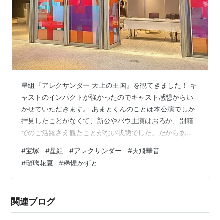
星組『アレクサンダー 天上の王国』を観てきました！ キ
ャストのインパクトが強かったのでキャスト感想からい
かせていただきます。 あまとくんのことは本公演でしか
拝見したことがなくて、新公やバウ主演はおろか、別箱
でのご活躍さえ観たことがない状態でした。だからあま
とくんの本領にはこのたび初めて触れたという感じだっ
#
宝塚
#
星組
#
アレクサンダー
#
天飛華音
たのですが……
#
瑠璃花夏
#
稀惺かずと
関連ブログ