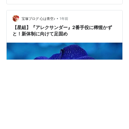
楽しみです。応援しています！ 前置きが長くなりまし
て、本題に入らさせていただきます。 先日、ライブビュ
ーイングで「阿修羅城の瞳」宝塚千秋楽を観ました。 コ
•
宝塚ブログ 心は青空♪
1年前
ミカルとシリアスが上手く同居して…
【星組】『アレクサンダー』2番手役に稀惺かず
と！新体制に向けて足固め