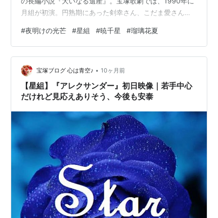
の長編小説『大いなる遺産』。宝塚歌劇では、1990年に
月組が初演。円熟期にあった剣幸さん、こだま愛さんの
コンビで好評を博します。 参照先 原作：『大いなる遺産
#
夜明けの光芒
#
星組
#
暁千星
#
瑠璃花夏
(ウィキペディア)』 月組初演：大いなる遺産 (宝塚歌劇) -
Wikipedia 孤児からジェントルマンへ 今回、星組で『夜
明けの光芒』として再演しました。主演は暁千星さん、
•
ヒロイン役は瑠璃花夏さんです。 脚色・演出は宝塚歌劇
宝塚ブログ 心は青空♪
10ヶ月前
団座付き作家が担当し、物語の大筋は…
【星組】『アレクサンダー』初日映像｜若手中心
だけれど見応えありそう、今後も安泰