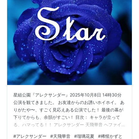
星組公園『アレクサンダー』2025年10月8日 14時30分
公演を観てきました。 お友達からのお誘いホイホイ。 あ
りがたや〜、すごく見応えある公演でした！ 最後の幕が
下りてからも、余韻がすごい！ 目次： キャラが立って
る、ハマってる！！ アレクサンダー 天飛華音 ヘファイ
スティオン 稀惺かずと サーヌ 瑠璃花夏 フィリッポス
#
アレクサンダー
#
天飛華音
#
瑠璃花夏
#
稀惺かずと