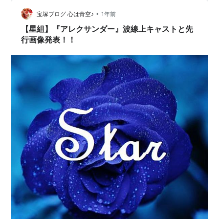
インの瑠璃花夏ちゃんと、2番手役の稀惺かずとくんも入
ってました。 るりはなちゃん、つんつん（稀惺かず
•
宝塚ブログ 心は青空♪
1年前
と）、おめでとうござい…
【星組】『アレクサンダー』波線上キャストと先
行画像発表！！