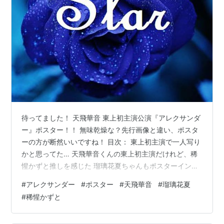
待ってました！ 天飛華音 東上初主演公演『アレクサンダ
ー』ポスター！！ 無味乾燥な？先行画像と違い、ポスタ
ーの方が断然いいですね！ 目次： 東上初主演で一人写り
かと思ってた… 天飛華音くんの東上初主演だけれど、稀
惺かずと推しを感じた 瑠璃花夏ちゃんもポスターイン！
かのんくんは先行画像より断然よくなってる！ 東上初主
#
アレクサンダー
#
ポスター
#
天飛華音
#
瑠璃花夏
演で一人写りかと思ってた… ポスター、3人写り！！ ち
#
稀惺かずと
ょっとびっくり。 かのんくん（天飛華音）の東上初主演
だからひとり写りだと思ってたんです。 そしたら！ ヒロ