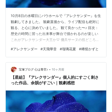
10月8日の水曜日にバウホールで『アレクサンダー』を生
観劇してきました。 観劇直後から、ライブ配信も絶対に
観る、と心に決めていました。 観て良かった〜♪ 目次：
歴史の時間に習った出来事が舞台で描かれるのが楽しい
これがアレクサンダー大王か💡 傭兵サーヌの役どころが
興味深い ヘファイスティオンの人生について考えてしま
#
アレクサンダー
#
天飛華音
#
瑠璃花夏
#
稀惺かずと
う程に魅入られた Brave Heartとフィナーレ 個人的に、
歴史ものが好きなんだな、と、この頃ようやく自覚がで
きました。 ⚠️ 以下、ネタバレあります、ご注意くださ
•
い。（自分用の記録も兼ねてます 歴史の時間に習った出
宝塚ブログ 心は青空♪
10ヶ月前
来事が舞台で描かれるのが楽しい 写真でしか、銅像でし
【星組】『アレクサンダー』個人的にすごく刺さ
か観たこと…
った作品、余韻がすごい｜観劇感想