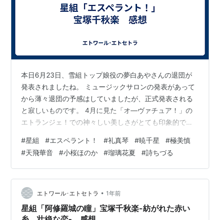
本日6月23日、雪組トップ娘役の夢白あやさんの退団が
発表されましたね。 ミュージックサロンの発表があって
から薄々退団の予感はしていましたが、正式発表される
と寂しいものです。 4月に見た「オ―ヴァチュア！」の
エトランジェ！での神々しい美しさがとても印象的でし
た。初めて、夢白さんを観た「BONNIE&CLYDE」もかっ
#
星組
#
エスペラント！
#
礼真琴
#
暁千星
#
極美慎
こよくて衣装と髪型がお似合いでした。 退団は本当に悲
#
天飛華音
#
小桜ほのか
#
瑠璃花夏
#
詩ちづる
しいですが、これからも応援していきたいと思います。
本当に退団公演楽しみです。 先日、ライブビューイング
で「エスペラント！」宝塚千秋楽を観てきました。 生田
先生の「シルクロード*1」が大好きだったので、期待値
•
エトワール･エトセトラ
1年前
は大きかったのですが、期…
星組「阿修羅城の瞳」宝塚千秋楽-紡がれた赤い
糸、壮絶な恋- 感想