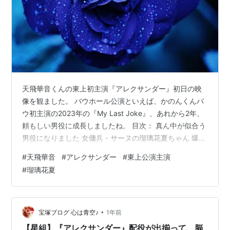
天飛華音くんの東上初主演『アレクサンダー』初日の映
像を観ました。 バウホール公演といえば、かのんくんバ
ウ初主演の2023年の『My Last Joke』、あれから2年、
頼もしい男役に成長しましたね。 目次： 真ん中が似合う
男役になりました 女傭兵・サーヌの瑠璃花夏ちゃん 爆あ
げ？フェファイスティオンの稀惺かずとくん 男役の剣舞
#
天飛華音
#
アレクサンダー
#
東上公演主演
もフィナーレも！ダンスが素敵 不穏なフィリッポス王の
#
瑠璃花夏
結婚 若手が元気で頼もしい 真ん中が似合う男役になりま
した 前トップ・礼真琴さん在団中にすでに3番手羽根を
背負ったかのんくん。 序列は礼真琴、暁千星、極美慎、
天飛華音…でしたが極美慎くんと同じ3番手羽根を、『エ
•
宝塚ブログ 心は青空♪
1年前
スペラント…
【星組】『アレクサンダー』配役が出揃って、脳