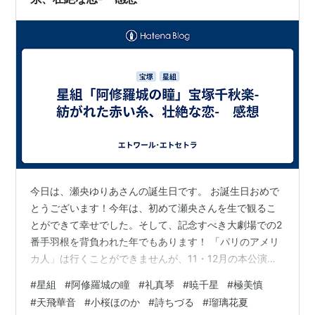
今日は、瀬央ゆりあさんの誕生日です。 お誕生日おめで
とうございます！今年は、初めて瀬央さんを生で観るこ
とができて幸せでした。そして、記念すべき大劇場での2
番手羽根を背負われた年でもあります！ 「パリのアメリ
カ人」は行くことができませんが、11・12月の本公演に
は必ず行きたいです！「ボー・ブランメル」の配役楽し
#
星組
#
阿修羅城の瞳
#
礼真琴
#
暁千星
#
極美慎
み♪プリンス・オブ・ウェールズだったらいいな～ 瀬央さ
#
天飛華音
#
小桜ほのか
#
詩ちづる
#
瑠璃花夏
んが心身ともに健康でおられますように。今後の活躍も