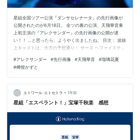
星組全国ツアー公演『ダンサセレナータ』の先行画像が
公開されたのが6月18日。 全ツの裏の公演、天飛華音東
上初主演の『アレクサンダー』の先行画像の公開が遅
い！！ …と思ったら、ようやく出ましたね。 目次： 波線
上キャストは、大方の予想通り！ サーヌ ヘファイスティ
オン 『アレクサンダー』先行画像について 波線上キャス
#
アレクサンダー
#
先行画像
#
天飛華音
#
瑠璃花夏
トは、大方の予想通り！ アレクサンダー 天飛華音 サー
#
稀惺かずと
ヌ 瑠璃花夏 ヘファイスティオン 稀惺かずと もうね、わ
かってた、わかってたよ。 一応確認、的な昨日の発表。
サーヌ 主演のアレクサンダー、天飛華音くんは既出で、
ヒロインと2番手役は誰か？？ですが ヒロインは、「る
•
エトワール･エトセトラ
1年前
りはなちゃんし…
星組「エスペラント！」宝塚千秋楽 感想