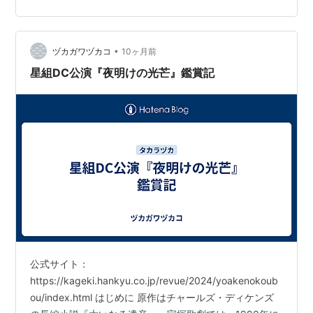
王・ひろ香祐とアッタロスの美稀千種 オリュンピアス
（澪乃桜季） アレクサンダーの親友たち＝ヘタイロイ が
可愛い クレオパトラ（美玲ひな） 侍女たちも可愛い そ
•
の他のお役 若手の顔が見える2幕のマケドニアの市場 フ
ヅカガワヅカコ
10ヶ月前
ィナーレのソルジャーダンスがツボ！ デュエットダンス
星組DC公演『夜明けの光芒』鑑賞記
キャラが…
公式サイト：
https://kageki.hankyu.co.jp/revue/2024/yoakenokoub
ou/index.html はじめに 原作はチャールズ・ディケンズ