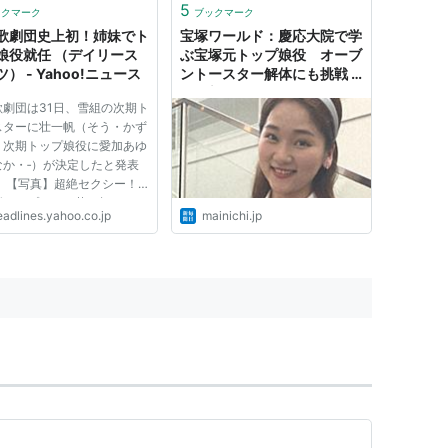
5
ックマーク
ブックマーク
歌劇団史上初！姉妹でト
宝塚ワールド：慶応大院で学
娘役就任 （デイリース
ぶ宝塚元トップ娘役 オーブ
） - Yahoo!ニュース
ントースター解体にも挑戦 |
毎日新聞
歌劇団は31日、雪組の次期ト
スターに壮一帆（そう・かず
、次期トップ娘役に愛加あゆ
なか・‐）が決定したと発表
。 【写真】超絶セクシー！
新トップスター壮一帆にファ
eadlines.yahoo.co.jp
mainichi.jp
悶絶？ 新トップコンビお披
は、２０１３年２月５日に初
迎える雪組中日劇場公演「若
の唄は忘れじ／Ｓｈｉｎｉ