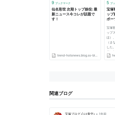
9
5
ブックマーク
ブ
仙名彩世 次期トップ娘役: 最
宝塚
新ニュース今コレが話題で
ップ
す！
ポーツ
宝塚
ップ
ほ）
（ま
した
雪組
trend-hotsnews.blog.ss-blog.jp
h
ンも
露目
日を
き日
ｎ...
関連ブログ
•
宝塚ブログ 心は青空♪
1年前