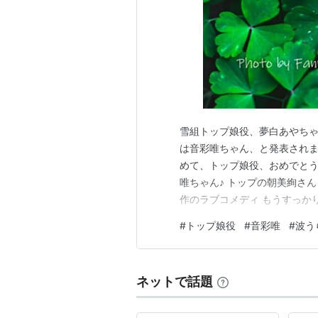
雪組トップ娘役、夢白あやちゃ
は音彩唯ちゃん、と発表されまし
めて、トップ娘役、おめでとう
唯ちゃん♪ トップの朝美絢さ
作のラブコメディ もうすっかり
初から、歌唱力の高い娘役さん
#
トップ娘役
#
音彩唯
#
波う
ルックスで、とってもキュート
ロイン3回、東上公演ヒロイン
ネットで話題