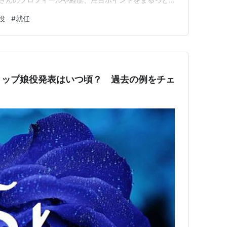
気になる彼女の魅力を、一緒に深掘りしてみましょう。
役
#
就任
任！注目ポイントまとめ ①詩ちづるのトップ娘役就任
暁千星との新コンビ誕…
トップ娘役発表はいつ頃？ 過去の例をチェ