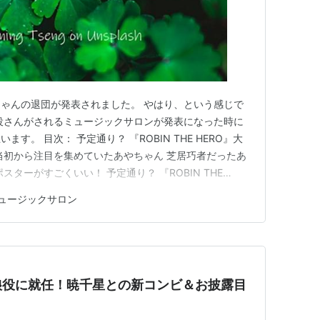
ゃんの退団が発表されました。 やはり、という感じで
役さんがされるミュージックサロンが発表になった時に
す。 目次： 予定通り？ 『ROBIN THE HERO』大
当初から注目を集めていたあやちゃん 芝居巧者だったあ
ポスターがすごくいい！ 予定通り？ 『ROBIN THE
団発表 雪組トップ娘役・夢白あや 退団会見のお知らせ
ュージックサロン
役・夢白あやが、2026年2月22日の東京宝塚劇場公演 ミュ
娘役に就任！暁千星との新コンビ＆お披露目