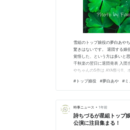
雪組のトップ娘役の夢白あやち
驚きはないです。 退団する娘
覚悟した、という方は多いと思いま
千秋楽の翌日に退団発表 入団
やちゃんの5作は AYA祭り!!、
HERO』大千秋楽の翌日に退
#
トップ娘役
#
夢白あや
#
ミ
2025.06.23 雪組トップ娘
ージカ…
•
時事ニュース
1年前
詩ちづるが星組トップ
公演に注目集まる！