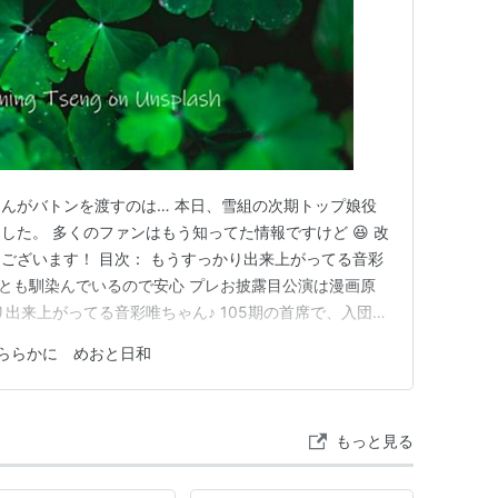
んがバトンを渡すのは… 本日、雪組の次期トップ娘役
た。 多くのファンはもう知ってた情報ですけど 😆 改
ございます！ 目次： もうすっかり出来上がってる音彩
んとも馴染んでいるので安心 プレお披露目公演は漫画原
出来上がってる音彩唯ちゃん♪ 105期の首席で、入団当
として注目を集めていました。 フランス人形のような
ららかに めおと日和
！！ 研3で新公初ヒロインを務めてから、すでに新公ヒ
2回、エト…
もっと見る