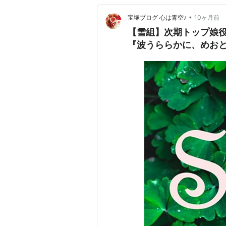
•
宝塚ブログ 心は青空♪
10ヶ月前
【雪組】次期トップ娘
『波うららかに、めお