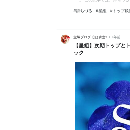
紹介！ 今、宝塚ファンが最も
#
詩ちづる
#
星組
#
トップ娘
詩ちづるが星組トップ娘役に就
が発表された経緯 ②相手役・
•
宝塚ブログ 心は青空♪
1年前
【星組】次期トップと
ック