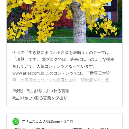
今回の「生き物にまつわる言葉を深掘り」のテーマは
「珍獣」です。 弊ブログでは、過去に以下のような投稿
をしていて、人気コンテンツとなっています。
www.ariescom.jp このコンテンツでは、「世界三大珍
獣」の震源地についての言及に加え、珍獣度を推し量る
ものさしとして、「１目１科」とか「１科１種」などの
#
珍獣
#
生き物にまつわる言葉
孤高の分類枠を提唱して、それらに該当する動物たちの
#
生き物につ割る言葉を深掘り
列挙を試みています。 この珍獣度の物差しの提言は、的
を得たものなのでしょうか？ そのあたりも含め、「珍
獣」を「生き物にまつわる言葉」として深掘りリサーチ
してみました。 珍獣とは？ 珍獣を特徴づける要素 珍獣
•
アリエスコム ARIEScom
2年前
を定義づけることの難しさ 珍獣に関す…