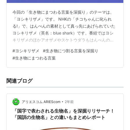
今回の「生き物にまつわる言葉を深掘り」のテーマは、
「ヨシキリザメ」です。 NHKの「チコちゃんに叱られ
る!」で、はんぺんの素材として真っ先にあげられていた
ヨシキリザメ（英名：blue shark）です。番組ではヨシ
キリザメのほかアオザメやスケトウダラもはんぺんの素
材としてあげられていました。 アオザメとヨシキリザメ
#
ヨシキリザメ
#
生き物につ割る言葉を深掘り
のそれぞれの英名と学名は以下の通りです。 和名 英名
#
生き物にまつわる言葉
学名 ヨシキリザメ Blue Shark Prionace glauca アオザメ
Shortfin mako shark Isurus oxyrinchus 今回は、アオザ
メではなくヨシキリザメ（Blue Shark）を深掘りし…
関連ブログ
•
アリエスコム ARIEScom
2年前
「国字で表わされる生物名」を深掘りリサーチ！
「国訓の生物名」との違いもまとめレポート