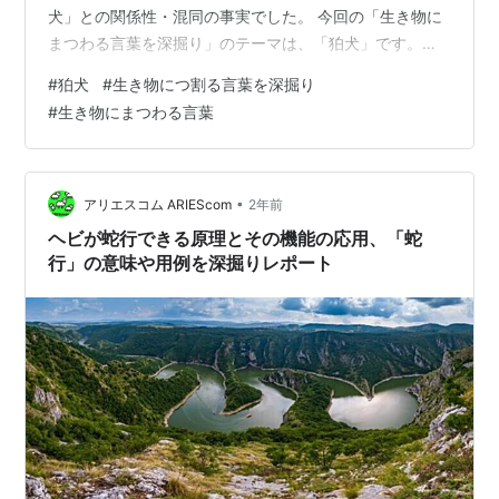
犬」との関係性・混同の事実でした。 今回の「生き物に
まつわる言葉を深掘り」のテーマは、「狛犬」です。
「狛犬」の意味や語源、用例などを深掘りリサーチし、
#
狛犬
#
生き物につ割る言葉を深掘り
以下の目次に沿ってレポートしていきます。 狛犬とは？
#
生き物にまつわる言葉
狛犬の起源 狛犬の名前の由来について 主な説 高麗から
の伝来説 異国の犬説 「狛」の字について なぜ犬？ 獅子
との混同 唐獅子と狛犬の違い まとめ 狛犬とは？ 狛犬
は、日本の神社や寺院の入り口などで見かける、邪気を
•
アリエスコム ARIEScom
2年前
払い神を守護…
ヘビが蛇行できる原理とその機能の応用、「蛇
行」の意味や用例を深掘りレポート