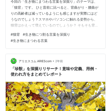
今回の「生き物にまつわる言葉を深掘り」のテーマは、
「猫背」です。 ひと昔前に比べると、背曲がり・腰曲が
りの高齢者は減っているようにも感じますが実際にはど
うなのでしょう？スマホやパソコンに触れる姿勢から、
猫背はかえって増えているのでしょうか？ そもそも背曲
がり・腰曲がりと猫背や脊椎後弯症:・老年性円背・脊椎
#
猫背
#
生き物につ割る言葉を深掘り
の圧迫骨折・骨粗しょう症などとの違い・関係はいった
#
生き物にまつわる言葉
いどうなっているのでしょう？ 「猫背」という言葉の意
味や用例、語源などについて、以下の目次に沿って深掘
りしてみました。 猫背とは？ 猫背の名称の由来 猫背の
原因 猫背の影響 猫背、脊椎後弯症、老年性円背、脊椎圧
•
アリエスコム ARIEScom
2年前
迫骨折の定義と関係性について 各用…
「珍獣」を深掘りリサーチ！意味や定義、用例・
使われ方をまとめてレポート