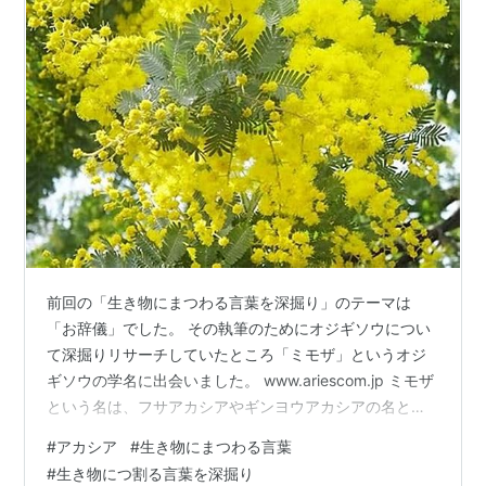
前回の「生き物にまつわる言葉を深掘り」のテーマは
「お辞儀」でした。 その執筆のためにオジギソウについ
て深掘りリサーチしていたところ「ミモザ」というオジ
ギソウの学名に出会いました。 www.ariescom.jp ミモザ
という名は、フサアカシアやギンヨウアカシアの名とし
て誤用されていることは、以前から知っているのです
#
アカシア
#
生き物にまつわる言葉
が、このアカシアまわりの「混沌とした誤用の実態」を
#
生き物につ割る言葉を深掘り
整理したく、今回の「生き物にまつわる言葉を深掘り」