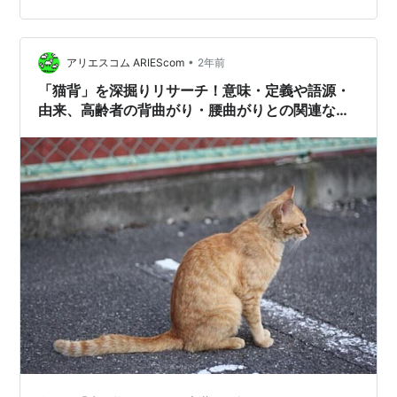
のテーマをその「アカシア」と設定しました。 深掘りリ
サーチした結果を、以下の目次に沿ってレポートしてい
きます。 アカシアとは？ 特徴 アカシアの分類と定義 ア
•
アリエスコム ARIEScom
2年前
カシアの語源と由来 アカシ…
「猫背」を深掘りリサーチ！意味・定義や語源・
由来、高齢者の背曲がり・腰曲がりとの関連など
レポート