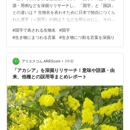
源・用例などを深掘りリサーチし、 「国字」と「国訓」
との違いは？ 生物名を表わすために日本で独自につくら
れた漢字（＝国字）の例は？ などを明らかにし、その結
果を以下の目次に沿ってまとめレポートとしました。 以
#
国字で表される生物名
#
国字
下の過去コンテンツも参考にしてください。
#
生き物にまつわる言葉
#
生き物につ割る言葉を深掘り
www.ariescom.jp 国字とは？ 動植物名に使われる国字の
特徴 なぜ国字が使われるのか 国字と国訓の区別点 生物
名を表すために日本で独自につくられた漢字（＝国字）
なぜ音読みがないのか？ 音読みのない国字一文字で表わ
•
アリエスコム ARIEScom
2年前
される動植物名の例 鯱…
「アカシア」を深掘りリサーチ！意味や語源・由
来、他種との誤用等まとめレポート