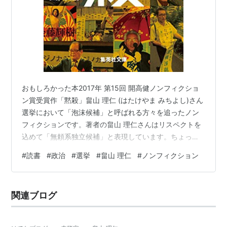
おもしろかった本2017年 第15回 開高健ノンフィクショ
ン賞受賞作「黙殺」畠山 理仁 (はたけやま みちよし)さん
選挙において「泡沫候補」と呼ばれる方々を追ったノン
フィクションです。著者の畠山 理仁さんはリスペクトを
込めて「無頼系独立候補」と表現しています。ちょっと
前に読んだ本なので、内容の詳細は大部分憶えていない
#
読書
#
政治
#
選挙
#
畠山 理仁
#
ノンフィクション
のですが、「ものすごくおもしろかった」というのは憶
えています。 おもしろかった・・・というのは事実です
が、もっと正確に書くと、読後ちょっとあてられまし
関連ブログ
た・・・。世の中から泡沫候補としてしか見られていな
いマック赤坂さんの意外な真剣さと、その胆力に。 すご
いな、と。とてもじゃないけど…