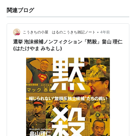
関連ブログ
•
こうきちの小屋 はるのこうきち雑記ノート
4年前
選挙 泡沫候補ノンフィクション「黙殺」畠山 理仁
(はたけやま みちよし)