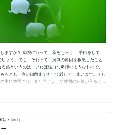
しますか？ 病院に行って、薬をもらう。 手術をして、
でしょう。でも、それって、病気の原因を根絶したこと
れる薬というのは、いわば強力な爆弾のようなもので、
菌もろとも、良い細菌までも全て殺してしまいます。そし
体の中に放置され、また同じような仲間の細菌が入ると、
す。あなたの病気や風邪は、繰り返すことによって、より
て患部を取り除けば、その悪かった部分だけは取り除け
良くなったように感じるか…
•
療法
6年前
リー