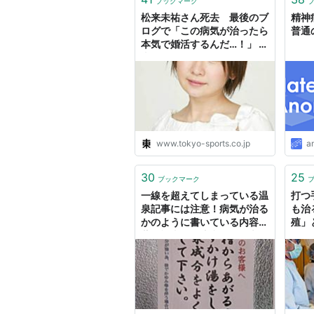
ブックマーク
松来未祐さん死去 最後のブ
精神
ログで「この病気が治ったら
普通
本気で婚活するんだ…！」 |
東スポWEB
www.tokyo-sports.co.jp
a
30
25
ブックマーク
一線を超えてしまっている温
打つ
泉記事には注意！病気が治る
も治
かのように書いている内容の
殖」
薄い記事には注意！ - 鈴木で
す。別館