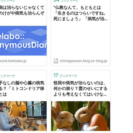
ブックマーク
ブックマーク
病は治らないじゃなくて
"仏教なんて、もともとは
のけがや病気も治らんぞ
「生きるのはつらいですね。
死にましょう」 「病気が治
らない？死にましょう」
「きれいな服を着たいです
か？死ねば必要ありません」
ていう、デスメタル丸出しな
宗教だぞ。 全員スキンヘッ
ドだし。”: 品川心療内科 品
川港南口1分 0367129474
nond.hatelabo.jp
shinagawasn.blog.ss-blog.jp
17
ブックマーク
ブックマーク
手なしの脳や心臓の病気
怪我や病気が治らないのは、
る？「ミトコンドリア移
何かの祟り？霊のせいにする
とは
よりも考えなくてはいけない
大切なこと