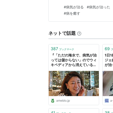
#
病気が治る
#
病気が治った
#
病を癒す
ネットで話題
387
69
ブックマーク
『「ただの海水で、病気が治
1日
っては儲からない」のでウィ
ジェ
キペディアから消えている人
が治
物：ルネ．カントン』
です
ameblo.jp
a
41
38