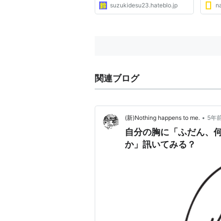
suzukidesu23.hateblo.jp
na
関連ブログ
•
(新)Nothing happens to me.
5年
自分の胸に「ふだん、
か」訊いてみる？