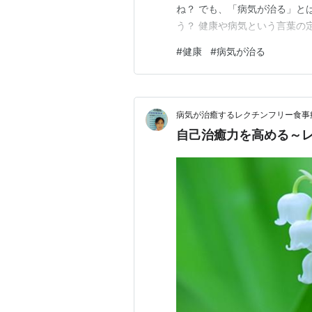
ね？ でも、「病気が治る」と
う？ 健康や病気という言葉の
も違ってくると思いません？ 
#
健康
#
病気が治る
テーマではありませんか。 （了
病気が治癒するレクチンフリー食事
自己治癒力を高める～