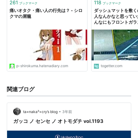
261
118
ブックマーク
ブックマーク
痛いオタク・痛い人の行先は？ - シロ
ダッシュマットを敷く
クマの屑籠
人なんかなと思ってい
んなにもフロントガラ
を低減するとは思って
→「ファッションじゃ
った...」
p-shirokuma.hatenadiary.com
togetter.com
関連ブログ
•
ta×naka³+cry’s blog
3年前
ガッコ ノ センセ ノ オトモダチ vol.1193