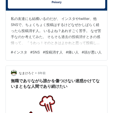
私の友達にも結構いるのだが、 インスタやtwitter、他
SNSで、ちょくちょく投稿はするけどなぜかしばらく経
ったら投稿消す人。 いるよね？あれすごく苦手。 なぜ苦
手なのか考えてみた。 そもそも過去の投稿消すときの感
情って、 「うわっ！そのときはよかれと思って投稿した
けど、なんか文章ポエムっぽいしきもいな！なかったこ
#
インスタ
#
SNS
#
投稿消す人
#
痛い人
#
頭が悪い人
とにしーようっ！」 「え、なんか写真写り悪くね…？可
愛くない私を画面に表示し続けるなんて耐えられない！
削除！」 とかそんなのが大半でしょ？？ その感情や事実
•
に、投稿している当時気づけない頭の悪さ、客観的視点
なまけろぐ
6年前
の欠如が嫌いなのだと気づいた。 るんるんで投稿してい
無職でありながら誰かを傷つけない迷惑かけてな
たものを後から消す、とい…
いまともな人間であり続けたい