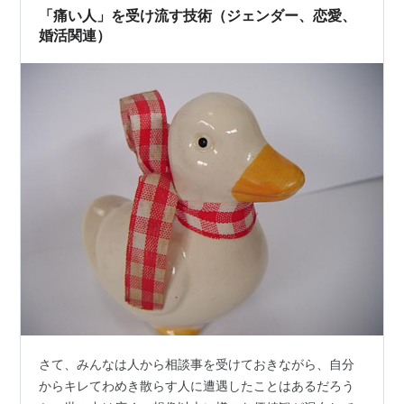
好きな名言なんだよな～。と、いうか、『沈黙は美徳な
「痛い人」を受け流す技術（ジェンダー、恋愛、
り』、に、丸め込まれそ…
婚活関連）
さて、みんなは人から相談事を受けておきながら、自分
からキレてわめき散らす人に遭遇したことはあるだろう