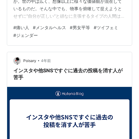
か。世の中は広く、想像以上に様々な価値観が混在して
いるものだ。そんな中でも、物事を俯瞰して捉えようと
せずに“自分が正しい“と頑なに主張するタイプの人間は、
最もタチが悪いといえる。 今日はそんなことを感じさせ
#
痛い人
#
メンタルヘルス
#
男女平等
#
ツイフェミ
るエピソードであり、そういう“痛い”タイプの人に会った
#
ジェンダー
時の簡潔な対処法をお伝えする記事である。シンプルだ
が効果が高い対処法だ。エピソードはネット上の話であ
るが、長い話のため、わかりやすく要約して記載する。
話の発端は、３０代の男性が恋愛や結婚についての悩み
•
Poisary
4年前
の相談を発信したことである。その相談内…
インスタや他SNSですぐに過去の投稿を消す人が
苦手