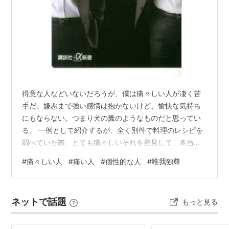
得意な人などいないだろうが、僕は痛々しい人が凄く苦
手だ。嫌悪まで強い感情は抱かないけど、愉快な気持ち
にもならない。つまり犬の糞のようなものだと思ってい
る。 一例として紹介するが、全く別件で料理のレシピを
調べていた際、とても痛々しいそれを発見して、本当に
胃袋の中に酸っぱいものが込み上げてきている。
#
痛々しい人
#
痛い人
#
個性的な人
#
唯我独尊
cookpad.com 正直、不快な感情が込み上げているという
点では、誰かから悪口を言われた際と似たような状況で
はある。しかしこっちは、原因が僕の中ではなく、相手
ネットで話題
もっと見る
にある。 そして痛々しいという感情は、自分の中で意外
と観察が進んでいないことに、今更ながら気が付いた。
正体が判らないまま、ただとても嫌なもの…