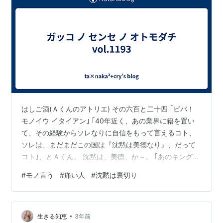
はしご酒(Ａくんのアトリエ) その六百と二十四 ｢ビバ！
モノイウ イタイアン｣ ｢40年近く、あの業界に籍を置い
て、その経験からソレなりに自信をもって言えるコト、
ソレは、まだまだこの国は『沈黙は美徳なり』、だって
コト｣、とＡくん。 沈黙は、美徳、か～。 ｢あのキング牧
師が、今、この国に生きておられたら、きっと、モノ申
#
モノ言う
#
痛い人
#
沈黙は裏切り
されたでしょうね｣、と私。 ｢あ～、モノ申されただろう
な、間違いなく｣ ｢あの、キング牧師のトビッキリの名
言。たしか、『沈黙は時として裏切りになる場合があ
•
る』、でしたよね｣ ｢そうそう、ソレソレ。メチャクチャ
生きる知恵
3年前