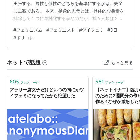
主張する。属性と個性のどちらを基準にするかは、完全
に主観である。 本来、抽象的思考とは、具体的な要素を
排除して１つに単純化する事なのだが、我々人類は２つ
以上の抽象概念を扱えるので、結果的にダブスタにな
#
フェミニズム
#
フェミニスト
#
ツイフェミ
#
DEI
る。 我々が１丸となれるのは、あくまで間近な外に敵が
#
ポリコレ
いた時だけで、その敵を排除したら個体差が浮き彫りに
なり分散する。フランス革命、日本赤軍の分裂や内ゲバ
同様に、フェミニズムも女という１属性をまとめ上げら
ネットで話題
もっと見る
れるほど完成された概念ではなかった。 自分の顔や肉体
の美醜を武器に男から経済的利益を得る女と、男に…
605
561
ブックマーク
ブックマーク
アラサー腐女子だけどいつの間にかツ
【ネットイナゴ】臨月
イフェミになってたから絶望した
のために2週間分の作
作る→なぜか激怒した
に叩かれる「奴隷だ！
だ！！」