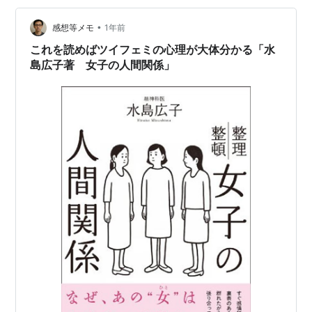
単にできてしまう特徴もある。 「性的搾取」あるいは
「性的消費」という言葉は、世間の一部の人が、主にネ
•
感想等メモ
1年前
ット上で騒いでいる時に時々出てくる言葉である。具…
これを読めばツイフェミの心理が大体分かる「水
島広子著 女子の人間関係」