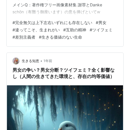
メインQ：著作権フリー画像素材集 謝罪とDanke
schön（有難う御座います）の意を捧げといてw
#
完全無欠は上下左右いずれにも存在しない
#
男女
#
違ってこそ、生まれがい
#
互助の精神
#
ツイフェミ
#
差別主義者
#
生きる価値のない生命
•
生きる知恵
1年前
男女の争い？男女分断？ツイフェミ？全く影響な
し（人間の生きてきた環境と、存在の均等価値）