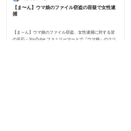
【ま〜ん】ウマ娘のファイル窃盗の容疑で女性逮
捕
【ま～ん】ウマ娘のファイル窃盗、女性逮捕に対する皆
の反応 - YouTube ファミリーマートで『ウマ娘』のクリ
アファイル24点万引きし車で逃げる際に店員にケガさせ
たか 56歳無職の女を逮捕
https://www.fnn.jp/articles/-/800188 フェミニストって
少し前まではウマ娘は性的搾取だの馬鹿げた事言ってた
#
ツイフェミ
#
ファミリーマート
#
ウマ娘
#
窃盗
よね…。 まぁどっちにしろ窃盗は犯罪だ、しっかり反省
#
迷惑
しなさい。 たまに動画投稿しているので良ければチャン
ネル登録＆高評価よろしくお願いします。 それでは。 よ
ければこちらも 【総集編】ゆっくり劇場 ツイフェミの恐
ろしさ - ニコニコ動画 フェノーメノ警察も動く
•
生きる知恵
2年前
ツイフェミから身を守る方法