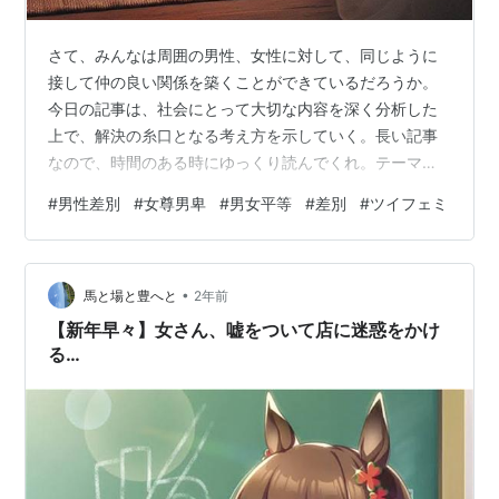
さて、みんなは周囲の男性、女性に対して、同じように
接して仲の良い関係を築くことができているだろうか。
今日の記事は、社会にとって大切な内容を深く分析した
上で、解決の糸口となる考え方を示していく。長い記事
なので、時間のある時にゆっくり読んでくれ。テーマ
は、“男性差別”“女尊男卑”である。 世の中では日々様々な
#
男性差別
#
女尊男卑
#
男女平等
#
差別
#
ツイフェミ
ことが起こっているが、特に男女の問題に関すること
は、社会に対しても、個人レベルの生活に対しても、影
響が大きい。だからこそ落ち着いた気持ちを持ち、冷静
•
な価値観と事実を知っていることが必要とされる。 男女
馬と場と豊へと
2年前
の問題、差別、フェミニズムの問題などを考えていく
【新年早々】女さん、嘘をついて店に迷惑をかけ
際、最も根幹となるのは『憲法第１４条』である。…
る…