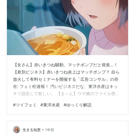
【女さん】赤いきつね騒動、マッチポンプだと発覚…！
【差別ビジネス】赤いきつね炎上はマッチポンプ？ 自ら
放火して有料セミナーを開催する「広告コンサル」の存
在: フェミ松速報！ 汚いビジネスだな、東洋水産はキッ
チリ訴訟して欲しい。 【ま～ん】ウマ娘のファイル窃
盗、女性逮捕に対する皆の反応 フェミニストがおかしい
#
ツイフェミ
#
東洋水産
#
ゆっくり解説
のは昔からだけど、最近は度が過ぎていると思う。 それ
では
•
生きる知恵
1年前