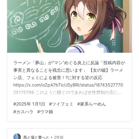
ラーメン「豚山」が“マシ”めぐる炎上に反論「投稿内容が
事実と異なることを残念に思います」 【女の嘘】ラーメ
ン店、フェミによる被害！?に対する皆の反応
https://x.com/oZpA7bTicUSyBRI/status/18743527770
25175798 このように騒ぐのであれば女性禁制の店にせ
ざるを得ない…。 この件とは関係ないけど、殿下の拉麺
#
2025年 1月1日
#
ツイフェミ
#
家系らーめん
好きってなぜそのような設定になったんだろう…。 【ウ
#
カスハラ
#
ウマ娘
マ娘】ファインモーションのラーメン好きという設定に
は何か元ネタはある？ | ウマ娘攻略まとめ速報 それで
は。 女の敵は女 ドヤコンガ あと、関係ないけどホイッ
スルのとあるシーン。
•
馬と場と豊へと
2年前