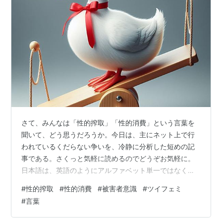
さて、みんなは「性的搾取」「性的消費」という言葉を
聞いて、どう思うだろうか。今日は、主にネット上で行
われているくだらない争いを、冷静に分析した短めの記
事である。さくっと気軽に読めるのでどうぞお気軽に。
日本語は、英語のようにアルファベット単一ではなく、
ひらがな、カタカナ、漢字の三種類の文字体系がある。
#
性的搾取
#
性的消費
#
被害者意識
#
ツイフェミ
これは日本語の奥深さと美しさを際立たせる特徴で、日
#
言葉
本人は誇れる点であろう。ところがこの素晴らしさゆえ
に、言葉遊びのように、意味がなくくだらない造語も簡