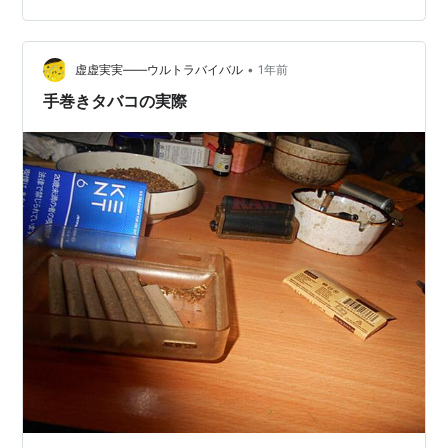
に、「性別に関する事、男女の問題」は争いを生みやす
い。 そして、これはすでに気付いている人も多数いるの
だが、インターネットやSNSの発達と共に、実にくだら
•
虚虚実実――ウルトラバイバル
1年前
なくて醜い現象が、一般の人の目に留まる所で騒…
手巻きタバコの実際