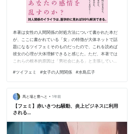
本著は女性の人間関係の対処方法について書かれた本だ
が、ここに書かれている「女」の特徴が大体ネットで話
題になるツイフェミそのものだったので、これを読めば
彼女の心理が大体理解できると感じた。ただ、本著では
これらの根本的原因は「男社会にある」と主張している
ので、そこだけは留慮が必要と感じた。 本著の構成は、
#
ツイフェミ
#
女子の人間関係
#
水島広子
「なぜ女の人間関係は苦しいのか」という事の特性を説
明し、それ以降は様々なケースからどのように対処する
かについて書かれている。 極論言えば男性はチャプター
•
１だけ読めばそれで充分とも言える。 では、本著で「女
馬と場と豊へと
1年前
性の人間関係はなぜ大変なのか」を説明すると、「男性
【フェミ】赤いきつね騒動、炎上ビジネスに利用
から選ばれる性」だからと書かれている。（この…
される…