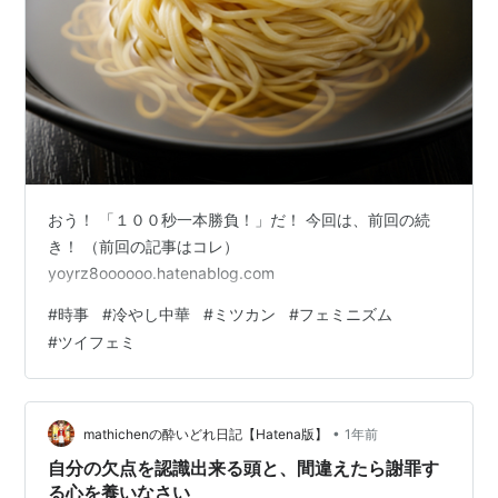
おう！ 「１００秒一本勝負！」だ！ 今回は、前回の続
き！ （前回の記事はコレ）
yoyrz8oooooo.hatenablog.com
#
時事
#
冷やし中華
#
ミツカン
#
フェミニズム
#
ツイフェミ
•
mathichenの酔いどれ日記【Hatena版】
1年前
自分の欠点を認識出来る頭と、間違えたら謝罪す
る心を養いなさい