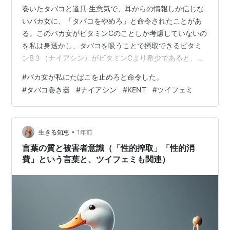
巻いたタバコと道具 生意気で、耳からの情報しか信じな
いバカ女に、「タバコをやめろ」と命令されたことがあ
る。このバカ女がビタミンCのことしか考慮していないの
を私は身透かし、タバコを吸うことで摂取できるビタミ
ンB３（ナイアシン）がビタミンCより希少であると、こ
のバカ女に言ったら、このバカ女は、沈黙した。なあ、
#
バカ女が私にたばこを止めろと命令した。
バカ女、バカ女はしょせんバカ女だよね。ついでに、女
#
タバコ巻き器
#
ナイアシン
#
KENT
#
ツイフェミ
はしょせんバカだよね。ツイフェミは何人集まろうが、
バカ集団。さて、私はKENT6mg7cmを吸っている。今日
吸った3本の、平均有効吸引長は３．４ｃｍ、つまり私は
半分しか吸わずに吸い殻にする。ただし吸い殻をほぐ
•
生きる知恵
1年前
し、調整して、あらたに「タバコ巻き器…
言葉の質と被害者意識（「性的搾取」「性的消
費」という言葉と、ツイフェミも関連）