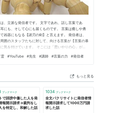
は、立派な発信者です。 文字であれ、話し言葉であ
耳にも、そして心にも届くものです。 言葉は癒しや勇
て凶器にもなる【諸刃の剣】と言えます。 発信者は、
、周囲のスタッフたちに対して、向ける言葉が【言葉の暴
に気を付けています。 そこには「思いやりの心」がな
日、私が偶然YouTubeにて見かけた、とある動画発信
言霊
#
YouTube
#
先生
#
講師
#
言葉の力
#
発信者
裁者】として君臨している場面を目撃してしまったことを
いてお話をさせていただ…
もっと見る
3
1034
ブックマーク
ブックマーク
トで誹謗中傷した人を発
全文パクリサイトに発信者情
情報開示請求→裁判をし
報開示請求して1000万円請
人を特定し、和解した話
求した話