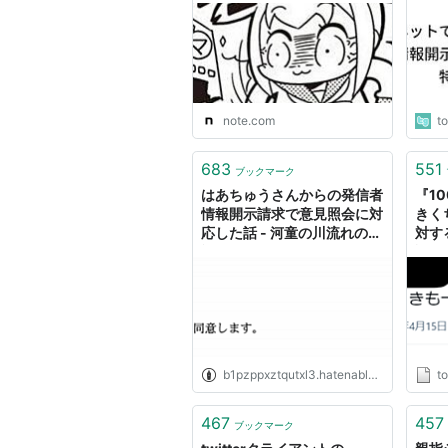
note.com
t
683
551
ブックマーク
はあちゅうさんからの発信者
『1
情報開示請求で意見照会に対
きく
応した話 - 河童の川流れの日
対す
記
訟で敗
b1pzppxztqutxl3.hatenablog.com
t
467
457
ブックマーク