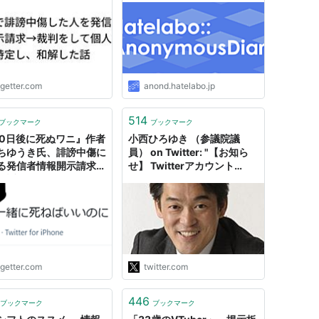
ogetter.com
anond.hatelabo.jp
514
ブックマーク
ブックマーク
00日後に死ぬワニ』作者
小西ひろゆき （参議院議
ちゆうき氏、誹謗中傷に
員） on Twitter: "【お知ら
る発信者情報開示請求訴
せ】 Twitterアカウント
訴 - Togetter
Dappi（@dappi2019）の
名誉毀損のツイートについ
て、東京地方裁判所の発信者
情報開示を認める判決を受け
て、プロバイダから発信者情
報（法人名、所在地 等）が
開示されました。 本日、…
ogetter.com
twitter.com
https://t.co/z0lTfOqrWb"
446
ブックマーク
ブックマーク