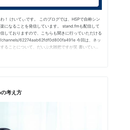
わ！ けいてぃです。 このブログでは、HSPで自称シン
になることを発信しています。 stand.fmも配信して
発信しておりますので、こちらも聞きに行っていただける
m/channels/62274aab62fdf0d800fa491e 今回は、ネッ
することについて、だいぶ大雑把ですが笑 書いていき
ん（HSP）は過度に感じてしまいやすいマインドの部分
たいですね。 結論となりますが、「０～１…
めの考え方