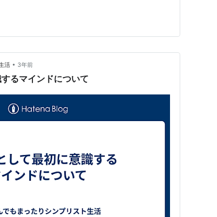
•
生活
3年前
識するマインドについて