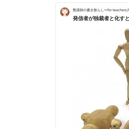
塾講師の書き散らし〜for teachers,for
発信者が独裁者と化す