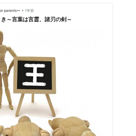
•
 parents〜
1年前
とき～言葉は言霊、諸刃の剣～