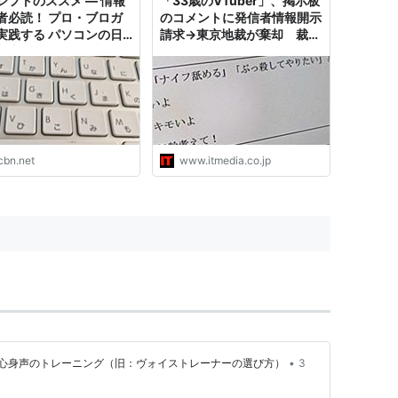
シフトのススメ — 情報
「33歳のVTuber」、掲示板
者必読！ プロ・ブロガ
のコメントに発信者情報開示
実践する パソコンの日
請求→東京地裁が棄却 裁判
入力スピードを2倍にす
例がWebで公開
法
cbn.net
www.itmedia.co.jp
•
心身声のトレーニング（旧：ヴォイストレーナーの選び方）
3