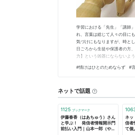
学習における「先生」「講師」
れ、言葉は総じて人々の目にも
気づけにもなりますが、時とし
日ごろから生徒や保護者の方
力】という凶器にならないよう
くてはなりません。 今回は、先
#
情けはひとのためならず
#
者さんがコメント欄にて【独
織り交ぜながら、言葉の力につ
ネットで話題
1125
106
ブックマーク
伊藤春香（はあちゅう）さん
ネッ
と学ぶ！ 発信者情報開示門
信者
前払い入門｜山本一郎（やま
て個
もといちろう）