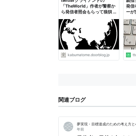
twitterクライアントの
親指
「TheWorld」作者が警察か
発信
ら発信者照会もらって狼狽 :
ーが
市況かぶ全力２階建
本語
る方
kabumatome.doorblog.jp
tt
関連ブログ
夢実現・目標達成のための考え方と
年前