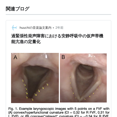
関連ブログ
•
huuchiの音楽論文案内
2年前
過緊張性発声障害における安静呼吸中の仮声帯機
能亢進の定量化