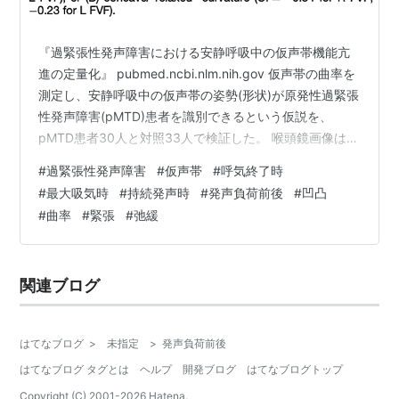
『過緊張性発声障害における安静呼吸中の仮声帯機能亢
進の定量化』 pubmed.ncbi.nlm.nih.gov 仮声帯の曲率を
測定し、安静呼吸中の仮声帯の姿勢(形状)が原発性過緊張
性発声障害(pMTD)患者を識別できるという仮説を、
pMTD患者30人と対照33人で検証した。 喉頭鏡画像は、
安静呼吸中の呼気終了時と最大吸気時,/i/持続発声中,30分
#
過緊張性発声障害
#
仮声帯
#
呼気終了時
間の発声負荷タスクの前後の大声での発声中に取得し
#
最大吸気時
#
持続発声時
#
発声負荷前後
#
凹凸
た。 結果、仮声帯の曲率（凹=弛緩,凸=緊張 の度合い）
#
曲率
#
緊張
#
弛緩
は、呼気終了時に、pMTD群は凸状の輪郭を示したのに
対し、対照群は凹状の輪郭を示した。最大吸気時には、
pMTD群は凹凸の中間(直線)の輪郭を示した…
関連ブログ
はてなブログ
>
未指定
>
発声負荷前後
はてなブログ タグとは
ヘルプ
開発ブログ
はてなブログトップ
Copyright (C) 2001-
2026
Hatena.