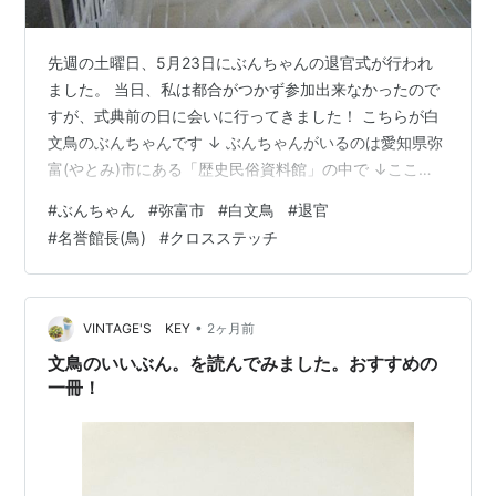
先週の土曜日、5月23日にぶんちゃんの退官式が行われ
ました。 当日、私は都合がつかず参加出来なかったので
すが、式典前の日に会いに行ってきました！ こちらが白
文鳥のぶんちゃんです ↓ ぶんちゃんがいるのは愛知県弥
富(やとみ)市にある「歴史民俗資料館」の中で ↓ここ
で、文鳥職員として平成３０年から勤務しているので
#
ぶんちゃん
#
弥富市
#
白文鳥
#
退官
す。 ぶんちゃんの勤務場所 ↓（手前：ぶんちゃん、奥：
#
名誉館長(鳥)
#
クロスステッチ
桜文鳥さくらくんの鳥かご） 文鳥職員として活動してき
たぶんちゃんですが 今年、８才のお誕生日を迎えるにあ
たって高齢となってきたため引退することになったので
す。 ぶんちゃん、おつかれさまでした！ 私は以前、ぶん
•
VINTAGE'S KEY
2ヶ月前
ちゃんに手に乗ってもらったり…
文鳥のいいぶん。を読んでみました。おすすめの
一冊！