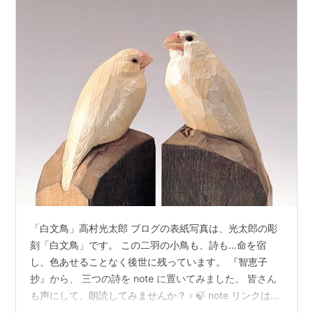
「白文鳥」高村光太郎 ブログの表紙写真は、光太郎の彫
刻「白文鳥」です。 この二羽の小鳥も、詩も…命を宿
し、色あせることなく後世に残っています。 『智恵子
抄』から、 三つの詩を note に置いてみました。 皆さん
も声にして、朗読してみませんか？ ‹ 🍃 note リンクはこ
ちらです …………………………………… 写真の前に挿した桜