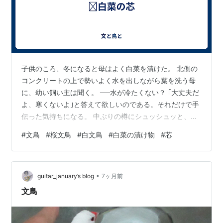
子供のころ、冬になると母はよく白菜を漬けた。 北側の
コンクリートの上で勢いよく水を出しながら葉を洗う母
に、幼い飼い主は聞く。 ──水が冷たくない？ ｢大丈夫だ
よ、寒くないよ｣と答えて欲しいのである。それだけで手
伝った気持ちになる。 中ぶりの樽にシュッシュッと、白
菜の葉と塩を交互に重ねてゆき、最後の一枚を芸術的に
#
文鳥
#
桜文鳥
#
白文鳥
#
白菜の漬け物
#
芯
下の葉にくぐらせて終わると、母は腰を伸ばしながらよ
うやくこちらを見て微笑み ──お正月には美味しくなるよ
と言う。だが子供には漬け物などどうでもいい。母の作
•
業が終わったことが嬉しい。 漬け物を食べるのはもっぱ
guitar_january’s blog
7ヶ月前
ら父であった。食卓に出るとガバチョと箸でつかんで一
文鳥
口で食べてしまう。中肉中背より…