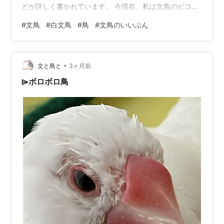
どが詳しく書かれています。 今現在、私は文鳥のピコち
ゃんと5年7ヶ月一緒に暮らしていますが知らなかったこ
#
文鳥
#
白文鳥
#
鳥
#
文鳥のいいぶん
ともたくさん載っていて凄く勉強になりました。 【鳥の
姿や鳴き声は人の心を健康にする】これは最後のコラム
の題名ですが、私が文鳥さんと暮らして一番実感し、頷
•
ける内容でした。今まで、この子にどれだけ助けられた
文と鳥と
3ヶ月前
かわかりません。 いつも寝る前には「今日もありがと
⌲ボロボロ鳥
う」といって寝ています。そう…