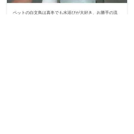
ペットの白文鳥は真冬でも水浴びが大好き、お勝手の流
し台で・・・ 介添え↓ 怖いのか、私の手の平に乗せない
と自分から飛び込む勇気はない。 入浴開始↓ 冬なので冷
たいだろうと、少々お湯を入れてやると警戒して浴びな
い。 やがて↓ デジカメでシャッターを押しただけなの
で、こんな姿になっちゃった🤣 群馬中央ギター学院のト
#
白文鳥
#
ペット
#
水浴び
#
介添え
#
真冬
#
お湯
ップページへリンクします。 中央マンドリンクラブのペ
#
警戒
#
デジカメ
ージへリンクします。 フランク永井鉛筆画前橋展示室の
ページへリンクします。
•
文と鳥と
8ヶ月前
⌲ショウガ、あるんだってば。