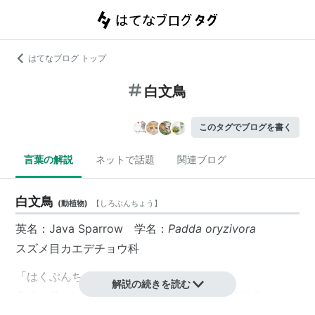
はてなブログ トップ
白文鳥
このタグでブログを書く
言葉の解説
ネットで話題
関連ブログ
白文鳥
(
動植物
)
【
しろぶんちょう
】
英名：Java Sparrow 学名：
Padda oryzivora
スズメ目カエデチョウ科
「はくぶんちょう」とも読む。文鳥の一種。
解説の続きを読む
身体は美しい白色で、口ばしは赤く、足は淡紅色。