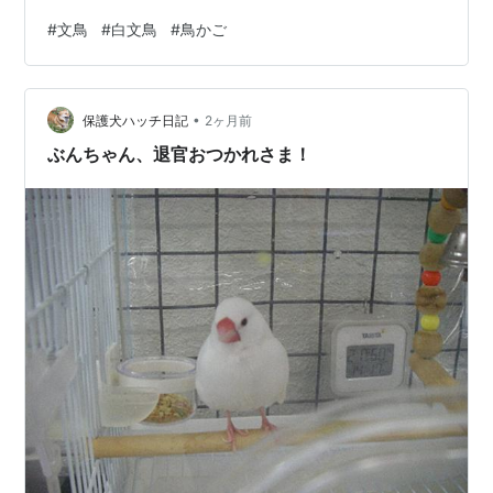
したキナは4歳です人間でいうと、３５歳〜４０歳くらい
#
文鳥
#
白文鳥
#
鳥かご
まだまだ元気な中年おばさんです 白文鳥 キナ 文鳥の寿
命は、７〜１０年ほどらしいですが最近は、飼育環境が
よくなって１５歳くらいまで長生きする子もいるみたい
•
ですキナは何歳まで生きれるかな〜最後まで寿命を全う
保護犬ハッチ日記
2ヶ月前
できたらいいんだけど・・・天敵ロコから、守らね
ぶんちゃん、退官おつかれさま！
ば・・・ 白文鳥 キナ 白文鳥 キナ 「…