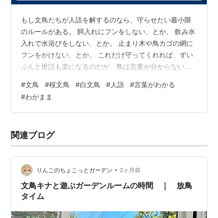
もし文鳥たちが人語を解するのなら、守らせたい最小限
のルールがある。 餌入れにフンをしない、とか。 飲み水
入れで水浴びをしない、とか。 止まり木や鳥カゴの網に
フンをかけない、とか。 これだけ守ってくれれば、ずい
ぶんと世話も楽になるのだが、鳥は言葉が分からないか
ら、当然のように小言を言っている最中でも構わず違反
#
文鳥
#
桜文鳥
#
白文鳥
#
人語
#
言葉がわかる
行為をする。 すなわち、食事の中にフンをするという非
#
わがまま
人道的所行で食料を無駄にし、小さな水飲み容器に頭を
出し入れするのでカゴの床に水害を起こし、どうやって
飛ばすのか思いがけない箇所を汚してこちらの手間を増
関連ブログ
やすのである。 あとは液晶画面やキーボードにフンをす
ること。 毎回、今やったら首を絞めるぞ…
•
りんこのちょこっとガーデン
2ヶ月前
文鳥キナと遊ぶガーデンルームの時間 ｜ 放鳥
タイム