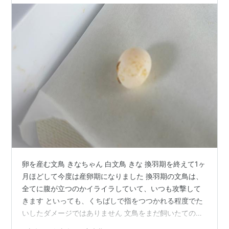
卵を産む文鳥 きなちゃん 白文鳥 きな 換羽期を終えて1ヶ
月ほどして今度は産卵期になりました 換羽期の文鳥は、
全てに腹が立つのかイライラしていて、いつも攻撃して
きます といっても、くちばしで指をつつかれる程度でた
いしたダメージではありません 文鳥をまだ飼いたての頃
は、いちいち『ギャー、イターッ』といってさわいでい