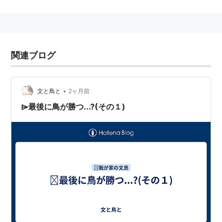
発祥の地は愛知県海部郡弥富町。
関連語 リスト::動物 リスト::鳥類 桜文鳥
関連ブログ
•
文と鳥と
2ヶ月前
⌲最後に鳥が勝つ...?(その１)