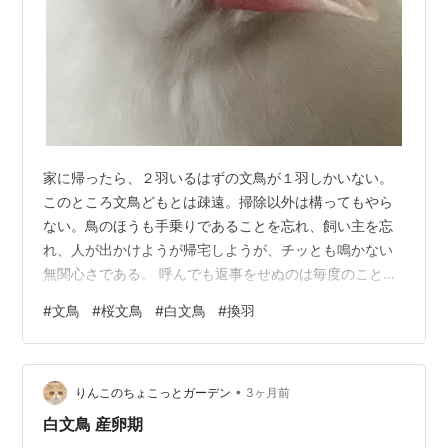
家に帰ったら、２羽いるはずの文鳥が１羽しかいない。
このところ文鳥どもとは疎遠。掃除以外は構ってもやら
ない。鳥のほうも手乗りであることを忘れ、飼い主を忘
れ、人が出かけようが帰宅しようが、チッとも鳴かない
無関心さである。 呼んでも返事をせぬのは毎度のことだ
が、ブランコには１羽、桜文鳥の黒い頭が見えるのみ。
#
文鳥
#
桜文鳥
#
白文鳥
#
換羽
その１羽も居眠っていて、鳥カゴの中は森閑として何も
動かない。椅子にへたり込んだまま午後の光線でセピア
色に染まったカゴの中を見ていると、空き家に帰ってき
•
た人のように淋しくなった。 ──共食いしたか。 と飼い
りんこのちょこっとガーデン
3ヶ月前
主は思う。 確かに餌を食べるのも水浴びするのも桜オス
白文鳥 産卵期
が先、菜っ葉に近づく白メスを追い払って威…