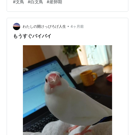
#
文鳥
#
白文鳥
#
産卵期
たけれど文鳥を飼って、はや4年つつかれても、フンが手
についても慣れっこになりました 産卵期になると、文鳥
は尻尾を上下にプルプルさせるようになりますこれが、
•
その時が来た合図です毎年産卵期には、2日に1個ほどの
わたしの開けっぴろげ人生
4ヶ月前
ペースで卵を産みます合計すると、10個くらいは産んで
もうすぐバイバイ
ますネットで、文鳥の卵を目玉…