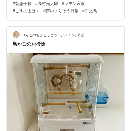
#
智恵子抄
#
高村光太郎
#
レモン哀歌
の花かげに、 すずしく光るレモンを今日も置かう
#
こえのよはく
#
声のよりそう日常
#
白文鳥
2026/03/31+++＊+++＊+++「銀の河」2022年リブログ
＊＊＊**こえのひと、物語わらふ**Natsuko Nagahama
•
りんこのちょこっとガーデン
5ヶ月前
鳥かごのお掃除