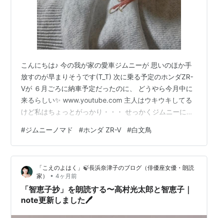
こんにちは♪ 今の我が家の愛車ジムニーが 思いのほか手
放すのが早まりそうです(T_T) 次に乗る予定のホンダZR-
Vが ６月ごろに納車予定だったのに、 どうやら今月中に
来るらしい✨ www.youtube.com 主人はウキウキしてる
けど私はちょっとがっかり・・・ せっかくジムニーに乗
るのが楽しくなってきたのに 今よりサイズがデカくなっ
#
ジムニーノマド
#
ホンダ ZR-V
#
白文鳥
て、狭い道が多いこの町で 私が上手く乗りこなせるの
か！？ ZR-Vは昔乗ってたオデッセイやワゴン車より小さ
いし SUVの中でもそんなに大きくないからいけるやろ、
「こえのよはく」🍃長浜奈津子のブログ（俳優座女優・朗読
って 主人は言うけど…私がオデッセイに乗ってた頃って
•
家）
4ヶ月前
３０～４０代前半やったからね(;^ω^) この辺…
「智恵子抄」を朗読する〜高村光太郎と智恵子｜
note更新しました🖊️