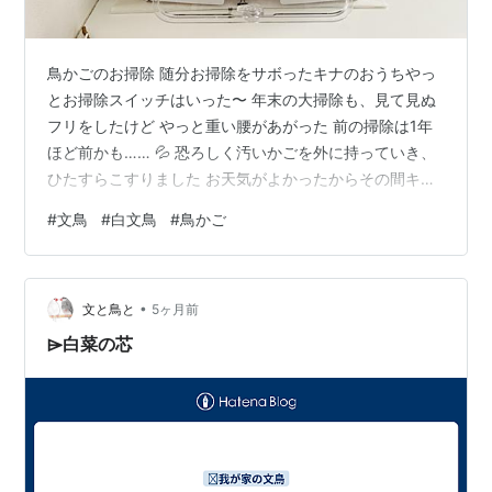
鳥かごのお掃除 随分お掃除をサボったキナのおうちやっ
とお掃除スイッチはいった〜 年末の大掃除も、見て見ぬ
フリをしたけど やっと重い腰があがった 前の掃除は1年
ほど前かも…… 💦 恐ろしく汚いかごを外に持っていき、
ひたすらこすりました お天気がよかったからその間キナ
はガーデンルームで遊んでいてもらいました 大満足なキ
#
文鳥
#
白文鳥
#
鳥かご
ナちゃん 『やっと外の世界が見えるチュン♡』 応援クリ
ックしていただけると、とても励みになります (*ᴗˬᴗ)⁾⁾⁾
ランキング参加中ペット こんな記事も書いてます 🌱庭の
•
記事はこちら 🌹バラの記事はこちら 🐱猫の記事はこちら
文と鳥と
5ヶ月前
🐶犬の記事はこちら
⌲白菜の芯