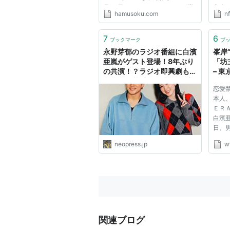
月30日 18:00 ID：hamusoku 峯
音楽
hamusoku.com
n
岸「恋愛禁止で男性とかかわる機
PKC
会がないから、ときめきがゼロな
して
んですよ」 ↓ 詳細は明日発売の
(EXIL
7
6
ブックマーク
ブ
週刊文春 白濱くんはEXILEの弟分
EXI
永野芽郁のラジオ番組に白濱
峯岸
GENERATIONSのダ...
ストと
亜嵐がゲスト登場！8年ぶり
「坊
の共演！？ラジオ即興劇も披
– 
露！『三菱重工 presents永
恋愛
野芽郁 明日はどこ行こ?』 |
本人
Neopress
ＥＲ
白濱
日、
いの
neopress.jp
w
白濱
２弾
握手
ムでは
関連ブログ