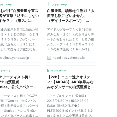
11
ックマーク
ブックマーク
“お相手”白濱亜嵐を東ス
白濱亜嵐 騒動を生謝罪「大
者が直撃「坊主にしない
変申し訳ございません」
すか？」 （東スポ
（デイリースポーツ） -
） - Yahoo!ニュース
Yahoo!ニュース
禁止の峯岸を自宅に泊めた張
アイドルグループＡＫＢ48の峯
、ＥＸＩＬＥの弟分「ＧＥＮ
岸みなみ（２０）とのお泊まりデ
ＡＴＩＯＮＳ」のダンサー・
ートが報じられたＥＸＩＬＥの弟
亜嵐（あらん＝１９）に１
分グループ・ＧＥＮＥＲＡＴＩＯ
男として自らは坊主にならな
ＮＳの白濱亜嵐（１９）が３日、
か？と本紙は直撃を試みた。
横浜市内で行われた２枚目のシン
eadlines.yahoo.co.jp
headlines.yahoo.co.jp
はこの日、大阪でシングル第
グル「ＡＮＩＭＡＬ」の発売記念
「ＡＮＩＭＡＬ」の発売記念
握手会に登場し、騒動をナマ謝罪
会に参加。冒頭のトークタイ
した。 【写真】白濱とお泊り報
8
ックマーク
ブックマーク
、８日の発売記念ライブ...
道の峯岸は頭を丸めＹｏｕ Ｔ
アアーティスト初！
【2ch】ニュー速クオリテ
ｕ...
Z® 白濱亜嵐
ィ:【AKB48】AKB峯岸みな
enies」公式アバターに
みがダンサーの白濱亜嵐とお
！世界最大級アバター技
泊り発覚！
アーティスト初！ PKCZ®
1 マーブルキャット(愛知県)
業「Genies」とのコラ
嵐 「Genies」公式アバタ
2013/01/30(水) 15:39:43.02
ーションでメタバースに
抜擢！世界最大級アバター技
ID:Sell9BNS0 [1/2]● ?
！
「Genies」とのコラボレ
PLT(12001) ポイント特典 916 名
ョンでメタバースに進出！
前：名無しさん＠実況は禁止です