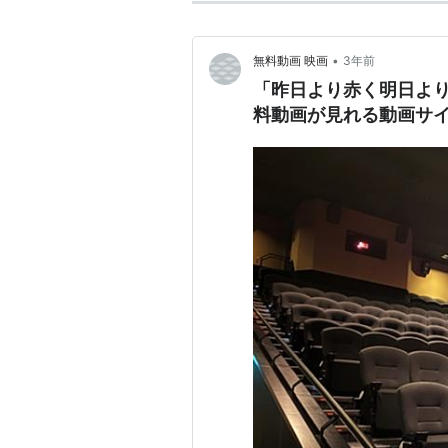
•
無料動画 映画
3年前
「昨日より赤く明日より青く-
料動画が見れる動画サ