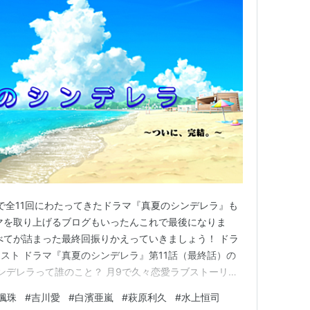
回で全11回にわたってきたドラマ『真夏のシンデレラ』も
マを取り上げるブログもいったんこれで最後になりま
べてが詰まった最終回振りかえっていきましょう！ ドラ
スト ドラマ『真夏のシンデレラ』第11話（最終話）の
シンデレラって誰のこと？ 月9で久々恋愛ラブストーリー
レラ』のキャスト 蒼井夏海･･･森七菜 水島健人･･･間宮
楓珠
#
吉川愛
#
白濱亜嵐
#
萩原利久
#
水上恒司
愛梨･･･吉川愛 山内守･･･白濱亜嵐 佐々木修･･･萩原利