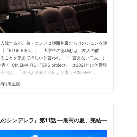
て入院するが、弟・ケンジは顔面包帯だらけのジュンを連
「BLUE BIRD」）。大学生のあゆむは、友人の彼
いることを伝えてほしいと言われ…（「言えない二人」）
CINEMA FIGHTERS project-」は2021年に佐野玲
回は、「昨日より赤く明日より青く-CINEMA
」が無料で見れる動画サイトをまとめています。 ただ、無料サイ
#
白濱亜嵐
いと思います。昔よりもずっと、違法アップロード動画の
のシンデレラ』第11話 ―最高の夏、完結―