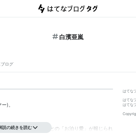
白濱亜嵐
連ブログ
】
はてな
はてな
マー)。
はてな
Copyrig
解説の続きを読む
春で、AKB48・峯岸みなみとの「お泊り愛」が報じられ