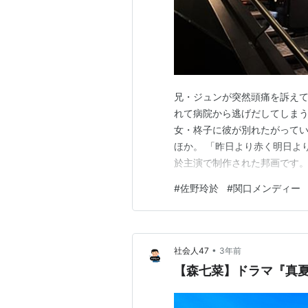
兄・ジュンが突然頭痛を訴え
れて病院から逃げだしてしまう（
女・柊子に彼が別れたがって
ほか。 「昨日より赤く明日より青く-
於主演で制作された邦画です。今
FIGHTERS project-
#
佐野玲於
#
関口メンディー
トではまず動画は見つからな
取り締…
•
社会人47
3年前
【森七菜】ドラマ『真夏