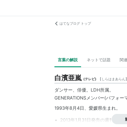
はてなブログ トップ
言葉の解説
ネットで話題
関
白濱亜嵐
(
テレビ
)
【
しらはまあらん
ダンサー、俳優。LDH所属。
GENERATIONS
メンバー(パフォー
1993年8月4日、愛媛県生まれ。
2013年1月31日発売の週刊文