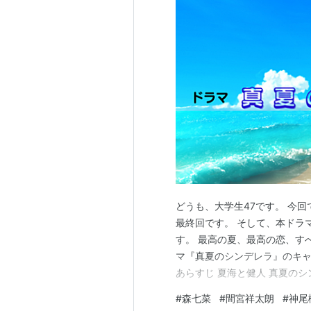
どうも、大学生47です。 今
最終回です。 そして、本ドラ
す。 最高の夏、最高の恋、す
マ『真夏のシンデレラ』のキャ
あらすじ 夏海と健人 真夏の
でした！ ドラマ『真夏のシンデ
#
森七菜
#
間宮祥太朗
#
神尾
祥太朗 牧野匠･･･神尾楓珠 滝川