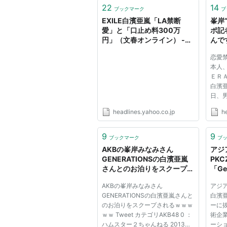
22
14
ブックマーク
ブ
EXILE白濱亜嵐「LA禁断
峯岸
愛」と「口止め料300万
ポ記
円」（文春オンライン） -
んで
Yahoo!ニュース
Web
恋愛
本人
ＥＲ
白濱
日、
いの
headlines.yahoo.co.jp
h
白濱
２弾
握手
9
9
ブックマーク
ブ
ムでは
AKBの峯岸みなみさん
アジ
GENERATIONSの白濱亜嵐
PKC
さんとのお泊りをスクープさ
「G
れるｗｗｗｗｗ:ハムスター
抜擢
AKBの峯岸みなみさん
アジア
速報
術企
GENERATIONSの白濱亜嵐さんと
白濱亜
ボレ
のお泊りをスクープされるｗｗｗ
ーに
進出
ｗｗ Tweet カテゴリAKB48 0 ：
術企業
ハムスター２ちゃんねる 2013年1
ーシ