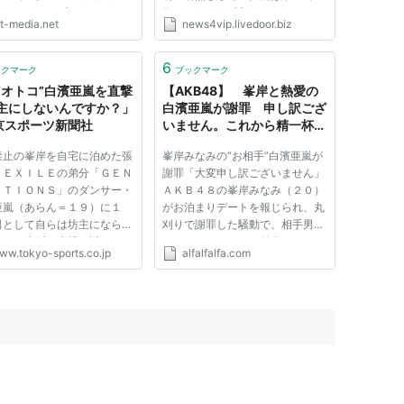
クリエイティブユニット
[] 2013/01/30(水) 10:52:08.17
ft-media.net
news4vip.livedoor.biz
Z®でDJ/トラックメイカーと
ID:8AG4go1D0 明日発売の週刊
活動する白濱亜嵐
文春今度は峯岸みなみがお泊り撮
E/GENERATIONS from
られたよ 相手は白濱亜嵐 まあ午
6
ックマーク
ブックマーク
LE TRIBE)が、アジアアーティ
後には詳細わかるっしょ 22 マー
“オトコ”白濱亜嵐を直撃
【AKB48】 峯岸と熱愛の
しては初めて世界最...
ブルキャット(愛...
主にしないんですか？」
白濱亜嵐が謝罪 申し訳ござ
東京スポーツ新聞社
いません。これから精一杯頑
張る。坊主にはしない
禁止の峯岸を自宅に泊めた張
峯岸みなみの“お相手”白濱亜嵐が
、ＥＸＩＬＥの弟分「ＧＥＮ
謝罪「大変申し訳ございません」
ＡＴＩＯＮＳ」のダンサー・
ＡＫＢ４８の峯岸みなみ（２０）
亜嵐（あらん＝１９）に１
がお泊まりデートを報じられ、丸
男として自らは坊主にならな
刈りで謝罪した騒動で、相手男性
か？と本紙は直撃を試みた。
であるＥＸＩＬＥの弟分ユニット
ww.tokyo-sports.co.jp
alfalfalfa.com
はこの日、大阪でシングル第
「ＧＥＮＥＲＡＴＩＯＮＳ」の白
「ＡＮＩＭＡＬ」の発売記念
濱亜嵐（１９）が３日、騒動に関
会に参加。冒頭のトークタイ
して初めてコメントした。 白濱
、８日の発売記念ライブ...
は３日午後、横浜ブリッツ（...