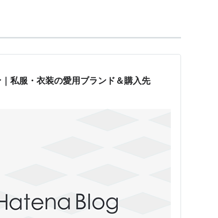
hl?a=20130131-00000336-oric-ent
ン｜私服・衣装の愛用ブランド＆購入先