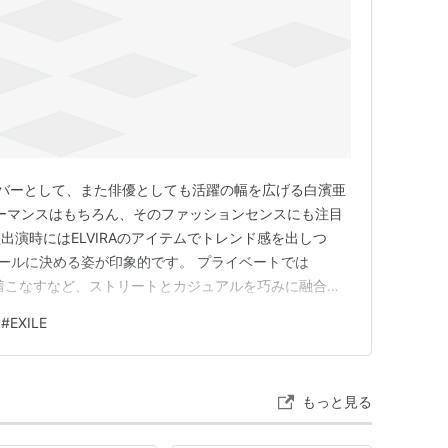
Eのメンバーとして、また俳優としても活躍の幅を広げる白濱亜
ォーマンスはもちろん、そのファッションセンスにも注目
出演時にはELVIRAのアイテムでトレンド感を出しつ
でクールに決める姿が印象的です。 プライベートでは
に着こなすなど、ストリートとカジュアルを巧みに融合さ
。シンプルながらも個性が光る着こなしは、同世代の男性
#
EXILE
持されていますね。今回は白濱亜嵐さんの愛用ファッショ
トップ…
もっと見る