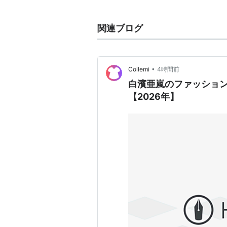
た
*1
。
関連ブログ
*1
:
http://headlines.yahoo.co.jp/
•
Collemi
4時間前
白濱亜嵐のファッショ
【2026年】