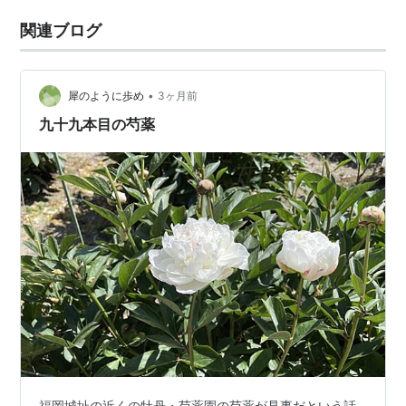
関連ブログ
•
犀のように歩め
3ヶ月前
九十九本目の芍薬
福岡城址の近くの牡丹・芍薬園の芍薬が見事だという話