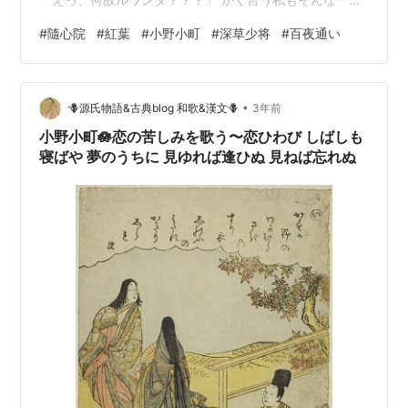
です。そこで、少し調べてみました。 同国では、憲法
#
隨心院
#
紅葉
#
小野小町
#
深草少将
#
百夜通い
で、組織における指導的地位の30%以上を女性に割り当
てることが定められています。また、1994年春から初夏
に至る100日間に、民族間の激しい争いのために、国民の
•
10人に1人，少なくとも80万人が命を失ったのです。そ
🪻源氏物語&古典blog 和歌&漢文🪻
3年前
してそのほとんどが男性だったのです。残された女性
小野小町🪷恋の苦しみを歌う〜恋ひわび しばしも
は，世帯主の3分の1を占めるに至り…
寝ばや 夢のうちに 見ゆれば逢ひぬ 見ねば忘れぬ