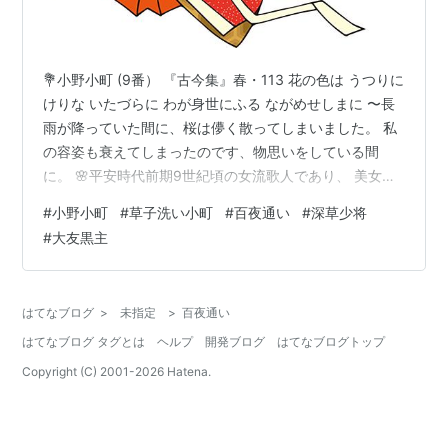
💐小野小町 (9番） 『古今集』春・113 花の色は うつりに
けりな いたづらに わが身世にふる ながめせしまに 〜長
雨が降っていた間に、桜は儚く散ってしまいました。 私
の容姿も衰えてしまったのです、物思いをしている間
に。 🌸平安時代前期9世紀頃の女流歌人であり、 美女の
代名詞 六歌仙、三十六歌仙、女房三十六歌仙の一人 小野
#
小野小町
#
草子洗い小町
#
百夜通い
#
深草少将
小町を題材にした謡曲も多く、 『草紙洗小町 そうしあら
#
大友黒主
いこまち』『通小町 かよいこまち』『鸚鵡小町 おうむこ
まち』 『関寺小町 せきでらこまち』『卒都婆小町 そと
ばこまち』『雨乞小町 あまごいこまち』 『清水小町 し
はてなブログ
>
未指定
>
百夜通い
みずこまち』の「七小町ななこまち」があります。 『古
はてなブログ タグとは
ヘルプ
開発ブログ
はてなブログトップ
今和歌…
Copyright (C) 2001-
2026
Hatena.