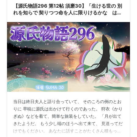
【源氏物語296 第12帖 須磨30】「生ける世の 別
れを知らで 契りつつ命を人に限りけるかな はか
ないことだった」とだけ言った。悲痛な心の底は
見せまいとしているのであった
当日は終日夫人と語り合っていて、 そのころの例のとお
りに 早暁に源氏は出かけて行くのであった。 狩衣《かり
ぎぬ》などを着て、簡単な旅装をしていた。 「月が出て
きたようだ。 もう少し端のほうへ出て来て、 見送ってだ
けでもください。 あなたに話すことがたくさん積もった