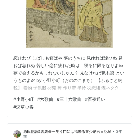
恋ひわび しばしも寝ばや 夢のうちに 見ゆれば逢ひぬ 見
ねば忘れぬ 苦しい恋に疲れた時は、寝るに限るなりよ🛌
夢で会えるかもしれないじゃん？ 見なければ気も楽 とい
うものよ🌿 by 小野小町（おののこまち） 【ふるさと納
税】 着物 子供服 羽織 袴 作り帯 半衿 羽織紐 蝶ネクタイ
自宅洗濯可能 七五三 お正月 羽織袴 7点 セット デニム ブ
#
小野小町
#
六歌仙
#
三十六歌仙
#
百夜通い
ルー 5歳 男の子 キッズ プレゼント価格: 160000 円楽天
#
深草少将
で詳細を見る 【ふるさと納税】鶺鴒蒔絵 琥珀帯留（乳白
色） | おしゃれ レディース 着物 帯留め 帯どめ アクセサ
リ 和 和小物価格: 367000 円楽天で詳細を見る
•
源氏物語&古典🪷〜笑う門には福来る🌸少納言日記🌸
3年
前