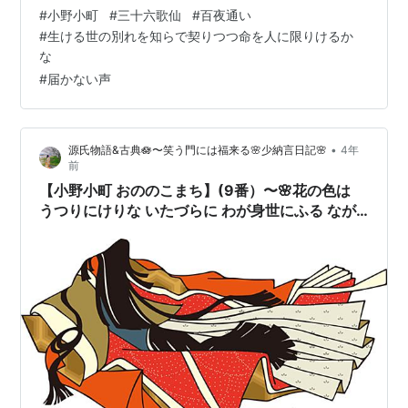
と 毎日毎日思わなければならないでしょうよ。 一日二日
#
小野小町
#
三十六歌仙
#
百夜通い
ほかにいても話がたまり過ぎる苦しい私なのだ」 と言っ
#
生ける世の別れを知らで契りつつ命を人に限りけるか
て、 御簾《みす》を巻き上げて、 縁側に近く女王を誘う
な
と、 泣き沈んでいた夫人はためらいながら膝行《いざ》
#
届かない声
って出た。 月の光のさすところに非常に美しく女王はす
わっていた。 自分が旅中に死んでしまえばこの人は どん
なふうになるであろ…
•
源氏物語&古典🪷〜笑う門には福来る🌸少納言日記🌸
4年
前
【小野小町 おののこまち】(9番）〜🌸花の色は
うつりにけりな いたづらに わが身世にふる なが
めせしまに