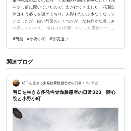
を少し前に聞いていたので、出かけてきました。花園全
体はもう盛りを過ぎており、人影もだいぶ少なくなって
いましたが、白い芍薬のいくつかが、なお静かな美しさ
を保っています。 名残りの芍薬、といった風情です。芍
薬の花を惜しむといえば、小野小町の「百夜通い」の伝
#
芍薬
#
小野小町
#
百夜通い
説を思い出します。三十六歳になった小町が都から郷里
へ戻ると、思いを寄せていた深草少将が後を追うように
移り住み、恋文を送り続けました。やがて届いた小町か
関連ブログ
らの返事には、「庭で大切に育てていた芍薬が少なくな
ったので、毎夜一株ずつ植え、百株になったなら契りを
交わしましょう」と記されていたといいます。少将は…
•
明日を生きる多発性骨髄腫患者の日常
9ヶ月前
明日を生きる多発性骨髄腫患者の日常323 隨心
院と小野小町