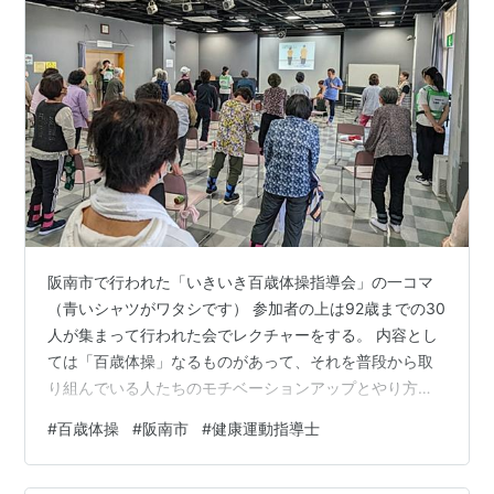
阪南市で行われた「いきいき百歳体操指導会」の一コマ
（青いシャツがワタシです） 参加者の上は92歳までの30
人が集まって行われた会でレクチャーをする。 内容とし
ては「百歳体操」なるものがあって、それを普段から取
り組んでいる人たちのモチベーションアップとやり方の
再確認。 こんなやつです↓↓ www.youtube.com 決まっ
#
百歳体操
#
阪南市
#
健康運動指導士
た体操をやるのはあまりやったことなかったけども、
『せっかくワタシが来たからには何か気の利いたことを
言わねばならない』というプレッシャーもあり、注意点