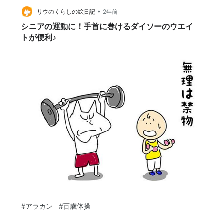
•
らしきものと「よかったらこんなのもどうぞ」とバリエ
リウのくらしの絵日記
2年前
ーションを紹介する。 腕に重りをつけてエクササイズ じ
シニアの運動に！手首に巻けるダイソーのウエイ
んわりと効いてきま…
トが便利♪
#
アラカン
#
百歳体操