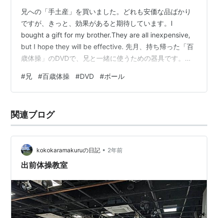
兄への「手土産」を買いました。どれも安価な品ばかり
ですが、きっと、効果があると期待しています。I
bought a gift for my brother.They are all inexpensive,
but I hope they will be effective. 先月、持ち帰った「百
歳体操」のDVDで、兄と一緒に使うための器具です。家
に閉じこもりがちになっている兄ですが、身体の動きが
#
兄
#
百歳体操
#
DVD
#
ボール
不自由になっている兄と、器具を使って「百歳体操」を
楽しんできます。きっと、間違いなく、少しは効果があ
ると信じています。The "100-Year-Old Exercises" DVD
関連ブログ
I brough…
•
kokokaramakuruの日記
2年前
出前体操教室