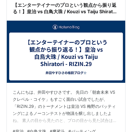
【エンターテイナーのプロという観点から振り返
る！】皇治 vs 白鳥大珠 / Kouzi vs Taiju Shiratori
- RIZIN.29
こんにちは、井田やすひさです。 先日の「朝倉未来 VS
クレベル・コイケ」もすごく面白い試合でしたが、
「RIZIN.29」のトーナメントは皇治 VS 梅野のバッティ
ングによるノーコンテストが物議を醸し出しましたよ
ね。 素人の目から見たのと、プロの目から見た試合は全
く違ったものに見えてる！というのを実感したのが、
#
皇治
#
白鳥大珠
#
魔裟斗
#
バッティング