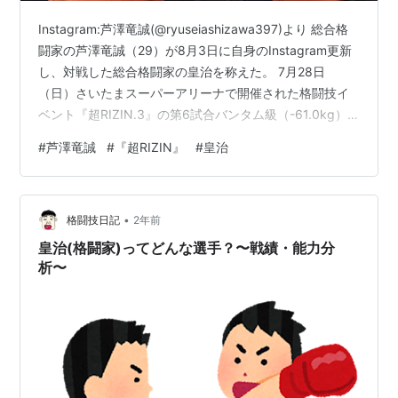
Instagram:芦澤竜誠(@ryuseiashizawa397)より 総合格
闘家の芦澤竜誠（29）が8月3日に自身のInstagram更新
し、対戦した総合格闘家の皇治を称えた。 7月28日
（日）さいたまスーパーアリーナで開催された格闘技イ
ベント『超RIZIN.3』の第6試合バンタム級（-61.0kg）5
分3Rで、判定3-0で破り因縁に決着をつけた芦澤竜誠。
#
芦澤竜誠
#
『超RIZIN』
#
皇治
この日の投稿では、「死闘を終えて 魂で闘っていただき
感謝と 自分にとって得るものがある事に ありがとうござ
いました。本当に強い漢でした」と対戦相手の皇治を称
•
えた。 この投稿には、「2人ともマジで最高やっ
格闘技日記
2年前
た！！」「これだから芦澤竜誠って惹…
皇治(格闘家)ってどんな選手？〜戦績・能力分
析〜