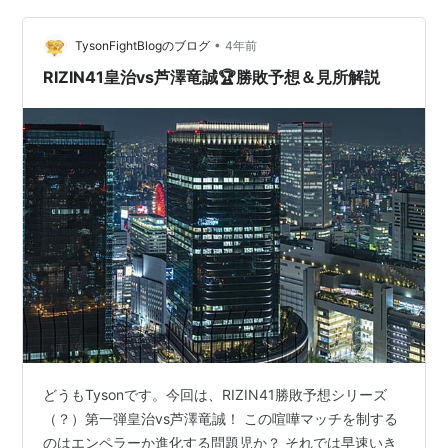
「ABEMA」、「RIZIN LIVE」等、各配信プラットフォー
•
ム(有料)での生中継になります。 RIZIN.41 大会日程▼・
TysonFightBlogのブログ
4年前
試合日時：2023年4月…
RIZIN41皇治vs芦澤竜誠🏆勝敗予想＆見所解説
どうもTysonです。今回は、RIZIN41勝敗予想シリーズ
（？）第一弾皇治vs芦澤竜誠！ この喧嘩マッチを制する
のはエンペラーか進化する問題児か？ それでは早速いき