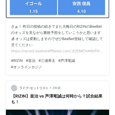
さぁ！ 昨日の投稿の続きでまた大晦日のRIZINのBeeBet
のオッズを見ながら勝敗予想をしていこうかと思います
💰 オッズは変動しますのでぜひBeeBet登録して確認して
見てください
https://record.beebetaffiliates.com/_62DMCHA6bFlVD
QsR8vgoqWNd7ZgqdRLk/1/ またRIZINはU-NEXTか
#
RIZIN
#
皇治
#
三浦孝太
#
芦澤竜誠
ABEMA TVを登録すれば観戦できます 無料トライアル実
#
オンラインカジノ
施中！＜U-NEXT＞ ABEMAの公式サイトはこちらから で
はまずこの試合から イゴールタナベVS安西信昌 勝利予
想はオッズ通りでイゴールで！ イゴールの寝技の強さは
サトシソーザくら…
•
ライブ-セットリスト
3年前
【RIZIN】皇治 vs 芦澤竜誠は何時から？試合結果
も！