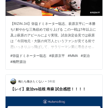
【RIZIN.34】弥益ドミネーター聡志、萩原京平に一本勝
ち! 鮮やかな三角絞めで絞り上げる この一戦は1年以上に
及ぶ萩原のアピールにより実現。試合決定会見では萩原
は「今回地元・大阪の何万人というファンが見てる前で
思いっきりぶっ飛ばして、サラリーマン業に専念させて
あげようと思ってる」と宣言。一方の弥益は「てアピー
#
弥益ドミネーター聡志
#
萩原京平
#
MMA
#
皇治
ルに誠意が感じられないと以前から思っていて、ちょっ
#
梅野源治
とその辺り、イラついていたところもありました。3月
20日は、忘れたくても忘れられない試合にしてあげた
い」と煽り返した。 www.oricon.co.jp …オーバーフック
から投げた萩原だが、グラウンドには行かず立たせる。
•
俺たち働きたくない
5年前
タックルを見せた…
【レイ】皇治vs祖根 寿麻 試合感想！！！！