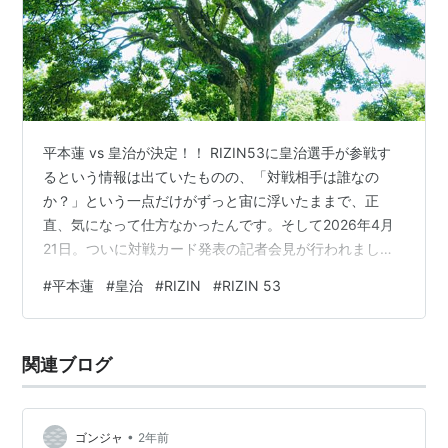
平本蓮 vs 皇治が決定！！ RIZIN53に皇治選手が参戦す
るという情報は出ていたものの、「対戦相手は誰なの
か？」という一点だけがずっと宙に浮いたままで、正
直、気になって仕方なかったんです。そして2026年4月
21日。ついに対戦カード発表の記者会見が行われまし
た。 平本蓮 vs 皇治が決定！！ 異例の進行で始まった記
#
平本蓮
#
皇治
#
RIZIN
#
RIZIN 53
者会見 まさかの平本蓮登場に驚き ボクシングルール、そ
して体重無差別 試合の行方と見どころを考察 異例の進行
で始まった記者会見会見はおなじみの進行で淡々と始ま
関連ブログ
る…かと思いきや、今回は少し様子が違いました。榊原
CEOと皇治選手がすでに壇上に立っている状態からスタ
ート。あれ、これいつ…
•
ゴンジャ
2年前