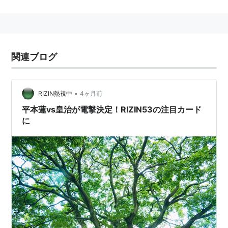
る。
関連ブログ
•
RIZIN熱視中
4ヶ月前
平本蓮vs皇治が電撃決定！RIZIN53の注目カード
に