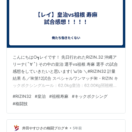
こんにちは○┓レイです！ 先日行われたRIZIN.32 沖縄ア
リーナ( ﾟ∀ ﾟ) その中の皇治 選手vs祖根 寿麻 選手 の試合
感想をしていきたいと思います( 'ω')b ＼#RIZIN32 計量
結果 💪／🌺第12試合 スペシャルワンマッチ🌺・RIZIN キ
ックボクシングルール：62.0kg皇治：62.00Kg🆚祖根寿
麻：61.75Kg【Yogibo presents RIZIN.32】📅：
#
RIZIN32
#
皇治
#
祖根寿麻
#
キックボクシング
11.20(土) 14:00開始📍：沖縄アリーナ📝：
#
格闘技
https://t.co/jL0yoRXHgG pic.twitter.com/5FDOZjN98m
— RIZIN FF OFFICIAL (@rizi…
•
井田やすひさの格闘ブログ☆
5年前