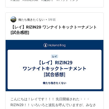
『皇治 vs 白鳥大珠』でした！ ここからは、実際に試合
映像を見返したり、魔裟斗の見解やその他Youtubeを見
た、完全に個人的な意見です。 「白鳥大珠、試合には勝
•
って結果を残したことは、格闘技のプロとしておめでと
俺たち働きたくない
5年前
う！でも、エンターテイナーのプロとしてはイマイ
【レイ】RIZIN29 ワンナイトキックトーナメント
チ、、、」です。 強くても知…
[試合感想]
こんにちは！レイです！！！ 先日開催された・・・
RIZIN29！！ いろいろと波乱を呼んでいますが、みなさ