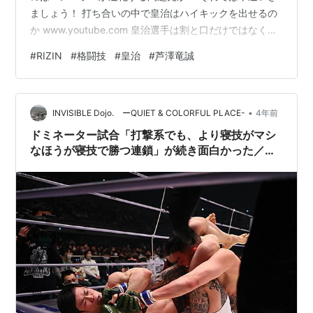
ましょう！ 打ち合いの中で皇治はハイキックを出せるの
か www.youtube.com 皇治選手は割と口だけではなく技
術もありますよね。 この試合での皇治選手最大のポイン
#
RIZIN
#
格闘技
#
皇治
#
芦澤竜誠
トは撃ち合いの混戦の中で出すハイキックを出せるか。
一発当てて芦澤選手のリズムは狂わせたいところ。 倒せ
るアウトボクサー芦澤竜誠 IMAGE 芦澤 竜誠 &
•
ANARCHY ヒップホップ／ラップ ¥255 provided
INVISIBLE Dojo. ーQUIET & COLORFUL PLACE-
4年前
courtesy of iTunes 生…
ドミネーター試合「打撃系でも、より寝技がマシ
なほうが寝技で勝つ連鎖」が続き面白かった／皇
治VS梅野の判定は…