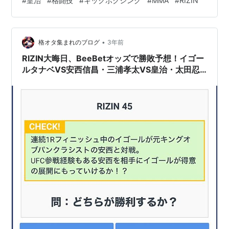
#
皇治
#
格闘技
#
キックボクシング
#
MMA
#
RIZIN
析 特徴 試合映像 まとめ 基本情報 プロフィール 名前 皇
治(鋼のエンペラー)生年月日 1989年5月6日(34歳)身長
173cm体重 60.0kg(スーパーフェザー級)出身地 大阪府
•
池田市所属ジム TEAM ONE構え オーソドックス入場曲
格オタ集まれのブログ
3年前
スーパースター…
RIZIN大晦日、BeeBetオッズで勝敗予想！イゴー
ルタナベVS安西信昌・三浦孝太VS皇治・太田忍
VS芦澤竜誠・元谷友貴VSヴィンスモラレス