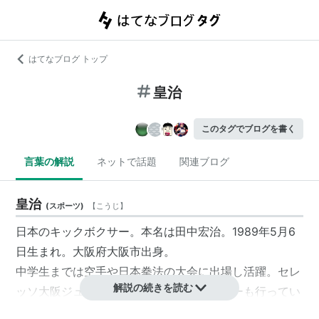
はてなブログ トップ
皇治
このタグでブログを書く
言葉の解説
ネットで話題
関連ブログ
皇治
(
スポーツ
)
【
こうじ
】
日本のキックボクサー。本名は田中宏治。1989年5月6
日生まれ。大阪府大阪市出身。
中学生までは空手や日本拳法の大会に出場し活躍。セレ
解説の続きを読む
ッソ大阪ジュニアチームに所属してサッカーも行ってい
た。その後はキックボクシングの選手として活動してい