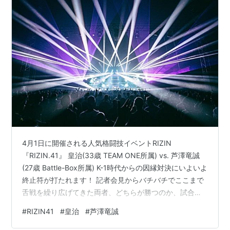
4月1日に開催される人気格闘技イベントRIZIN
『RIZIN.41』 皇治(33歳 TEAM ONE所属) vs. 芦澤竜誠
(27歳 Battle-Box所属) K-1時代からの因縁対決にいよいよ
終止符が打たれます！ 記者会見からバチバチでここまで
舌戦を繰り広げてきた両者、どちらが勝つのか、試合後
のマイクパフォーマンスも含めて勝者は何を語り、敗者
#
RIZIN41
#
皇治
#
芦澤竜誠
を何を語るのかそれも含め楽しみな1戦ですね！！ 【スポ
ンサーリンク】 今大会も地上波での放送は無く