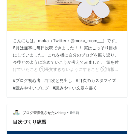
こんにちは。moka（Twitter：@moka_room___）です。
8月は無事に毎日投稿できました！！ 実はこっそり目標
にしていました。 これを機に自分のブログを振り返り、
今後どのように進めていこうか考えてみました。 気を付
けていたこと ①長文すぎないようにすること ②情報源
を書くこと ③毎日発信すること 読みにくいと思ったこ
#
ブログ初心者
#
目次と見出し
#
目次のカスタマイズ
と ①１文が長い ②漢字や専門用語の羅列 ③メリハリ
#
読みやすいブログ
#
読みやすい文章を書く
のない文章 今後の対策 ①目次を付ける ②キーワードを
選定する ③いろいろなブログを読む 気を付けていたこ
と ①長文すぎないようにすること 自分が文章を読むこ
とが得意ではないので1つ1つの記事を長くしすぎないよ
•
ブログ習慣化させたいblog
5年前
うに…
目次づくり練習