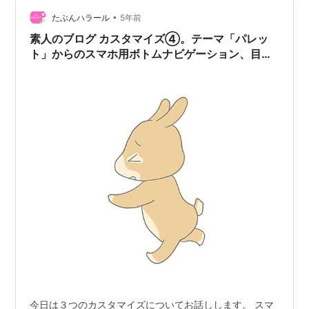
上で決めた①、②、③を見出しにしてみます。 ②目次
の文字を加える ここには目次と入れることにします。
•
たぶんハラール
5年前
③カスタマイズ 色や枠、マークなどいろいろ変…
素人のブログ カスタマイズ④。テーマ「パレッ
ト」からのスマホ用ボトムナビゲーション、目
次、蛍光ペン設置まで。
今日は３つのカスタマイズについてお話しします。 スマ