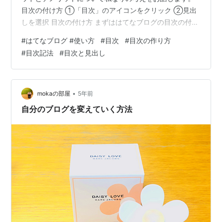
目次の付け方 ①「目次」のアイコンをクリック ②見出
しを選択 目次の付け方 まずははてなブログの目次の付け
方です。 ①「目次」のアイコンをクリック 目次を入れ
#
はてなブログ #使い方
#
目次
#
目次の作り方
たいところにカーソルをあてて「目次」のアイコンをク
#
目次記法
#
目次と見出し
リックします。 クリックすると[:contents]とい文字が出
てきます。 ②見出しを選択 目次にしたい部分をドラッ
クして見出しを選択します。 これだけです。 このように
してプレビューをみると[:contents]と…
•
mokaの部屋
5年前
自分のブログを変えていく方法