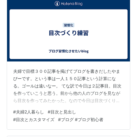
夫婦で目標３００記事を掲げてブログを書きだしたやま
ぴーです。という事は一人１５０記事という計算にな
る。ゴールは遠いなー。 てな訳で今日は２記事目。目次
を作っていこうと思う。前から他の人のブログを見なが
ら目次を作ってみたかった。なので今日は目次づくりに
チャレンジ。 流れ的には①見出しを決める②CSSで目
#
夫婦2人暮らし
#
目次と見出し
次の文字を加える③CSSでカスタマイズってな感じで
#
目次とカスタマイズ
#
ブログ #ブログ初心者
す。 ①見出しをきめる 見出しには大、中、小があって
順に細かく表示出来るようになっているらしい。今回は