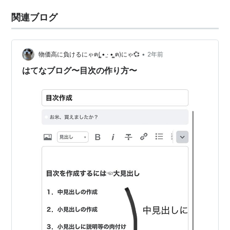
関連ブログ
•
物価高に負けるにゃฅ( ̳• ·̫ • ̳ฅ)にゃ💞
2年前
はてなブログ〜目次の作り方〜