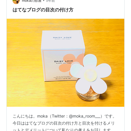
•
（皆さんのブログで日々学ばさせて頂いています）とい
mokaの部屋
5年前
う事で、私も少しづつ見やすい、読みやすい、共感して
はてなブログの目次の付け方
もらいやすい。を気にしてリライトしていこう。…
こんにちは。moka（Twitter：@moka_room___）です。
今日ははてなブログの目次の付け方と目次を付けるメリ
ットとデメリットについて私なりの考えをお話します。