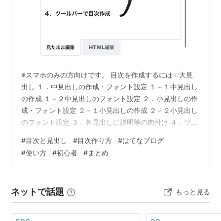
※スマホのみの方向けです。 目次を作成するには☜大見
出し １．中見出しの作成・フォント設定 １－１中見出し
の作成 １－２中見出しのフォント設定 ２．小見出しの作
成・フォント設定 ２－１小見出しの作成 ２－２小見出し
のフォント設定 ３．各見出しに説明等の肉付け ４．ツー
ルバーで目次作成 目次を作成するには☜大見出し １．中
#
目次と見出し
#
目次作り方
#
はてなブログ
見出しの作成・フォント設定 １－１中見出しの作成 目次
#
使い方
#
初心者
#
まとめ
を作成するに当たって、項目を少なくし過ぎると一項目
の内容量が多くなり、読みづらくなります。 ステップ毎
に書く内容が変わるタイミングで、各項目を作りましょ
ネットで話題
もっと見る
う。（1-2の後に画像あり） １－２中見出しのフォント設
定 中見出しの項…