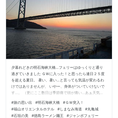
夕暮れどきの明石海峡大橋…フェリーはゆっくりと通り
過ぎていきました ＧＷに入った！と思ったら連日２５度
を超える夏日。 暑い、暑い…と言っても気温が変わるわ
けではありませんが、 いやー、身体がついていけないで
す…。 （更にここ数日は季節痛で頭が痛い…あぁ天気が
下り坂だからなのかも…やれやれ） 今年のＧＷは前半と
#
旅の思い出
#
明石海峡大橋
#
ＧＷ突入！
後半に分かれる方が多いのでしょうか。 それとも休みを
#
福山オリエンタルホテル
#
しまなみ海道
#
丸亀城
くっつけて長期にお出かけ…とか？ ワタクシは人混みが
#
石垣の美
#
徳島ラーメン麺王
#
ジャンボフェリー
ダメダメなので、おうちの周りでのんびりしようと思っ