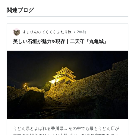
関連ブログ
•
すまりんの てくてく ふたり旅
2年前
美しい石垣が魅力✨現存十二天守「丸亀城」
うどん県とよばれる香川県… その中でも最もうどん店が