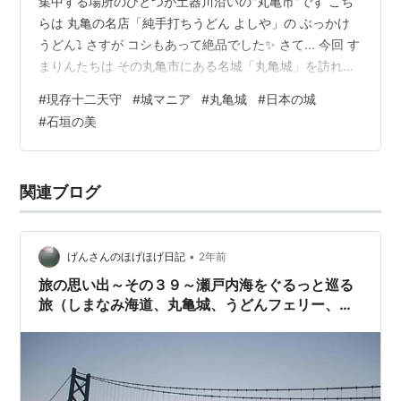
集中する場所のひとつが土器川沿いの"丸亀市"です こち
らは 丸亀の名店「純手打ちうどん よしや」の ぶっかけ
うどん⤵ さすが コシもあって絶品でした✨ さて... 今回 す
まりんたちは その丸亀市にある名城「丸亀城」を訪れま
した 「現存12天守」とよばれる江戸時代の姿そのままの
#
現存十二天守
#
城マニア
#
丸亀城
#
日本の城
天守が 四国にはなんと4つも残されているのですが その
#
石垣の美
ひとつが丸亀城です(^_-)-☆ 町の真ん中にある標高66m
の亀山の上に 三重三階の小さな天守が鎮座しています 現
存12天守のうちで 最も小さな天守です(*^^*) こちらが大
関連ブログ
手門 大手枡形の二つの門も現存遺構で …
•
げんさんのほげほげ日記
2年前
旅の思い出～その３９～瀬戸内海をぐるっと巡る
旅（しまなみ海道、丸亀城、うどんフェリー、明
石大橋などなど…）