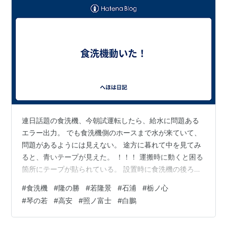
連日話題の食洗機、今朝試運転したら、給水に問題ある
エラー出力。 でも食洗機側のホースまで水が来ていて、
問題があるようには見えない。 途方に暮れて中を見てみ
ると、青いテープが見えた。 ！！！ 運搬時に動くと困る
箇所にテープが貼られている。 設置時に食洗機の後ろで
作業をしている間に、娘にテープ剥がしをお願いしたの
#
食洗機
#
隆の勝
#
若隆景
#
石浦
#
栃ノ心
だ。それが１枚残っていた。 ・・・まぁ仕方ない。 仕方
#
琴の若
#
高安
#
照ノ富士
#
白鵬
ないが、エラー表示はいただけない。給水には問題ない
よ。内部の部品が固定されて動けなかっただけだから。