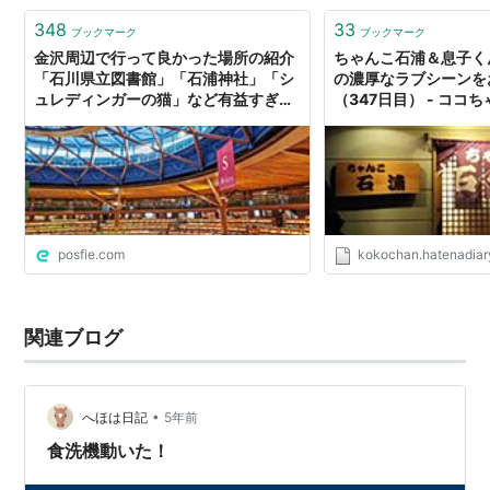
348
33
ブックマーク
ブックマーク
金沢周辺で行って良かった場所の紹介
ちゃんこ石浦＆息子く
「石川県立図書館」「石浦神社」「シ
の濃厚なラブシーンを
ュレディンガーの猫」など有益すぎる
（347日目） - ココ
情報が盛りだくさん
posfie.com
kokochan.hatenadiar
関連ブログ
•
へほは日記
5年前
食洗機動いた！