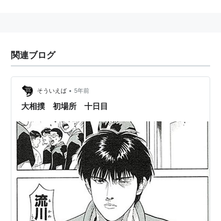
関連ブログ
•
そういえば
5年前
大相撲 初場所 十日目