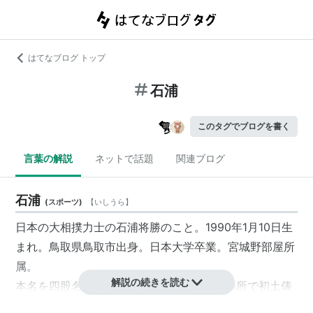
はてなブログ トップ
石浦
このタグでブログを書く
言葉の解説
ネットで話題
関連ブログ
石浦
(
スポーツ
)
【
いしうら
】
日本の大相撲力士の石浦将勝のこと。1990年1月10日生
まれ。鳥取県鳥取市出身。日本大学卒業。宮城野部屋所
属。
解説の続きを読む
本名を四股名にしている力士で2013年1月場所で初土俵
を踏んだ。