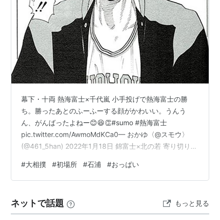
幕下・十両 熱海富士×千代嵐 小手投げで熱海富士の勝
ち。勝ったあとのふーふーする顔がかわいい。うんう
ん、がんばったよねー😊😆👏#sumo #熱海富士
pic.twitter.com/AwmoMdKCa0— おかゆ〈@スモウ〉
(@461_5han) 2022年1月18日 錦富士×北の若 寄り切りで
錦富士の勝ち。錦富士良い。北の若何もできず。 琴裕将
#
大相撲
#
初場所
#
石浦
#
おっぱい
×美ノ海 寄り切りで琴裕将の勝ち。オセロみたいな勝ち
星だったけどやっと連勝。 平戸海×翠富士 押し出しで平
戸海の勝ち。推し対決。 荒篤山×白鷹山 髷をつかむ反則
ネットで話題
もっと見る
で白鷹山の勝ち 大奄美×東白龍 押し出しで東白龍の勝
ち。この子の気の強さすごい。優勝して幕…