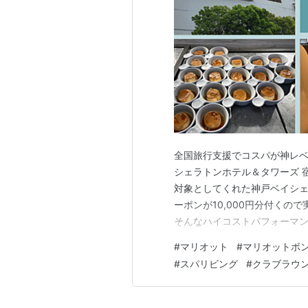
全国旅行支援でコスパが神レベル
シェラトンホテル＆タワーズ 
対象としてくれた神戸ベイシェラ
ーポンが10,000円分付くので
そんなハイコストパフォーマ
を是非ご覧いただけたら嬉しいで
#
マリオット
#
マリオットボ
ラウンジ スパリビング クラブ
#
スパリビング
#
クラブラウ
ラウンジ（19階…