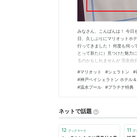
みなさん、こんばんは！ 今日
日、久しぶりにマリオットホテ
行ってきました！ 何度も伺っ
とって新たに）見つけた魅力に
るのかもしれませんが 完全自
承ください！ え？そうなの？
#
マリオット
#
シェラトン
#
す！ ではでは行ってみましょ
#
神戸ベイシェラトン ホテル
でスパークリングワインをご提
#
温水プール
#
プラチナ特典
ネットで話題
12
11
ブックマーク
ブ