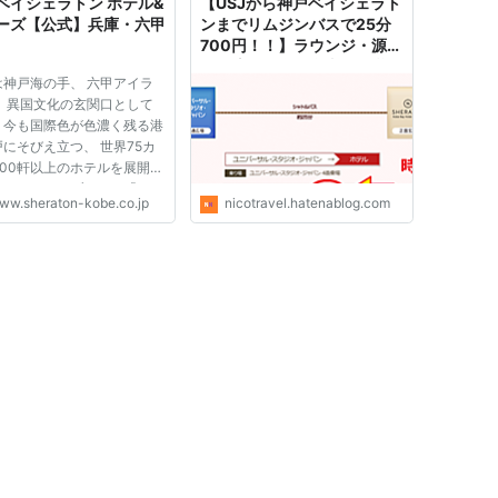
ベイシェラトン ホテル&
【USJから神戸ベイシェラト
ーズ【公式】兵庫・六甲
ンまでリムジンバスで25分
700円！！】ラウンジ・源泉
かけ流し温泉・食事・経営母
は神戸海の手、 六甲アイラ
体はホテルニュー淡路でお墨
。 異国文化の玄関口として
付き！朝食のコーヒー「BAY
、今も国際色が色濃く残る港
ブレンド」は必飲！！ -
にそびえ立つ、 世界75カ
NicoTravelの日記
400軒以上のホテルを展開す
ールドワイドブランド「シェ
ww.sheraton-kobe.co.jp
nicotravel.hatenablog.com
ン」。 西洋の機能性に日本
き伝統「和のおもてなし」を
込んだ、異国と日本の文化が
い混じり合う地「神戸」にふ