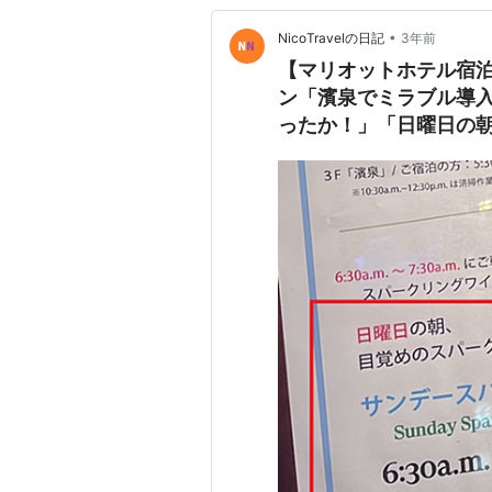
•
NicoTravelの日記
3年前
【マリオットホテル宿
ン「濱泉でミラブル導
ったか！」「日曜日の
作る手作りスイーツが