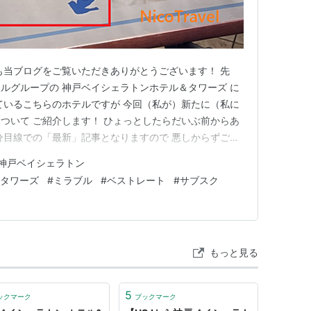
も当ブログをご覧いただきありがとうございます！ 先
ルグループの 神戸ベイシェラトンホテル＆タワーズ に
ているこちらのホテルですが 今回（私が）新たに（私に
ついて ご紹介します！ ひょっとしたらだいぶ前からあ
分目線での「最新」記事となりますので 悪しからずご了
知らなかった！という情報が一つでもあれば嬉しいで
神戸ベイシェラトン
う～！ まずはこちらから！ 日曜日の朝は朝食バイキング
＆タワーズ
#
ミラブル
#
ベストレート
#
サブスク
供！ え？朝から…
もっと見る
5
ックマーク
ブックマーク