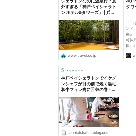
シェラトンなのに温泉付？意
神戸
外すぎる「神戸ベイシェラト
タワ
ン ホテル&タワーズ」 | 兵庫
県 | トラベルjp 旅行ガイド
ここ
ンド
栄え
町神戸
国に
るワ
www.travel.co.jp
w
ラト
の良
織り
5
ブックマーク
出逢
神戸ベイシェラトンでイケメ
さ...
ンシェフが目の前で焼く黒毛
和牛フィレ肉に舌鼓の巻 - 千
日のブログ 家と住宅ローン
のはてな？に答える
sennich.hatenablog.com