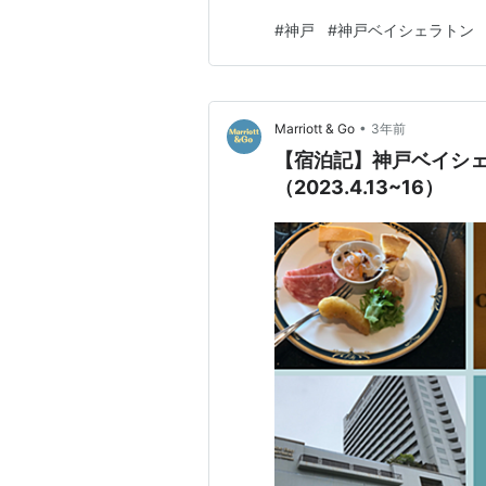
ないようにする。 排水溝はまわ
#
神戸
#
神戸ベイシェラトン
ものスカイマークで羽田から行
食べました。 旨し！ 保安検
•
Marriott & Go
3年前
【宿泊記】神戸ベイシェ
（2023.4.13~16）