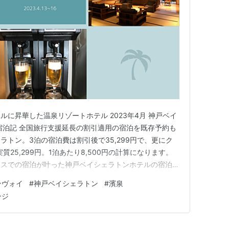
に昇華した温泉リゾートホテル 2023年4月 神戸ベイ
宿泊記 全国旅行支援延長の割引適用の宿泊を既存予約も
トン。3泊の宿泊費は割引後で35,299円で、更にク
実質25,299円。1泊あたり8,500円の計算になります。
ンスでの宿泊が叶った神戸ベイシェラトンホテルの宿泊記
す🍀 ホテル外観・館内等 神戸六甲温泉 濱泉 湯上り
ンヴォイ
#
神戸ベイシェラトン
#
濱泉
ラウンジ（19階）ティーサービス（7時〜21時） クラブ
ンジ