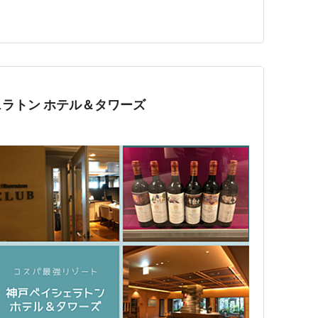
りを綺麗にしておく。 など。 東京は雨でした…。 いつ
きます。 羽田で軽く腹ごしらえ。 嫁おすすめの蕎麦を
査場のすぐ近く…
ラトン ホテル＆タワーズ