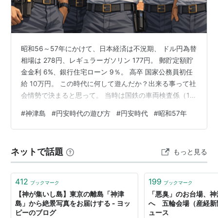
昭和56～57年にかけて、日本経済は不況期、 ドル円為替
相場は 278円、レギュラーガソリン 177円。 郵貯定額貯
金金利 6%、銀行住宅ローン 9％。 高卒 国家公務員初任
給 10万円。 この時代に何して遊んだか？出来る事って社
会情勢で決まると思って。 当時は国鉄の車両検査係（19
～20歳の頃）やってました。 まず1ドル278円（2026年
#
神津島
#
円安時代の遊び方
#
円安時代
#
昭和57年
は162円）周囲に海外の話をする人は皆無。 車両検査長
は「ロンドン行ってきたぜ！」なんて冗談でね。 五反田
有楽街にあったディープなキャバレーですよ・笑 私のあ
ネットで話題
もっと見る
の頃は、詰所の生活（車も詰所に置いてた）と、 若者の
アウトドア遊びの提案をしてくれたのが職場の親友…
412
199
ブックマーク
ブックマーク
【神が集いし島】東京の離島「神津
「悪臭」のお台場、神
島」から絶景写真をお届けする - ヨッ
へ 五輪会場（産経新聞）
ピーのブログ
ュース