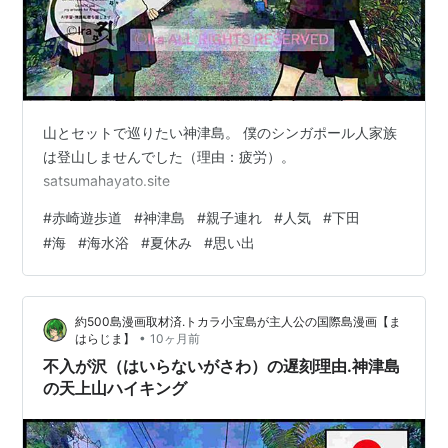
山とセットで巡りたい神津島。 僕のシンガポール人家族
は登山しませんでした（理由：疲労）。
satsumahayato.site
#
赤崎遊歩道
#
神津島
#
親子連れ
#
人気
#
下田
#
海
#
海水浴
#
夏休み
#
思い出
約500島漫画取材済.トカラ小宝島が主人公の国際島漫画【ま
•
はらじま】
10ヶ月前
不入が沢（はいらないがさわ）の遅刻理由.神津島
の天上山ハイキング