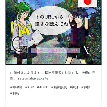
山頂付近にあります。 精神疾患者も動揺する、神様の行
動。 satsumahayato.site
#
神津島
#
ASD
#
ADHD
#
精神疾患
#
神話
#
神様
#
利島