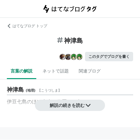
はてなブログ トップ
神津島
このタグでブログを書く
言葉の解説
ネットで話題
関連ブログ
神津島
(
地理
)
【
こうづしま
】
伊豆七島のほぼ中央に位置する島。
解説の続きを読む