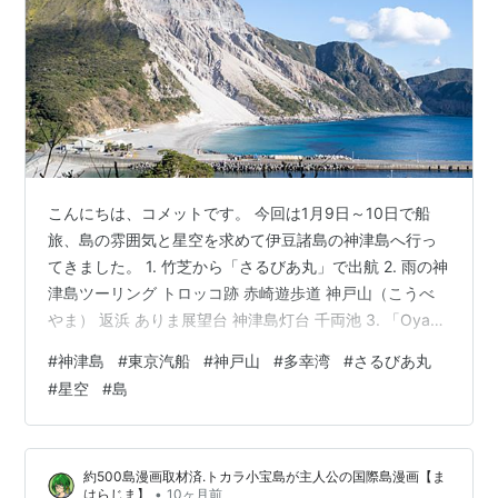
こんにちは、コメットです。 今回は1月9日～10日で船
旅、島の雰囲気と星空を求めて伊豆諸島の神津島へ行っ
てきました。 1. 竹芝から「さるびあ丸」で出航 2. 雨の神
津島ツーリング トロッコ跡 赤崎遊歩道 神戸山（こうべ
やま） 返浜 ありま展望台 神津島灯台 千両池 3. 「Oyado
＆Café のら」と満天の星空 夕飯 多幸湾と星空 神津島の
#
神津島
#
東京汽船
#
神戸山
#
多幸湾
#
さるびあ丸
中心部と星空 4.翌朝の快晴 おばちゃんと一緒に住んでい
#
星空
#
島
る猫ののらちゃん 昨日は見れなかった天上山ときれいな
青色の多幸湾 5.帰路 1. 竹芝から「さるびあ丸」で出航 仕
事を定時で上がり急いで竹芝へ。 出発が深夜の11時で神
約500島漫画取材済.トカラ小宝島が主人公の国際島漫画【ま
津島には翌日の１０時ごろ到着予…
•
はらじま】
10ヶ月前