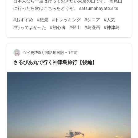
日本人なら一度は行っておきたい東京の山です。 高尾山
に行ったら次はこちらをどうぞ。 satsumahayato.site
#
おすすめ
#
絶景
#
トレッキング
#
シニア
#
人気
#
行ってよかった
#
初心者
#
登山
#
島漫画
#
神津島
•
ツイ史跡巡り部活動日記
1年前
さるびあ丸で行く神津島旅行【後編】