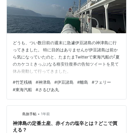
どうも、つい数日前の週末に急遽伊豆諸島の神津島に行
ってきました。 特に目的はありませんが伊豆諸島は前か
ら気になっていたのと、たまたまTwitterで東海汽船の｢夏
のカケコミきっぷ｣なる格安往復券の告知ツイートを見て
休み発動して行ってきました。
#
竹芝桟橋
#
神津島
#
伊豆諸島
#
離島
#
フェリー
#
東海汽船
#
さるびあ丸
•
島旅手帖
1年前
神津島の定番土産、赤イカの塩辛とは？どこで買
える？