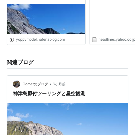
yoppymodel.hatenablog.com
headlines.yahoo.co.j
関連ブログ
•
Cometのブログ
6ヶ月前
神津島原付ツーリングと星空観測