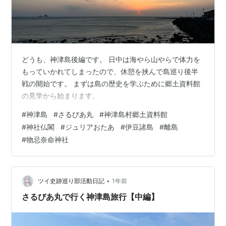
どうも、神津島後編です。 日中は海やら山やらで体力を
もっていかれてしまったので、休憩を挟んで島巡り後半
戦の開始です。 まずは島の歴史を学ぶために郷土資料館
の見学から始まります。
#
神津島
#
さるびあ丸
#
神津島村郷土資料館
#
神社仏閣
#
ジュリアおたあ
#
伊豆諸島
#
離島
#
物忌奈命神社
•
ツイ史跡巡り部活動日記
1年前
さるびあ丸で行く神津島旅行【中編】