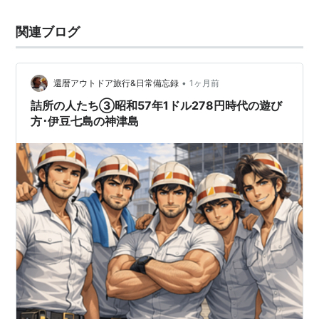
関連ブログ
•
還暦アウトドア旅行&日常備忘録
1ヶ月前
詰所の人たち③昭和57年1ドル278円時代の遊び
方･伊豆七島の神津島