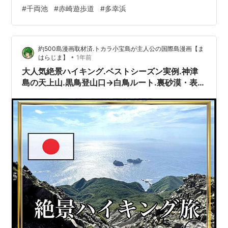
#
千両池
#
赤崎遊歩道
#
多幸浜
約500島漫画取材済.トカラ小宝島が主人公の国際島漫画【ま
•
はらじま】
1年前
大人気絶景ハイキング.ベストシーズン実例.神津
島の天上山.黒鳥登山口→白鳥ルート.裏砂漠・表砂
漠巡り