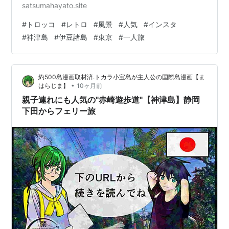
satsumahayato.site
#
トロッコ
#
レトロ
#
風景
#
人気
#
インスタ
#
神津島
#
伊豆諸島
#
東京
#
一人旅
約500島漫画取材済.トカラ小宝島が主人公の国際島漫画【ま
•
はらじま】
10ヶ月前
親子連れにも人気の"赤崎遊歩道"【神津島】静岡
下田からフェリー旅