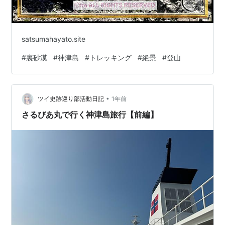
satsumahayato.site
#
裏砂漠
#
神津島
#
トレッキング
#
絶景
#
登山
•
ツイ史跡巡り部活動日記
1年前
さるびあ丸で行く神津島旅行【前編】