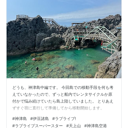
どうも、神津島中編です。 今回島での移動手段を何も考
えていなかったので、ずっと船内でレンタサイクルか原
付かで悩み続けていたら島上陸していました。 とりあえ
ずすぐ宿に直行して準備してから移動開始します。
#
神津島
#
伊豆諸島
#
ラブライブ!
#
ラブライブスーパースター
#
天上山
#
神津島空港