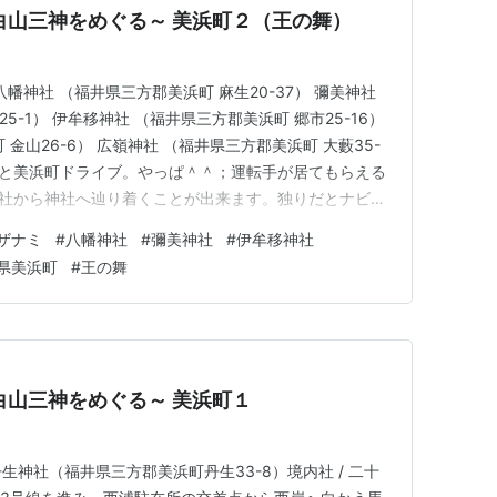
【白山神社 参拝記】～白山三神をめぐる～ 美浜町２（王の舞）
幡神社 （福井県三方郡美浜町 麻生20-37） 彌美神社
25-1） 伊牟移神社 （福井県三方郡美浜町 郷市25-16）
金山26-6） 広嶺神社 （福井県三方郡美浜町 大藪35-
人と美浜町ドライブ。やっぱ＾＾；運転手が居てもらえる
神社から神社へ辿り着くことが出来ます。独りだとナビが
ばかりなもんで～～（笑）。今日は一日かけて一気に巡っ
ザナミ
#
八幡神社
#
彌美神社
#
伊牟移神社
 （福井県三方郡美浜町 麻生20-37） 敦賀より国道2…
県美浜町
#
王の舞
【白山神社 参拝記】～白山三神をめぐる～ 美浜町１
生神社（福井県三方郡美浜町丹生33-8）境内社 / 二十