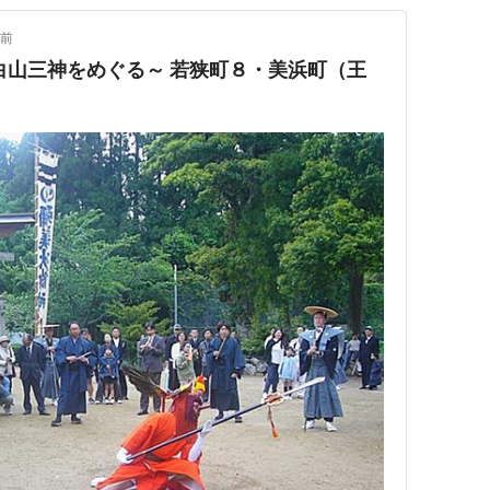
月前
ぐる～ 若狭町８・美浜町（王