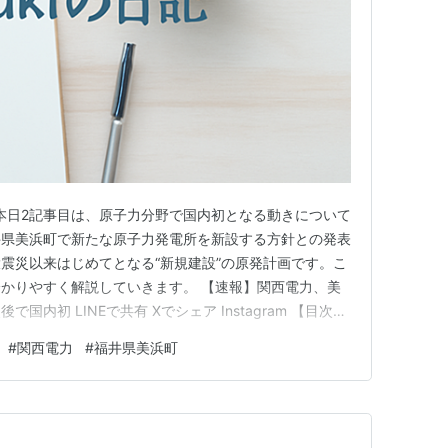
す。 本日2記事目は、原子力分野で国内初となる動きについて
井県美浜町で新たな原子力発電所を新設する方針との発表
震災以来はじめてとなる“新規建設”の原発計画です。こ
かりやすく解説していきます。 【速報】関西電力、美
内初 LINEで共有 Xでシェア Instagram 【目次】
. 美浜新設計画の概要 ◆ 2. 背景にあるエネルギー政策
#
関西電力
#
福井県美浜町
め ◆ 4. ブロガー的分析と声 ◆ 5. まとめとこれ…