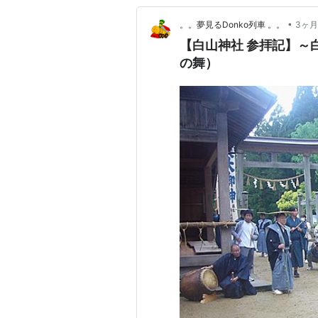
•
。。夢見るDonko列車 。。
3ヶ
【白山神社 参拝記】～白山三神をめ
の舞）