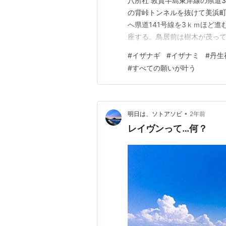
八所社 敦賀半島東岸線の県道
の背峠トンネルを抜けて美浜
へ県道141号線を3ｋｍほど
座する。鳥居前は樹木が茂っ
訪れのような日差しの温かさ
#
イザナギ
#
イザナミ
#
丹生
しいぐらいの一日です。 見上
#
すべての願いが叶う
の姿を見つけて＠＠！ 思わず
•
明日は、ソトアソビ
2年前
レイヴンって…何？