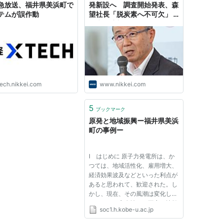
急放送、福井県美浜町で
発新設へ 調査開始発表、森
テムが誤作動
望社長「脱炭素へ不可欠」 -
日本経済新聞
tech.nikkei.com
www.nikkei.com
5
ブックマーク
原発と地域振興ー福井県美浜
町の事例ー
I はじめに 原子力発電所は、か
つては、地域活性化、雇用増大、
経済効果波及などといった利点が
あると思われて、歓迎された。し
かし、現在、その風潮は変化して
きている。安全性への不安、情報
soc1.h.kobe-u.ac.jp
公開の不足という観点から、地元