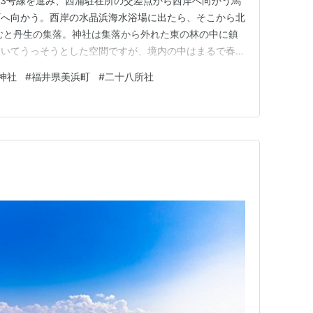
33号線を進み、西浦駐在所の交差点から西岸へ向かう馬
町へ向かう。西岸の水晶浜海水浴場に出たら、そこから北
進むと丹生の集落。神社は集落から外れた東の林の中に鎮
ていてうっそうとした空間ですが、境内の中はまるで春の
と心地よさに包まれました。今日は青く澄んだ空の色が眩
神社
#
福井県美浜町
#
二十八所社
げれば、枯木と化した大木の先端から天に昇るが如く龍
シャッターを切…