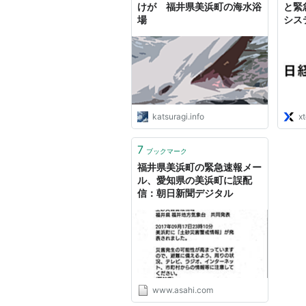
けが 福井県美浜町の海水浴
と緊
場
シス
katsuragi.info
x
7
ブックマーク
福井県美浜町の緊急速報メー
ル、愛知県の美浜町に誤配
信：朝日新聞デジタル
www.asahi.com