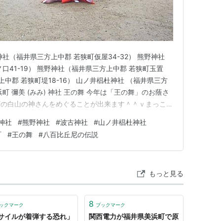
社（福井県三方上中郡 若狭町仮屋34-32） 熊野神社
口41-19） 熊野神社（福井県三方上中郡 若狭町玉置
上中郡 若狭町堤18-16） 山ノ井椙杜神社 （福井県三方
浜町 彌美 (みみ) 神社 王の舞 今年は「王の舞」のお蔭さ
町の白山の神さんをめぐることが出来ます＾＾ｖまっこ
午前中に若狭町の神社をめぐり、午後から美浜町の彌美
神社
#
熊野神社
#
波古神社
#
山ノ井椙杜神社
頂きます。宇波西神社とは対照的だと語られる「女形の王
町
#
王の舞
#
八百比丘尼の伝説
もっと見る
8
ックマーク
ブックマーク
サイルが着弾する恐れ」
関西電力が福井県美浜町で原