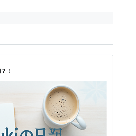
で、原発反対の気運が高まってき
ているのだ。それに対して、誘致
派は、安全面で問題はないと...
初？！