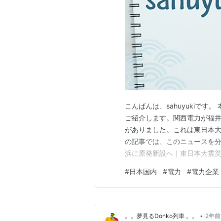
こんばんは、sahuyukiで
ご紹介します。関西電力が福
がありました。これは東日本大
の記事では、このニュースを分
浜に原発新設へ｜東日本大震災後で国
原発新設の今、何が動く？ ◆ 1
#
日本国内
#
電力
#
電力企業
の流れ ◆ 3. 国・地元の受け止
•
。。夢見るDonko列車 。。
2年前