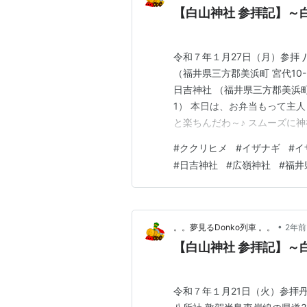
令和７年１月27日（月）参拝 八
（福井県三方郡美浜町 宮代10-
日吉神社 （福井県三方郡美浜町 
1） 本日は、お弁当もって主
と楽ちんだわ～♪ スムーズに
あっても何故だか道に迷って
#
ククリヒメ
#
イザナギ
#
イ
てみたいと思います。 八幡神社
#
日吉神社
#
広嶺神社
#
福井
•
。。夢見るDonko列車 。。
2年前
令和７年１月21日（火）参拝丹