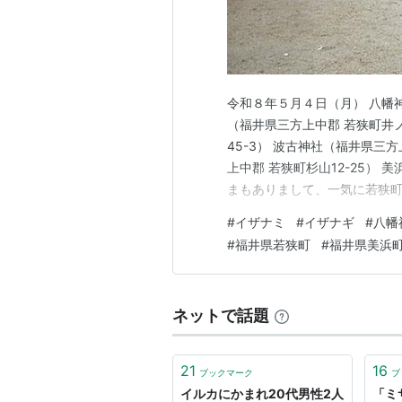
令和８年５月４日（月） 八幡神
（福井県三方上中郡 若狭町井ノ
45-3） 波古神社（福井県三方
上中郡 若狭町杉山12-25） 美
まもありまして、一気に若狭
と、有難いことです。 本日は
#
イザナミ
#
イザナギ
#
八幡
神社の例大祭にお邪魔させて
#
福井県若狭町
#
福井県美浜
の舞」を楽しんで…
ネットで話題
21
16
ブックマーク
ブ
イルカにかまれ20代男性2人
「ミ