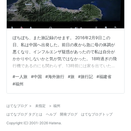
ぼちぼち、また旅記録のせます。 2016年2月9日この
日、私は中国へ出発した。前日の夜から急に母の体調が
悪くなり、インフルエンザ疑惑があったので私は自分が
かかりやしないかと気が気ではなかった。 18時過ぎの飛
行機であるのにも関わらず、13時前には家を出ていた気
がする。 案の定羽田空港では退屈になってしまった。カ
#
一人旅
#
中国
#
海外旅行
#
旅
#
旅行記
#
福建省
フェに行き時間をつぶし、予約をしていたポケットWi-Fi
#
福州
の受け取りを済ませた。 今まで韓国へ行くときなど使っ
たことがなかったが、以前中国に行ったときはほとんど
ネットが通じず難儀であった。今回は一人旅だし、用心
はてなブログ
>
未指定
>
福州
棒のためにも持つことにしていた。 この日の目的地は、
はてなブログ タグとは
ヘルプ
開発ブログ
はてなブログトップ
福州。福州は、中国大陸南東に…
Copyright (C) 2001-
2026
Hatena.