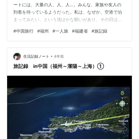
ートには、大量の人、人、人…。みんな、家族や友人の
到着を待っているようだった。私は、なぜか、空港で泊
まってみたい、という浅はかな願いがあり、その日は空
港で寝ることにしていた。しかし、国内線のターミナル
#
中国旅行
#
福州
#
一人旅
#
福建省
#
旅記録
だからか。深く考えていなかったのだけれども、とにか
く人も少ないし、想像と違った。 最初に度肝を抜かれた
のが、家族でトランプゲームをする人たち。 床に座っ
•
て、スイカの種を食べながらゲームをしていたのだが、
生活記録ノート
4年前
種のゴミを全部床にそのままポイっと捨てているではな
旅記録 in中国（福州～瀋陽～上海）①
いか。 さすがに辟易した掃除のおばちゃん…