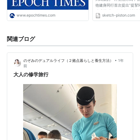
他健身同行首次提出“提挈
动”新概念。 绿色运动新空
www.epochtimes.com
sketch-piston.com
式成立至今已发展成为拥
店的健身连锁企业，通...
関連ブログ
•
のぞみのデュアルライフ（２拠点暮らしと養生方法）
1年
前
大人の修学旅行