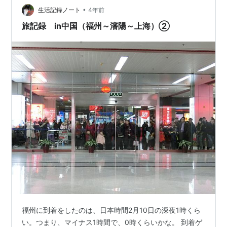
•
です。 この数年の海外は以前よりも準備が面倒でコード
生活記録ノート
4年前
決済アプリや現地でのスマホの設定など…
旅記録 in中国（福州～瀋陽～上海）②
福州に到着をしたのは、日本時間2月10日の深夜1時くら
い。つまり、マイナス1時間で、0時くらいかな。 到着ゲ