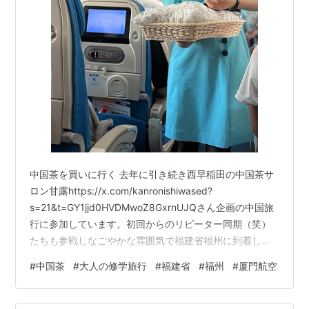
中国茶を買いに行く 去年に引き続き西早稲田の中国茶サ
ロン甘露https://x.com/kanronishiwased?
s=21&t=GY1jjd0HVDMwoZ8GxrnUJQさん企画の中国旅
行に参加しています。初回からのリピーター同期（笑）
たちも参戦しなごやかな雰囲気で福建省福州に到着しま
した。今回は甘露さんのオーナーさんと青蛾茶房
#
中国茶
#
大人の修学旅行
#
福建省
#
福州
#
厦門航空
https://x.com/seigasabou?
s=21&t=GY1jjd0HVDMwoZ8GxrnUJQさんのオーナーさ
んも同行してくださってより中国茶に特化した旅の予定