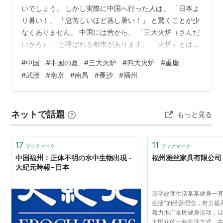
いでしょう。 しかし実際に中国へ行った人は、 「日本よ
り暑い！」 「息苦しいほど蒸し暑い！」 と驚くことが少
なくありません。 中国には昔から、 「三大火炉（さんだ
いかろ）」 と呼ばれる都市があります。 「火炉」とは文
字どおり、 "かまど" という意味です。 それほど暑い都市
#
中国
#
中国の夏
#
三大火炉
#
四大火炉
#
重慶
ということですね。 今回は、中国がなぜこんなに暑いの
#
武漢
#
南京
#
南昌
#
長沙
#
福州
か、そして有名な「三大火炉」について詳しく紹介しま
す。 中国は日本より南北に広い まず知っておきたいの
は、 中国の国土の広さです。 南北の距離は約
ネットで話題
もっと見る
5,500km。 北はロシアに接し、 南は熱帯地域まで広が
っています。 その…
17
11
ブックマーク
ブックマーク
中国福州：正体不明の水中生物出現 -
福州雅丝家具有限公司
大紀元時報−日本
运动改变生活某某健身一直
生活”的经营理念，努力提
着力推广全民健身运动，
大民众的一种生活方式，