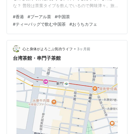
な？ 普段は茶葉タイプを飲んでいるので興味津々。旅行
中はお部屋でお茶を飲む機会がなかったので、しっかり
#
香港
#
プーアル茶
#
中国茶
持って帰ってきました。 茶葉の場合は洗茶しますが、テ
#
ティーバッグで飲む中国茶
#
おうちカフェ
ィーバッグはその工程不要だよね？ 念の為チェックする
とパッケージに飲み方が書いてありました。 たっぷり飲
みたいので、IKEAのマグカップを選んでみました。 お湯
を入れて、3分ほど待ちます。 上の写真の状態から数分
•
心と身体がよろこぶ気功ライフ
3ヶ月前
経ち、段々と濃さが出てきました。…
台湾茶館・串門子茶館