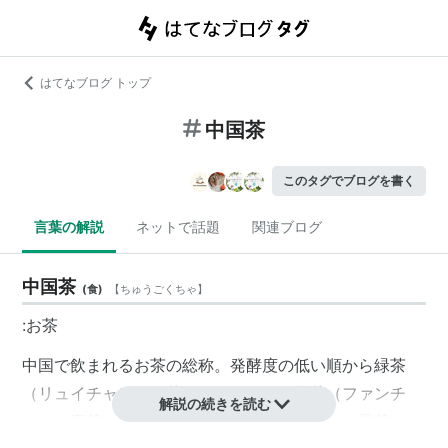
はてなブログ トップ
中国茶
このタグでブログを書く
言葉の解説
ネットで話題
関連ブログ
中国茶
(
食
)
【
ちゅうごくちゃ
】
:お茶
中国で飲まれる
お茶
の総称。発酵度の低い順から
緑茶
（リュイチャ）、
白茶
（パイチャ）、
黄茶
（ファンチ
解説の続きを読む
ャ）、
青茶
（チンチャ）、
紅茶
（ホンチャ）、
黒茶
（ヘ