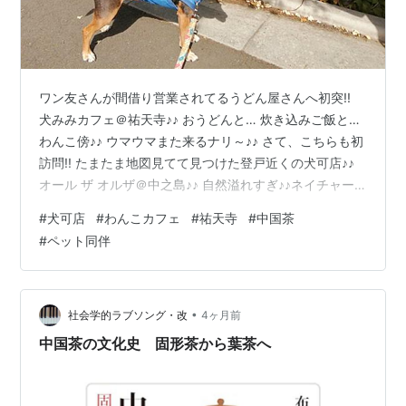
ワン友さんが間借り営業されてるうどん屋さんへ初突!!
犬みみカフェ＠祐天寺♪♪ おうどんと… 炊き込みご飯と…
わんこ傍♪♪ ウマウマまた来るナリ～♪♪ さて、こちらも初
訪問!! たまたま地図見てて見つけた登戸近くの犬可店♪♪
オール ザ オルザ＠中之島♪♪ 自然溢れすぎ♪♪ネイチャー
ワンダーランド♪♪ ランチプレートも自然派でウマウマ♪♪
#
犬可店
#
わんこカフェ
#
祐天寺
#
中国茶
さて、最後も新規開拓!! でも実は閉店してしまった犬可
#
ペット同伴
店ジ サッカ カフェの跡に出来たお店♪♪ クイミチャリョ
＠狛江♪♪ 本格中国茶と魯肉飯がハオハオハオ♪♪ ありお～
り～は～べ～り～ コンド～ロイチ～ン♪♪ ぺろぺろ まっ
たぬ～ん♪♪ 【第2類医薬品】キ…
•
社会学的ラブソング・改
4ヶ月前
中国茶の文化史 固形茶から葉茶へ