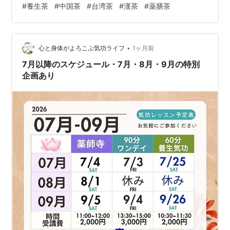
#
養生茶
#
中国茶
#
台湾茶
#
漢茶
#
薬膳茶
作ります！ 記録を兼ねてのご紹介でした。 ランキング参
加中健康 ランキング参加中ライフスタイル
•
心と身体がよろこぶ気功ライフ
1ヶ月前
7月以降のスケジュール・7月・8月・9月の特別
企画あり