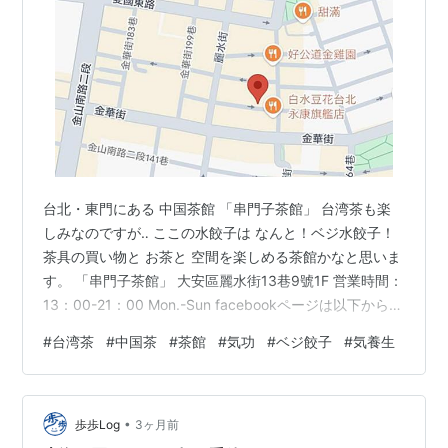
台北・東門にある 中国茶館 「串門子茶館」 台湾茶も楽
しみなのですが‥ ここの水餃子は なんと！ベジ水餃子！
茶具の買い物と お茶と 空間を楽しめる茶館かなと思いま
す。 「串門子茶館」 大安區麗水街13巷9號1F 営業時間：
13：00-21：00 Mon.-Sun facebookページは以下から
www.facebook.com インスタは以下から
#
台湾茶
#
中国茶
#
茶館
#
気功
#
ベジ餃子
#
気養生
https://www.instagram.com/stopbyteahouse2018/ ラ
ンキング参加中台湾
•
歩歩Log
3ヶ月前