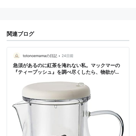
イチャ）に分類される。
日本では青茶の一種である
烏龍茶
が有名だが、中国では
緑茶が主に飲まれているらしい。
中国茶の種類
関連ブログ
上記の醗酵度別の種類と簡単な煎れ方。
緑茶
（リュイチャ)日本の緑茶と製法は大体同じだ
•
totonoemamaの日記
24日前
が、昔日本では主流だった釜炒りの方法で火入れす
急須があるのに紅茶を淹れない私。マックマーの
る（現在は日本の緑茶はほとんどが蒸しで火入れす
『ティープッシュ』を調べ尽くしたら、物欲が止
る）さらにあまり揉捻しない。80℃くらいの温度で
まらなくなった話
煎れる。
白茶
（パイチャ）日本の玉露のように香りと旨みを
強くもった茶。４０℃くらいの低温で煎れる。水色
は薄く、香りと味を楽しむ。
黄茶
（ファンチャ）耐熱グラスなどでジャンピング
を十分させて９０℃から８０℃で煎れる。水色はや
や黄色みがかり、しっかりとした味が感じられる。