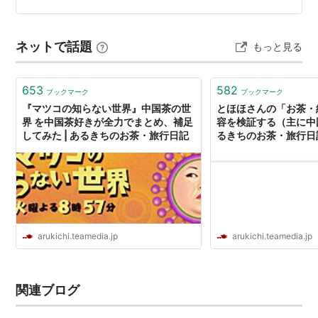
ーバーで味主体の茶だろう。もちろん沸騰に近い温
ンをひとつ押すだけで、お茶がスーッと下のポットに落
度でポットで供すると美味しい。
ちていく。その映像がなんだか妙に心に残ってしまっ
黒茶
（ヘイチャ）フーチャとよばれることも多い。
ネットで話題
もっと見る
て。重力だけでお茶が抽出されていく様子は、…
プーアル茶に代表され、香港でよく飲まれる。円形
や四角く固められ表面にうっすらと黴を生えさせて
653
582
充分熟成させる。１０年を超えると味が格別にかわ
ブックマーク
ブックマーク
『マツコの知らない世界』中国茶の世
とほほさんの「お茶・
り３０年や２０年たったものは外国人には売らない
界 を中国茶好きが全力でまとめ、補足
容を検証する（主に中国
という。中国料理との相性もいい。強烈な脂肪分解
してみた | あるきちのお茶・旅行日記
るきちのお茶・旅行日
性のあるお茶。これがあるために中国人は脂っこい
料理も平気で食せるという。ただ食べ物をたべない
で飲むとすこぶる消化器に負担がかかる。煎れ方は
蓋碗や急須に砕いた茶葉をいれ沸騰した熱湯でさっ
と表面の黴を洗い流す意味ですぐ捨てる、それから
飲用にする沸騰したお湯をいれしばらく蒸してから
arukichi.teamedia.jp
arukichi.teamedia.jp
供する。味や香りがなくなる寸前くらいが一番美味
しいものとされる。
関連ブログ
花茶
（ファンチャ）緑茶に着香したり、茶葉の形を
加工したもの。ジャスミン茶や竜珠茶など。