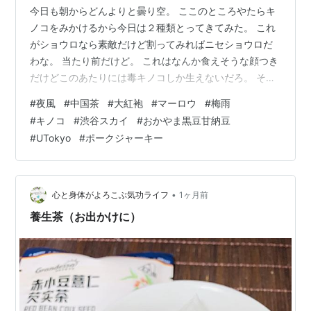
今日も朝からどんよりと曇り空。 ここのところやたらキ
ノコをみかけるから今日は２種類とってきてみた。 これ
がショウロなら素敵だけど割ってみればニセショウロだ
わな。 当たり前だけど。 これはなんか食えそうな顔つき
だけどこのあたりには毒キノコしか生えないだろ。 それ
にしても、涼しいのはありがたいけど、こう曇り空ばか
#
夜風
#
中国茶
#
大紅袍
#
マーロウ
#
梅雨
り続くと今度は日照不足が心配になってくるのだから我
#
キノコ
#
渋谷スカイ
#
おかやま黒豆甘納豆
ながらアホみたい。 今宵の食後は温かい中国茶にした。
#
UTokyo
#
ポークジャーキー
大紅袍。 お茶請けは、マーロウさんのおかやま黒豆甘納
豆とUTokyoのポークジャーキ。 本日も充実のお茶でし
た。 ん・・・ このお茶とお茶請けの組み合わせは大好き
なんだけど、これってたい…
•
心と身体がよろこぶ気功ライフ
1ヶ月前
養生茶（お出かけに）