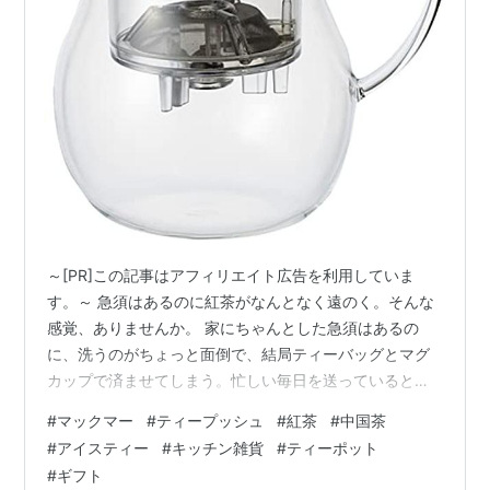
青茶
（チンチャ）烏龍茶や鉄観音など、日本でおな
じみの名前のお茶ですがペットボトルの烏龍茶に入
っているのは烏龍茶とはいいがたい。煎れ方は蓋付
の茶碗（蓋碗）にいれ垂れ茶の要領で振り出すか、
深皿（茶池）の真ん中にすえた急須（茶壷）に大量
の茶葉をいれ沸騰したお湯を注ぎ、さらに外側から
もお湯をかけて十分むらして煎れる。これらは功夫
茶道といって色々な煎れ方がある。日本の茶道とち
がい美味しいやり方が見つかるとどんどん変化す
る。青みがかった水色で濃厚な香りと味をたのし
～[PR]この記事はアフィリエイト広告を利用していま
む。飲み終わったあと喉から鼻腔にいい香りが抜け
す。～ 急須はあるのに紅茶がなんとなく遠のく。そんな
ることを清香（チンシャン）という。等級も第１級
感覚、ありませんか。 家にちゃんとした急須はあるの
から始まり３段階以上ある。
に、洗うのがちょっと面倒で、結局ティーバッグとマグ
カップで済ませてしまう。忙しい毎日を送っていると、
紅茶
（ホンチャ）中国茶における紅茶も西洋流の紅
そんな小さな面倒がいつのまにか習慣を変えてしまうこ
茶と製法は同じだがペコやオレンジペコ、リーブス
#
マックマー
#
ティープッシュ
#
紅茶
#
中国茶
とってありますよね。そんな私がSNSでたまたま見かけ
が多い。CTCなどの製法はあまりつかわれないよう
#
アイスティー
#
キッチン雑貨
#
ティーポット
たのが、マックマーの「ティープッシュ ミルキーホワイ
だ。キーマンは中国産の紅茶で水色は薄くモスフレ
#
ギフト
ト」でした。 茶葉とお湯を入れた内側の容器から、ボタ