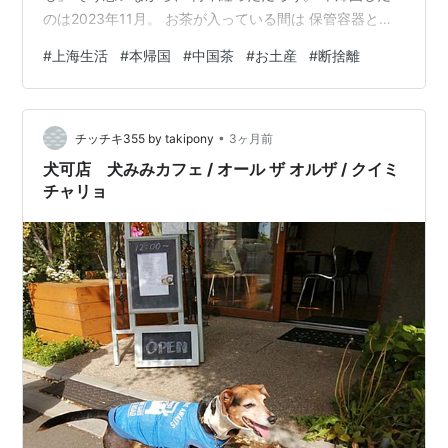
のは2023年11月。 お茶が入っている間は 保管容器とし
て役立っていたけれど、 空き缶になってから、もう2年
#
上海生活
#
本帰国
#
中国茶
#
お土産
#
断捨離
近い。 見かけるたびに、 「いつか使うかも」 「何か入
れたくなるかも」 「せめて写真を撮ってから」 「いや、
ブログに書いてから」 そんなことを思って、 ずっと手放
•
せずにいました。 でも来週、 缶を捨てられる日がありま
チッチキ355 by takipony
3ヶ月前
す。 だから決めました。 手放します。 上海で買ったも
犬可店 犬みみカフェ / オール ザ オルザ / クイミ
のが無く…
チャリョ