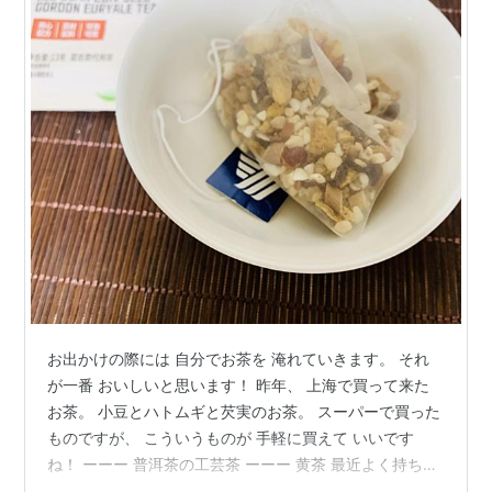
お出かけの際には 自分でお茶を 淹れていきます。 それ
が一番 おいしいと思います！ 昨年、 上海で買って来た
お茶。 小豆とハトムギと芡実のお茶。 スーパーで買った
ものですが、 こういうものが 手軽に買えて いいです
ね！ ーーー 普洱茶の工芸茶 ーーー 黄茶 最近よく持ち歩
きます。 ーーー 大きな玫瑰花のお茶 これも好きでよく