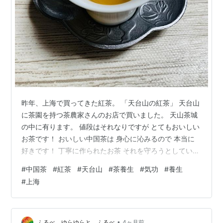
昨年、上海で買ってきた紅茶。 「天台山の紅茶」 天台山
に茶園を持つ茶農家さんのお店で買いました。 天山茶城
の中に有ります。 値段はそれなりですが とてもおいしい
お茶です！ おいしい中国茶は 身心に沁みるので 本当に
好きです！ 丁寧に作られたお茶 それを守ろうとしている
農家さん ありがたいです。
#
中国茶
#
紅茶
#
天台山
#
茶養生
#
気功
#
養生
#
上海
•
ふるべ ゆらゆらと ふるべ
4ヶ月前