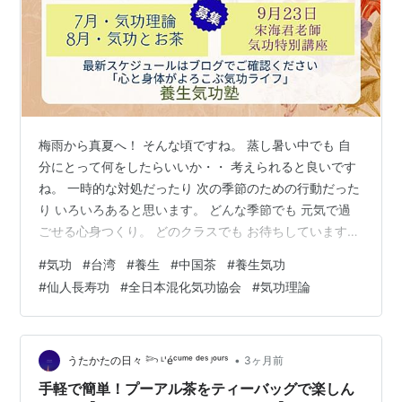
梅雨から真夏へ！ そんな頃ですね。 蒸し暑い中でも 自
分にとって何をしたらいいか・・ 考えられると良いです
ね。 一時的な対処だったり 次の季節のための行動だった
り いろいろあると思います。 どんな季節でも 元気で過
ごせる心身つくり。 どのクラスでも お待ちしています。
ーーー ＼ 募集 ／ 気功理論ワンデイ 7月23日（木）
#
気功
#
台湾
#
養生
#
中国茶
#
養生気功
20:00ー21:30 zoom開催 ＜受講費＞4000円（一般の皆
#
仙人長寿功
#
全日本混化気功協会
#
気功理論
さま）3000円（全日本混化気功協会会員）2000円（気
功インストラクター）＊気功インストラクター受講中も
含む 気功って何？と思っている方も もう少し人にうまく
説明したい方も どなたでも受講できます！ よけ…
•
うたかたの日々 𓆸 ᴸ'éᶜᵘᵐᵉ ᵈᵉˢ ᴶᵒᵘʳˢ
3ヶ月前
手軽で簡単！プーアル茶をティーバッグで楽しん