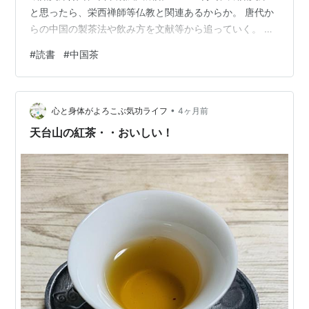
と思ったら、栄西禅師等仏教と関連あるからか。 唐代か
らの中国の製茶法や飲み方を文献等から追っていく。 著
者は唐代の製茶法も実践しはったそうだ、すごい。 昔は
#
読書
#
中国茶
茶樹を種から育てていたというのも驚きだ、知らなかっ
た。 いっちばん最初はお茶っ葉じゃなかったらしい。 陸
羽の「茶経」辺りから製茶法等が分かるようになってき
•
た、この頃でも葉っぱ状態じゃなく固形になっていたと
心と身体がよろこぶ気功ライフ
4ヶ月前
か。 宋代の龍鳳茶って凄そう・・・だけど、これ美味し
天台山の紅茶・・おいしい！
いんだろうか。 当時の…