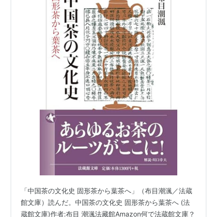
「中国茶の文化史 固形茶から葉茶へ」（布目潮渢／法蔵
館文庫）読んだ。中国茶の文化史 固形茶から葉茶へ (法
蔵館文庫)作者:布目 潮渢法藏館Amazon何で法蔵館文庫？