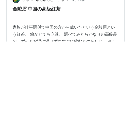
金駿眉 中国の高級紅茶
家族が仕事関係で中国の方から戴いたという金駿眉とい
う紅茶。 箱がとても立派。 調べてみたらかなりの高級品
で、ずっとお湯に浸けずにすぐに飲むものらしい。 そし
て何度も飲めるとか。 台湾旅行した時のお茶セミナーっ
て名前だったかな？ その時のお茶も繰り返し飲めるとい
う説明だったから茶葉によっては何度も飲めてお得なの
#
中国茶
#
金駿眉
#
高級紅茶
#
ギフト
#
きんしゅんび
ね。 中身も小分けになっていて凝ってる。 かなり高地で
作られているみたいで、詳しくGeminiに聞いてみた。 ー
ーーーーーーー金駿眉（きんしゅんび）をいただいたの
•
ですね！それは素晴らしいプレゼントです。 中国茶の中
心と身体がよろこぶ気功ライフ
5ヶ月前
でも「紅茶のロールスロイス」と称されるほど、非常に
台湾の茶館「小隱茶庵」
希少で高価な最高級ランクの…
台北の東門は いろいろなショップがあって 行きやすいと
ころだと思うので 気になる中国茶館を メモを兼ねてご紹