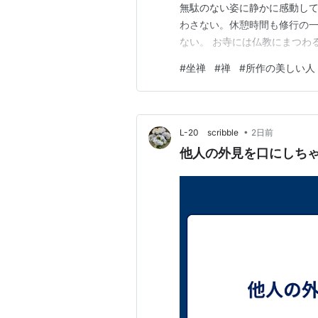
無駄のない姿に静かに感動して
わさない。休憩時間も修行の
ない。 お寺には仏教にまつわ
ていて、休息の時間には一つ
#
坐禅
#
禅
#
所作の美しい人
いた、飛び出す絵本が飾られ
が近づいて、『このツマミを引
•
L-20 scribble
2日前
他人の外見を口にしち