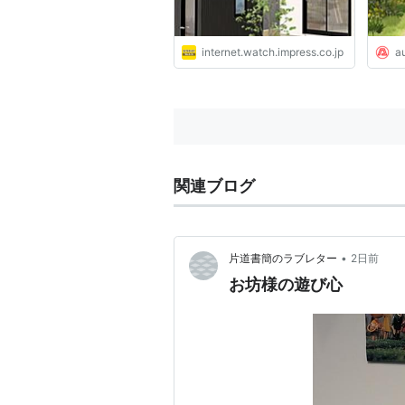
internet.watch.impress.co.jp
a
関連ブログ
•
片道書簡のラブレター
2日前
お坊様の遊び心