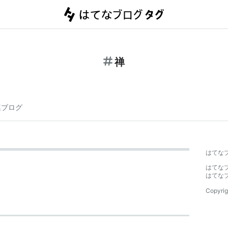
禅
連ブログ
はてな
はてな
はてな
Copyrig