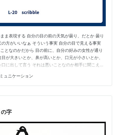
まま表現する 自分の目の前の天気が曇り、だとか 曇り
天の方がいいなぁ そういう事実 自分の目で見える事実
ことなのかだから 目の前に、自分の好みの女性が通り
は目が大きいとか、鼻が高いとか、口元が小さいとか、
を口に出して言う それは悪いことなのか相手に聞こえる
思いをするから、誰もいないところで言ったらいいの
ミュニケーション
で言ったらいいのか？ あるいは、そういう話を共有でき
かでも、昨今はそう…
』の字