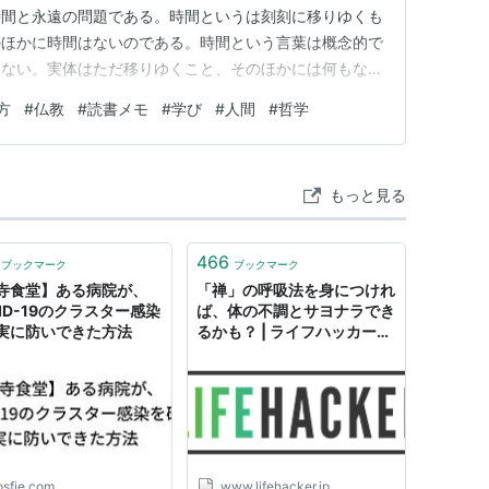
時間と永遠の問題である。時間というは刻刻に移りゆくも
のほかに時間はないのである。時間という言葉は概念的で
はない。実体はただ移りゆくこと、そのほかには何もな
しかも身も心もないところに悟りをひらかなければなら
方
#
仏教
#
読書メモ
#
学び
#
人間
#
哲学
なければその一つということさえわからずにすんでしま
ところに停滞して、その一つさえも…
もっと見る
466
ブックマーク
ブックマーク
寺食堂】ある病院が、
「禅」の呼吸法を身につけれ
VID-19のクラスター感染
ば、体の不調とサヨナラでき
実に防いできた方法
るかも？ | ライフハッカー・
ジャパン
osfie.com
www.lifehacker.jp