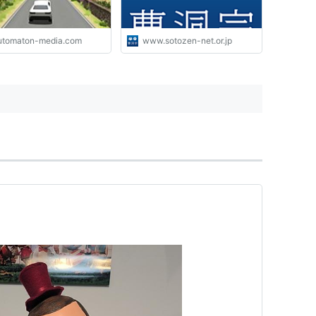
utomaton-media.com
www.sotozen-net.or.jp