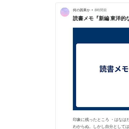
•
何の因果か
8時間前
読書メモ『新編 東洋的
印象に残ったところ ・はなは
わからぬ。しかし自分として