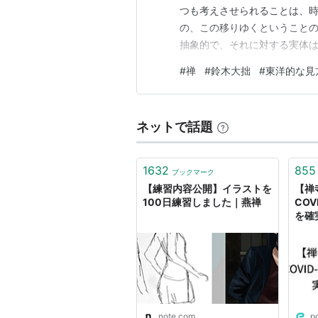
つも考えさせられることは、
の、この移りゆくということ
抽象的で、それに対する実体
い。 ・身もあり心もあって、
#
禅
#
鈴木大拙
#
東洋的な見
ぬ。心は一つであるが、身が
う。それのみか、一つという
ネットで話題
1632
855
ブックマーク
【練習内容公開】イラストを
【禅
100日練習しました｜燕禅
CO
を確
note.com
p