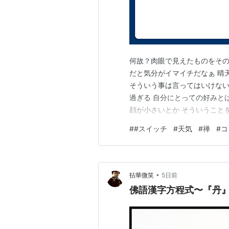
何故？肉眼で見えたものをその
だと気分がイマイチだなぁ 晴
そういう事は言ってはいけない
過ぎる 自分にとっての好みと
顔が小さいとか そういうこと
と嫌な思いをするらしい 嫌な
#
#スイッチ
#
天気
#
禅
#
コ
か？ 誰にも聞こえないところ
る人たちだけで言ったらいいの
•
拈華微笑
5日前
佛語漢字方程式〜『丹