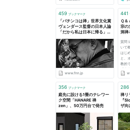
459
441
ブックマーク
「パチンコは禅」世界文化賞
Ｑ＆
ヴェンダース監督の日本人論
宗の
「だから私は日本に帰る」｜
洞禅
FNNプライムオンライン
NE
質問
いて
はじ
と、
教的
「生
www.fnn.jp
w
よう
ると
教は
356
286
ブックマーク
一人
庭先に設ける1畳のテレワー
禅リ
麻...
ク空間「HANARE 禅
『Sl
zen」、50万円台で発売
ザ向
丘か
AUT