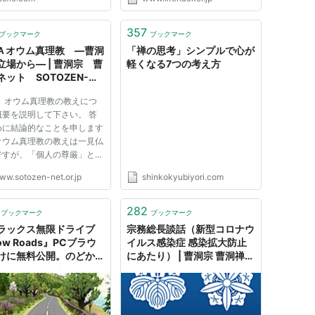
357
ブックマーク
ブックマーク
Ａオウム真理教 ―曹洞
「禅の思考」シンプルで心が
立場から― | 曹洞宗 曹
軽くなる7つの考え方
ネット SOTOZEN-
T 公式ページ
１ オウム真理教の教えにつ
概要を説明して下さい。 答
めに結論的なことを申します
オウム真理教の教えは一見仏
ですが、「個人の尊厳」と
命」をないがしろにするこの
ww.sotozen-net.or.jp
shinkokyubiyori.com
な教えは、けっして仏教であ
は言えません。 オウム真理
１９８０年代半ばに、「ただ
282
ブックマーク
ブックマーク
の最終解脱者」を自称する
ラックス無限ドライブ
宗務総長談話（新型コロナウ
ow Roads』PCブラウ
イルス感染症 感染拡大防止
けに無料公開。のどかな
にあたり） | 曹洞宗 曹洞禅ネ
ら火星まで無心で走る -
ット SOTOZEN-NET 公式ペ
OMATON
ージ